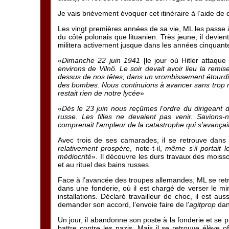
Je vais brièvement évoquer cet itinéraire à l’aide de
Les vingt premières années de sa vie, ML les passe à
du côté polonais que lituanien. Très jeune, il devie
militera activement jusque dans les années cinquant
«
Dimanche 22 juin 1941
[le jour où Hitler attaque
environs de Vilnö. Le soir devait avoir lieu la remi
dessus de nos têtes, dans un vrombissement étourdiss
des bombes. Nous continuions à avancer sans trop nous 
restait rien de notre lycée
»
«
Dès le 23 juin nous reçûmes l’ordre du dirigeant 
russe. Les filles ne devaient pas venir. Savions
comprenait l’ampleur de la catastrophe qui s’avançai
Avec trois de ses camarades, il se retrouve dans
relativement prospère
, note-t-il,
même s’il portait 
médiocrité
»
.
Il découvre les durs travaux des moisson
et au rituel des bains russes.
Face à l’avancée des troupes allemandes, ML se retro
dans une fonderie, où il est chargé de verser le mi
installations. Déclaré travailleur de choc, il est au
demander son accord, l’envoie faire de l’
agitprop
dans
Un jour, il abandonne son poste à la fonderie et se p
battre contre les nazis. Mais il se retrouve élève o