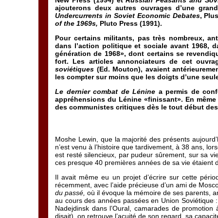
New Press (1994) et
Russian Peasants and Sovie
ajouterons deux autres ouvrages d’une grand
Undercurrents in Soviet Economic Debates
, Plu
of the 1969s,
Pluto Press (1991).
Pour certains militants, pas très nombreux, an
dans l’action politique et sociale avant 1968,
génération de 1968», dont certains se revendi
fort. Les articles annonciateurs de cet ouv
soviétiques
(Ed. Mouton), avaient antérieurement
les compter sur moins que les doigts d’une seul
Le dernier combat de Lénine
a permis de confor
appréhensions du Lénine «finissant». En même te
des communistes critiques dès le tout début de
Moshe Lewin, que la majorité des présents aujourd’
n’est venu à l’histoire que tardivement, à 38 ans, lors
est resté silencieux, par pudeur sûrement, sur sa vie
ces presque 40 premières années de sa vie étaient d
Il avait même eu un projet d’écrire sur cette périod
récemment, avec l’aide précieuse d’un ami de Moscou,
du passé,
où il évoque la mémoire de ses parents, a
au cours des années passées en Union Soviétique : 
Nadejdinsk dans l’Oural, camarades de promotion à
disait), on retrouve l’acuité de son regard, sa capacité 