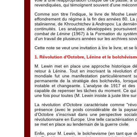
voie à une réappropriation critique de ce passé, à u
revendiquées, qui témoignent souvent d'une méconna
Comme son titre l'indique, le livre de Moshe Lewin
effondrement du régime à la fin des années 80. La pr
stalinienne, de Khrouchtchev à Andropov. La dernière
continuités. Les analyses développées poursuive
combat de Lénine
(1967) à la
Formation du systèm
d'un travail de plusieurs années sur les archives sov
Cette note se veut une invitation à lire le livre, et se
1. Révolution d'Octobre, Lénine et le bolchévism
M. Lewin met en place une approche historique déb
retour à Lénine. Tout en inscrivant la révolution d
mondiale fut une manifestation particulièrement san
permanente de la stratégie des bolcheviks, lorsque
instable et changeante. L'analyse de 1917 et des 
capable de repenser les tâches du moment. Ce qui me
une fois pour toutes (M. Lewin insiste à juste titre su
La révolution d'Octobre caractérisée comme "révol
présence (avec le poids considérable de la paysanne
d'Octobre s'inscrivait dans une perspective socia
révolutionnaire en Europe. Une telle caractérisation 
se met en place au lendemain de la guerre civile.
Enfin, pour M. Lewin, le bolchevisme (en tant que d