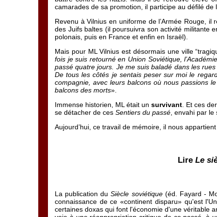
camarades de sa promotion, il participe au défilé de 
Revenu à Vilnius en uniforme de l’Armée Rouge, il ré
des Juifs baltes (il poursuivra son activité militant
polonais, puis en France et enfin en Israël).
Mais pour ML Vilnius est désormais une ville “tragiq
fois je suis retourné en Union Soviétique, l’Académi
passé quatre jours. Je me suis baladé dans les rues q
De tous les côtés je sentais peser sur moi le regar
compagnie, avec leurs balcons où nous passions le
balcons des morts
».
Immense historien, ML était un
survivant
. Et ces de
se détacher de ces
Sentiers du passé
, envahi par le
Aujourd’hui, ce travail de mémoire, il nous appartie
Lire
Le si
La publication du
Siècle soviétique
(éd. Fayard - Mo
connaissance de ce «continent disparu» qu'est l'Un
certaines doxas qui font l'économie d'une véritable an