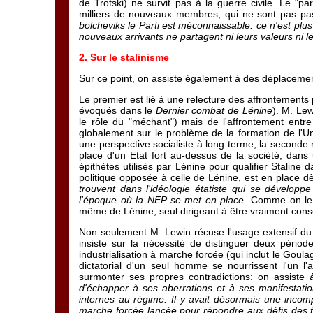
de Trotski) ne survit pas à la guerre civile. Le "p
milliers de nouveaux membres, qui ne sont pas pas
bolcheviks le Parti est méconnaissable: ce n'est plu
nouveaux arrivants ne partagent ni leurs valeurs ni l
2. Sur le stalinisme
Sur ce point, on assiste également à des déplacements
Le premier est lié à une relecture des affrontements
évoqués dans le
Dernier combat de Lénine
). M. Lew
le rôle du "méchant") mais de l'affrontement entr
globalement sur le problème de la formation de l'Un
une perspective socialiste à long terme, la seconde 
place d'un Etat fort au-dessus de la société, dans 
épithètes utilisés par Lénine pour qualifier Staline 
politique opposée à celle de Lénine, est en place d
trouvent dans l'idéologie étatiste qui se développe
l'époque où la NEP se met en place
. Comme on le 
même de Lénine, seul dirigeant à être vraiment consc
Non seulement M. Lewin récuse l'usage extensif du te
insiste sur la nécessité de distinguer deux périod
industrialisation à marche forcée (qui inclut le Go
dictatorial d'un seul homme se nourrissent l'un l'
surmonter ses propres contradictions: on assiste
d'échapper à ses aberrations et à ses manifestation
internes au régime. Il y avait désormais une incompa
marche forcée lancée pour répondre aux défis des t