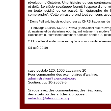
révolution d'Octobre. Une histoire de ces contresen
et déjà,
Le siècle soviétique
fournit l'espace d'une r
en toute lucidité de ce passé. En épigraphe de 
comprendre". Cette phrase prend tout son sens avec
*
Denis Paillard, linguiste, chercheur au CNRS, traducteur du 
1
. L'ouvrage
Russia / URSS / Russia
(1995) ainsi que l'ouvra
du nazisme et du stalinisme et critiquant fortement le modèle "
Hobsbawm du "furetisme" dominant dans les années 90 (et d
2
. Et dont les dissidents ne sont qu'une composante, elle-m
(31 août 2010)
case postale 120, 1000 Lausanne 20
Pour commander des exemplaires d'archive:
administration@alencontre.org
Soutien: ccp 10-25669-5
Si vous avez des commentaires, des réactions,
des sujets ou des articles à proposer:
redaction@alencontre.org