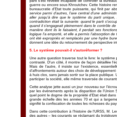
parti s'est révélée incapable de contrôler la bureauc
guerre ou encore sous Khroutchev. Cette histoire reno
bureaucratie d'Etat toute puissante, qui finit par ab
service parmi d'autres, l'axe central d'une administr
aller jusqu'à dire que le système du parti unique,
contradiction était la suivante: quand le parti s'occu
quand il s'engageait pleinement dans le contrôle de 
manière dont ils le faisaient, il perdait ses fonct
logique l'a emporté, et elle a permis l'absorption de
ont été expropriés et remplacés par une hydre burea
donnent une idée du retournement de perspective int
5. Le système pouvait-il s'autoréformer ?
Une autre question traverse tout le livre: le système 
contrasté. D'un côté, il montre de façon détaillée l
Mais de l'autre, il insiste sur l'existence, essent
d'affrontements autour des choix de développement d
à huis clos, sans jamais sortir sur la place publique
participer la société, elle même traversée de coura
Cette analyse jette aussi un jour nouveau sur l'écrou
par les événements après la disparition de l'Union 
quel point le dogme de la propriété d'Etat était dans
grande échelle dès les années 70 et qui a largemen
signifié la confiscation de toutes les richesses du pay
Dans cette contribution à l'histoire de l'URSS, M. Le
des autres – les courants se réclamant du trotskysme