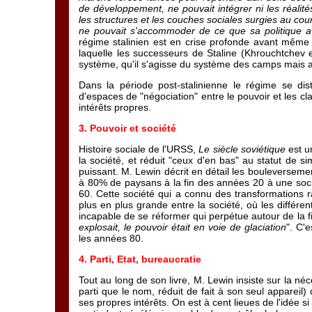
de développement, ne pouvait intégrer ni les réalités
les structures et les couches sociales surgies au cou
ne pouvait s'accommoder de ce que sa politique a
régime stalinien est en crise profonde avant même 
laquelle les successeurs de Staline (Khrouchtchev e
système, qu'il s'agisse du système des camps mais auss
Dans la période post-stalinienne le régime se disti
d'espaces de "négociation" entre le pouvoir et les cla
intérêts propres.
3. Pouvoir et société
Histoire sociale de l'URSS,
Le siècle soviétique
est un
la société, et réduit "ceux d'en bas" au statut de s
puissant. M. Lewin décrit en détail les bouleversem
à 80% de paysans à la fin des années 20 à une socié
60. Cette société qui a connu des transformations r
plus en plus grande entre la société, où les différe
incapable de se réformer qui perpétue autour de la f
explosait, le pouvoir était en voie de glaciation
". C'
les années 80.
4. Parti, Etat, bureaucratie
Tout au long de son livre, M. Lewin insiste sur la né
parti que le nom, réduit de fait à son seul appareil
ses propres intérêts. On est à cent lieues de l'idée si