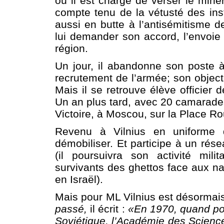
où il est chargé de verser le miner
compte tenu de la vétusté des insta
aussi en butte à l’antisémitisme d
lui demander son accord, l’envoie f
région.
Un jour, il abandonne son poste à
recrutement de l’armée; son objectif
Mais il se retrouve élève officier 
Un an plus tard, avec 20 camarades 
Victoire, à Moscou, sur la Place R
Revenu à Vilnius en uniforme d
démobiliser. Et participe à un rése
(il poursuivra son activité mil
survivants des ghettos face aux nat
en Israël).
Mais pour ML Vilnius est désormais 
passé,
il écrit :
«En 1970, quand pou
Soviétique, l’Académie des Scienc