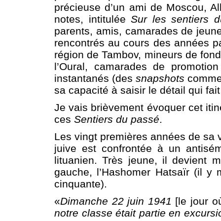
précieuse d’un ami de Moscou, Alb
notes, intitulée
Sur les sentiers 
parents, amis, camarades de jeunes
rencontrés au cours des années p
région de Tambov, mineurs de fond,
l’Oural, camarades de promotion
instantanés (des
snapshots
comme i
sa capacité à saisir le détail qui fai
Je vais brièvement évoquer cet itin
ces
Sentiers du passé
.
Les vingt premières années de sa 
juive est confrontée à un antisé
lituanien. Très jeune, il devient 
gauche, l’Hashomer Hatsaïr (il y 
cinquante).
«
Dimanche 22 juin 1941
[le jour o
notre classe était partie en excurs