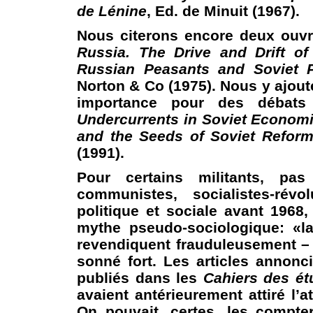
de Lénine
, Ed. de Minuit (1967).
Nous citerons encore deux ouvr
Russia.
The Drive and Drift of
Russian Peasants and Soviet Po
Norton & Co (1975). Nous y ajou
importance pour des débats 
Undercurrents in Soviet Econom
and the Seeds of Soviet Reform
(1991).
Pour certains militants, pas
communistes, socialistes-rév
politique et sociale avant 1968
mythe pseudo-sociologique: «la
revendiquent frauduleusement –
sonné fort. Les articles annon
publiés dans les
Cahiers des ét
avaient antérieurement attiré l’
On pouvait, certes, les compte