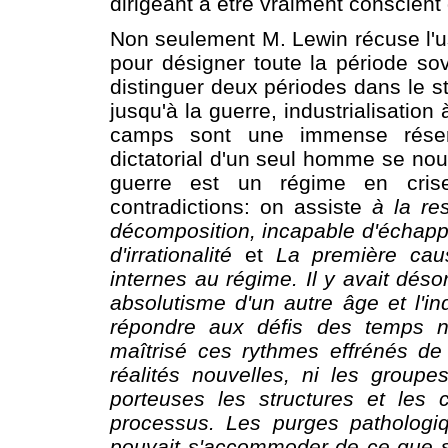
dirigeant à être vraiment conscient 
Non seulement M. Lewin récuse l'us
pour désigner toute la période sovi
distinguer deux périodes dans le st
jusqu'à la guerre, industrialisation
camps sont une immense réser
dictatorial d'un seul homme se nourr
guerre est un régime en cris
contradictions: on assiste
à la re
décomposition, incapable d'échappe
d'irrationalité
et
La première caus
internes au régime. Il y avait déso
absolutisme d'un autre âge et l'in
répondre aux défis des temps n
maîtrisé ces rythmes effrénés de
réalités nouvelles, ni les groupes
porteuses les structures et les
processus. Les purges pathologiq
pouvait s'accommoder de ce que s