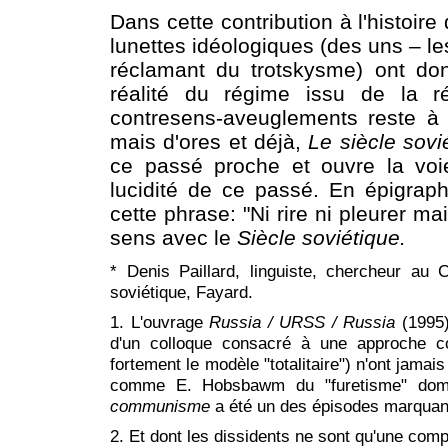
Dans cette contribution à l'histoir
lunettes idéologiques (des uns – le
réclamant du trotskysme) ont do
réalité du régime issu de la ré
contresens-aveuglements reste à 
mais d'ores et déjà,
Le siècle sov
ce passé proche et ouvre la voie
lucidité de ce passé. En épigrap
cette phrase: "Ni rire ni pleurer m
sens avec le
Siècle soviétique.
*
Denis Paillard, linguiste, chercheur au
soviétique, Fayard.
1
. L'ouvrage
Russia / URSS / Russia
(1995)
d'un colloque consacré à une approche co
fortement le modèle "totalitaire") n'ont jamai
comme E. Hobsbawm du "furetisme" domi
communisme
a été un des épisodes marquan
2
. Et dont les dissidents ne sont qu'une co