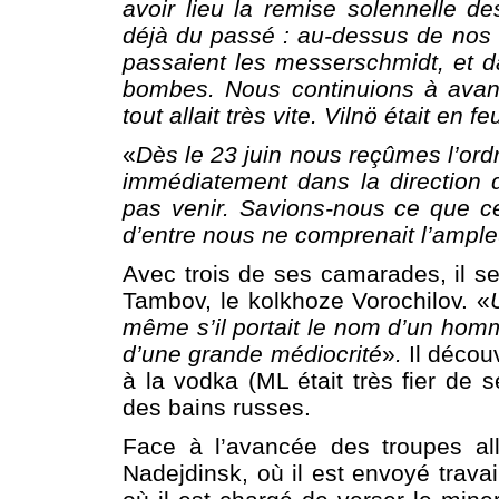
avoir lieu la remise solennelle de
déjà du passé : au-dessus de nos 
passaient les messerschmidt, et da
bombes. Nous continuions à avan
tout allait très vite. Vilnö était en fe
«
Dès le 23 juin nous reçûmes l’ord
immédiatement dans la direction de
pas venir. Savions-nous ce que ce
d’entre nous ne comprenait l’ampleu
Avec trois de ses camarades, il s
Tambov, le kolkhoze Vorochilov. «
même s’il portait le nom d’un homme
d’une grande médiocrité
»
.
Il découv
à la vodka (ML était très fier de 
des bains russes.
Face à l’avancée des troupes al
Nadejdinsk, où il est envoyé trava