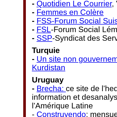
-
Quotidien Le Courrier
,
-
Femmes en Colère
-
FSS-Forum Social Sui
-
FSL
-Forum Social Lé
-
SSP
-Syndicat des Serv
Turquie
-
Un site non gouvernemen
Kurdistan
Uruguay
-
Brecha:
ce site de l'h
information et desanalys
l'Amérique Latine
-
Construyendo
: mensue