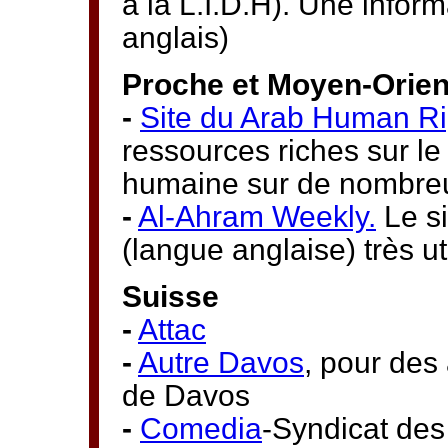
à la L.I.D.H). Une inform
anglais)
Proche et Moyen-Orien
-
Site du Arab Human Ri
ressources riches sur le
humaine sur de nombreu
-
Al-Ahram Weekly.
Le si
(langue anglaise) très ut
Suisse
-
Attac
-
Autre Davos
, pour des
de Davos
-
Comedia
-Syndicat de