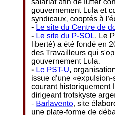
salariat afin de lutter c
gouvernement Lula et con
syndicaux, cooptés à l'
-
Le site du Centre de d
-
Le site du P-SOL
. Le P
liberté) a été fondé en 
des Travailleurs qui s'op
gouvernement Lula.
-
Le PST-U
, organisatio
issue d'une «expulsion-
courant historiquement
dirigeant trotskyste arg
-
Barlavento
, site élabor
une plate-forme de débat