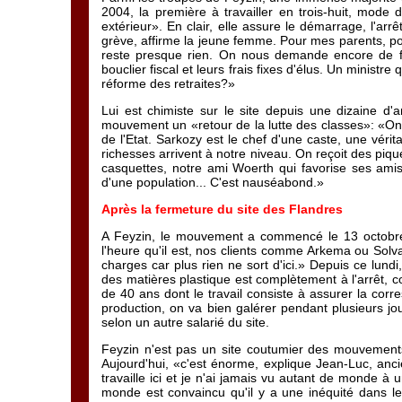
2004, la première à travailler en trois-huit, mode 
extérieur». En clair, elle assure le démarrage, l'arr
grève, affirme la jeune femme. Pour mes parents, po
reste presque rien. On nous demande encore de fa
bouclier fiscal et leurs frais fixes d'élus. Un ministre
réforme des retraites?»
Lui est chimiste sur le site depuis une dizaine d'a
mouvement un «retour de la lutte des classes»: «On 
de l'Etat. Sarkozy est le chef d'une caste, une vér
richesses arrivent à notre niveau. On reçoit des piqu
casquettes, notre ami Woerth qui favorise ses amis, 
d'une population... C'est nauséabond.»
Après la fermeture du site des Flandres
A Feyzin, le mouvement a commencé le 13 octobre, e
l'heure qu'il est, nos clients comme Arkema ou Solva
charges car plus rien ne sort d'ici.» Depuis ce lundi
des matières plastique est complètement à l'arrêt, c
de 40 ans dont le travail consiste à assurer la corr
production, on va bien galérer pendant plusieurs jo
selon un autre salarié du site.
Feyzin n'est pas un site coutumier des mouvements s
Aujourd'hui, «c'est énorme, explique Jean-Luc, anci
travaille ici et je n'ai jamais vu autant de monde à un
monde est convaincu qu'il y a une inéquité dans le