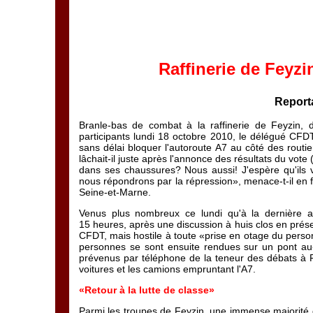
Raffinerie de Feyzi
Report
Branle-bas de combat à la raffinerie de Feyzin,
participants lundi 18 octobre 2010, le délégué CFD
sans délai bloquer l'autoroute A7 au côté des routie
lâchait-il juste après l'annonce des résultats du vote
dans ses chaussures? Nous aussi! J'espère qu'ils v
nous répondrons par la répression», menace-t-il en fa
Seine-et-Marne.
Venus plus nombreux ce lundi qu'à la dernière as
15 heures, après une discussion à huis clos en prése
CFDT, mais hostile à toute «prise en otage du person
personnes se sont ensuite rendues sur un pont au-d
prévenus par téléphone de la teneur des débats à F
voitures et les camions empruntant l'A7.
«Retour à la lutte de classe»
Parmi les troupes de Feyzin, une immense majorité