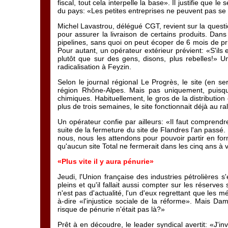
fiscal, tout cela interpelle la base». Il justifie que 
du pays: «Les petites entreprises ne peuvent pas se
Michel Lavastrou, délégué CGT, revient sur la questio
pour assurer la livraison de certains produits. Dan
pipelines, sans quoi on peut écoper de 6 mois de pr
Pour autant, un opérateur extérieur prévient: «S'ils 
plutôt que sur des gens, disons, plus rebelles!» U
radicalisation à Feyzin.
Selon le journal régional Le Progrès, le site (en 
région Rhône-Alpes. Mais pas uniquement, puisque
chimiques. Habituellement, le gros de la distribution
plus de trois semaines, le site fonctionnait déjà au r
Un opérateur confie par ailleurs: «Il faut comprendre
suite de la fermeture du site de Flandres l'an passé.
nous, nous les attendons pour pouvoir partir en for
qu'aucun site Total ne fermerait dans les cinq ans à 
«Plus vite il y aura pénurie»
Jeudi, l'Union française des industries pétrolières s
pleins et qu'il fallait aussi compter sur les réserves
n'est pas d'actualité, l'un d'eux regrettant que les 
à-dire «l'injustice sociale de la réforme». Mais Da
risque de pénurie n'était pas là?»
Prêt à en découdre, le leader syndical avertit: «J'invi