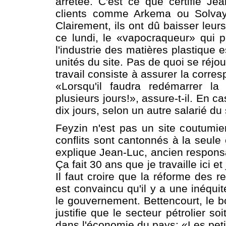
arrêtée. C'est ce que certifie Jea
clients comme Arkema ou Solvay 
Clairement, ils ont dû baisser leur
ce lundi, le «vapocraqueur» qui p
l'industrie des matières plastique 
unités du site. Pas de quoi se réjo
travail consiste à assurer la corre
«Lorsqu'il faudra redémarrer la
plusieurs jours!», assure-t-il. En 
dix jours, selon un autre salarié du 
Feyzin n'est pas un site coutumi
conflits sont cantonnés à la seule 
explique Jean-Luc, ancien responsa
Ça fait 30 ans que je travaille ici 
Il faut croire que la réforme des re
est convaincu qu'il y a une inéqui
le gouvernement. Bettencourt, le bou
justifie que le secteur pétrolier s
dans l'économie du pays: «Les peti