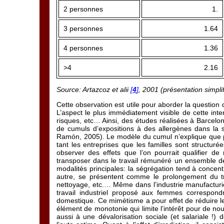
2 personnes
1.
3 personnes
1.64
4 personnes
1.36
>4
2.16
Source: Artazcoz et alii
[
4
]
, 2001 (présentation simpli
Cette observation est utile pour aborder la question 
L’aspect le plus immédiatement visible de cette int
risques, etc… Ainsi, des études réalisées à Barcelo
de cumuls d’expositions à des allergènes dans la 
Ramón, 2005). Le modèle du cumul n’explique que par
tant les entreprises que les familles sont structu
observer des effets que l’on pourrait qualifier d
transposer dans le travail rémunéré un ensemble de 
modalités principales: la ségrégation tend à concen
autre, se présentent comme le prolongement du tra
nettoyage, etc.… Même dans l’industrie manufacturièr
travail industriel proposé aux femmes correspondr
domestique. Ce mimétisme a pour effet de réduire le b
élément de monotonie qui limite l’intérêt pour de nou
aussi à une dévalorisation sociale (et salariale !)