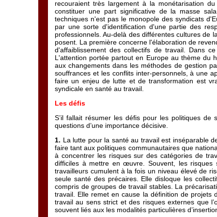
recouraient très largement à la monétarisation du
constituer une part significative de la masse sala
techniques n'est pas le monopole des syndicats d'Eu
par une sorte d'identification d'une partie des r
professionnels. Au-delà des différentes cultures de la
posent. La première concerne l'élaboration de revend
d'affaiblissement des collectifs de travail. Dans ce
L'attention portée partout en Europe au thème du ha
aux changements dans les méthodes de gestion patron
souffrances et les conflits inter-personnels, à une a
faire un enjeu de lutte et de transformation est v
syndicale en santé au travail.
Les défis
S’il fallait résumer les défis pour les politiques 
questions d’une importance décisive.
1.
La lutte pour la santé au travail est inséparable de 
faire tant aux politiques communautaires que national
à concentrer les risques sur des catégories de trav
difficiles à mettre en œuvre. Souvent, les risque
travailleurs cumulent à la fois un niveau élevé de r
seule santé des précaires. Elle disloque les collecti
compris de groupes de travail stables. La précarisat
travail. Elle remet en cause la définition de projet
travail au sens strict et des risques externes que l
souvent liés aux les modalités particulières d’insertio