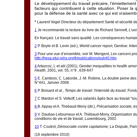
Le développement du travail précaire, l’émiettement 
facteurs qui contribuent à cette situation. Poser l
pour la défense de la santé avec ce qui est vraisem
*
Laurent Vogel Directeur du département Santé et sécurité de 
1
Je recommande la lecture du livre de Richard Sennett,
L'uo
En français: Le travail sans qualité. Les conséquences humained
2
P. Boyle et B. Levin (ed.),
World cancer report
, Genève: Inte
3
Pour une vue d’ensemble, voir M. Mengeot,
Les cancers pro
http://hesa.etui-rehs.org/fr/publications/pub40.htm
.
4
Artazcoz, L et alii (2001), Gender inequalities in health amo
Health
, 2001, vol. 55, n°9 , 639-647
5
E. Cambois, C. Laborde, J.-M. Robine, La double peine des o
N°441, Janvier 2008.
6
P. Boisard et al.,
Temps de travail: l'intensité du travail
, Fond
7
C Mardon et S. Volkoff, Les salariés âgés face au travail "s
8
B. Appay et A. Thebaud-Mony (dir.),
Précarisation sociale, tr
9
V. Daubas-Letourneux et A. Thébaud-Mony,
Organisation du
conditions de vie et de travail, Luxembourg, 2002.
10
T. Coutrot,
Démocratie contre capitalisme
, La Dispute, Pari
(16 septembre 2010)