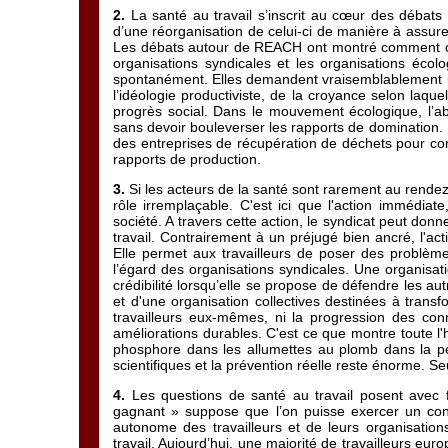
2.
La santé au travail s’inscrit au cœur des débats 
d’une réorganisation de celui-ci de manière à assurer
Les débats autour de REACH ont montré comment ce
organisations syndicales et les organisations écol
spontanément. Elles demandent vraisemblablement un
l’idéologie productiviste, de la croyance selon laque
progrès social. Dans le mouvement écologique, l’a
sans devoir bouleverser les rapports de domination. Il 
des entreprises de récupération de déchets pour com
rapports de production.
3.
Si les acteurs de la santé sont rarement au rendez-
rôle irremplaçable. C'est ici que l'action immédiat
société. A travers cette action, le syndicat peut donn
travail. Contrairement à un préjugé bien ancré, l'act
Elle permet aux travailleurs de poser des problème
l’égard des organisations syndicales. Une organisatio
crédibilité lorsqu’elle se propose de défendre les aut
et d'une organisation collectives destinées à transf
travailleurs eux-mêmes, ni la progression des con
améliorations durables. C'est ce que montre toute l'
phosphore dans les allumettes au plomb dans la pe
scientifiques et la prévention réelle reste énorme. Se
4.
Les questions de santé au travail posent avec f
gagnant » suppose que l’on puisse exercer un contrô
autonome des travailleurs et de leurs organisations
travail. Aujourd’hui, une majorité de travailleurs eu