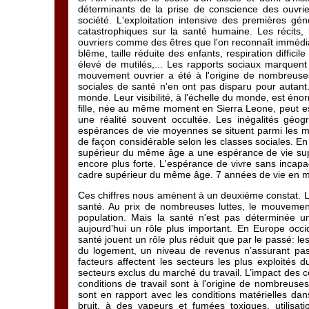
déterminants de la prise de conscience des ouvrie
société. L'exploitation intensive des premières gén
catastrophiques sur la santé humaine. Les récits,
ouvriers comme des êtres que l'on reconnaît immédiate
blême, taille réduite des enfants, respiration diffic
élevé de mutilés,... Les rapports sociaux marquent 
mouvement ouvrier a été à l'origine de nombreuses 
sociales de santé n'en ont pas disparu pour autant.
monde. Leur visibilité, à l'échelle du monde, est éno
fille, née au même moment en Sierra Leone, peut esp
une réalité souvent occultée. Les inégalités géog
espérances de vie moyennes se situent parmi les m
de façon considérable selon les classes sociales. E
supérieur du même âge a une espérance de vie supéri
encore plus forte. L'espérance de vivre sans incapa
cadre supérieur du même âge. 7 années de vie en mo
Ces chiffres nous amènent à un deuxième constat. Les
santé. Au prix de nombreuses luttes, le mouvement
population. Mais la santé n'est pas déterminée un
aujourd’hui un rôle plus important. En Europe occi
santé jouent un rôle plus réduit que par le passé: les
du logement, un niveau de revenus n’assurant pas 
facteurs affectent les secteurs les plus exploités
secteurs exclus du marché du travail. L’impact des co
conditions de travail sont à l'origine de nombreuses 
sont en rapport avec les conditions matérielles dan
bruit, à des vapeurs et fumées toxiques, utilisa