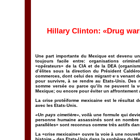
Hillary Clinton: «Drug wa
Une part importante du Mexique est devenu un 
toujours facile entre: organisations crimine
«opérateurs» de la CIA et de la DEA (organism
d’élites sous la direction du Président Caldér
commerces, dont celui des migrant·e·s venant de
pour survivre, à se rendre au Etats-Unis. Des 
somme versée ou parce qu’ils ne peuvent la v
Mexique; ou encore pour éviter un affrontement a
La crise protéiforme mexicaine est le résultat d
avec les Etats-Unis.
«Un pays cimetière»
, voilà une formule qui devi
personne humaine assassinés sont en nombre cr
parallèles» sont reconnus comme très actifs dan
La «crise mexicaine» ouvre la voie à une nouvel
histoire – des Etats-Unis dans la «sphère» du 