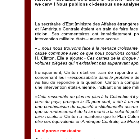
we can» ! Nous publions ci-dessous une analyse f
La secrétaire d’Etat [ministre des Affaires étrangè
et l’Amérique Centrale étaient en train de faire fac
région. Ses commentaires ont immédiatement pro
intervention militaire états--unienne accrue.
«…
nous nous trouvons face à la menace croissante d
cause commune avec ce que nous pourrions considé
H. Clinton. Elle a ajouté: «
Ces cartels de la drogue 
voitures piégées qui n’existaient pas auparavant app
Ironiquement, Clinton était en train de répondre à
concernant leur
«responsabilité dans le problème de
Au lieu de répondre à la question, Clinton a compar
une intervention états-unienne, incluant une aide mil
«
Cela ressemble de plus en plus à la Colombie d’il 
tiers du pays, presque le 40 pour cent, a été à un m
une combinaison de capacité institutionnelle accrue 
que ce renforcement de la loi marié à la volonté po
faire reculer
.» Clinton a maintenu que le Plan Colom
être ses équivalents en Amérique Centrale, au Mexiq
La réponse mexicaine