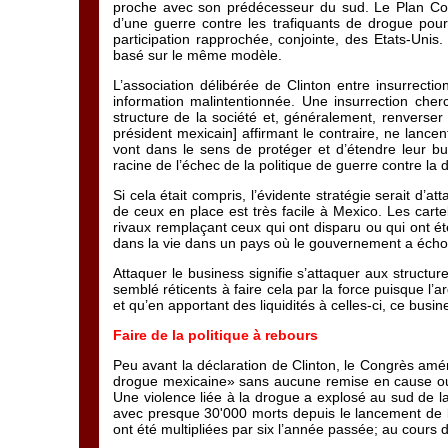
proche avec son prédécesseur du sud. Le Plan Col
d’une guerre contre les trafiquants de drogue pour 
participation rapprochée, conjointe, des Etats-Unis
basé sur le même modèle.
L’association délibérée de Clinton entre insurrecti
information malintentionnée. Une insurrection cher
structure de la société et, généralement, renverser
président mexicain] affirmant le contraire, ne lanc
vont dans le sens de protéger et d’étendre leur busi
racine de l’échec de la politique de guerre contre la 
Si cela était compris, l’évidente stratégie serait d’
de ceux en place est très facile à Mexico. Les cart
rivaux remplaçant ceux qui ont disparu ou qui ont été
dans la vie dans un pays où le gouvernement a écho
Attaquer le business signifie s’attaquer aux structu
semblé réticents à faire cela par la force puisque l’a
et qu’en apportant des liquidités à celles-ci, ce busi
Faire de la politique à rebours
Peu avant la déclaration de Clinton, le Congrès amér
drogue mexicaine» sans aucune remise en cause ou a
Une violence liée à la drogue a explosé au sud de la 
avec presque 30'000 morts depuis le lancement de l
ont été multipliées par six l’année passée; au cours d