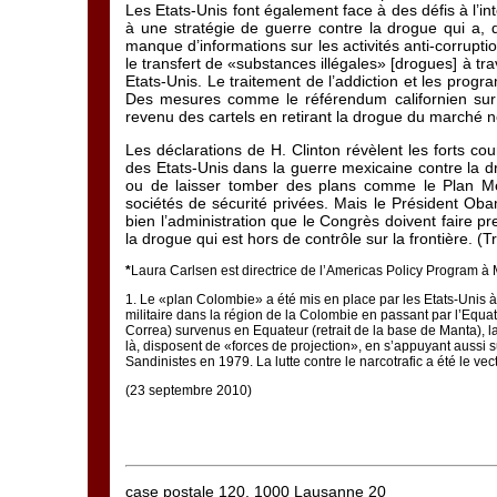
Les Etats-Unis font également face à des défis à l’int
à une stratégie de guerre contre la drogue qui a, de
manque d’informations sur les activités anti-corrupti
le transfert de «substances illégales» [drogues] à tra
Etats-Unis. Le traitement de l’addiction et les pro
Des mesures comme le référendum californien sur 
revenu des cartels en retirant la drogue du marché no
Les déclarations de H. Clinton révèlent les forts c
des Etats-Unis dans la guerre mexicaine contre la dro
ou de laisser tomber des plans comme le Plan Mex
sociétés de sécurité privées. Mais le Président Oba
bien l’administration que le Congrès doivent faire 
la drogue qui est hors de contrôle sur la frontière. (
*
Laura Carlsen est directrice de l’Americas Policy Program à 
1
. Le «plan Colombie» a été mis en place par les Etats-Unis 
militaire dans la région de la Colombie en passant par l’Equ
Correa) survenus en Equateur (retrait de la base de Manta), l
là, disposent de «forces de projection», en s’appuyant aussi s
Sandinistes en 1979. La lutte contre le narcotrafic a été le vec
(23 septembre 2010)
case postale 120, 1000 Lausanne 20