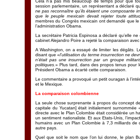
Cela n’a pas mis beaucoup de temps pour que tou
session parlementaire, un représentant a déclaré q
ne pas reconnaître qu’ils étaient une composante im
que le peuple mexicain devait rejeter toute atti
membres du Congrès mexicain ont demandé que le sec
l’administration Obama.
La secrétaire Patricia Espinosa a déclaré qu’elle ne
cabinet Alejandro Poire a rejeté la comparaison avec
A Washington, on a essayé de limiter les dégâts. Le 
disant que «
l’utilisation du terme insurrection ne d
n’était pas une insurrection par un groupe militari
politiques.
» Plus tard, dans des propos tenus pour 
Président Obama a écarté cette comparaison.
Le commentaire a provoqué un petit ouragan à l’intér
et le Mexique.
La comparaison colombienne
La seule chose surprenante à propos du concept de C
capitale du Yucatan] était initialement surnommée
directe avec le Plan Colombie était considérée un h
un sentiment nationaliste. Et aux Etats-Unis, l’impac
humains avec un Plan Colombie à 7,3 milliards de do
autre pays.
Quel que soit le nom que l’on lui donne, le plan B