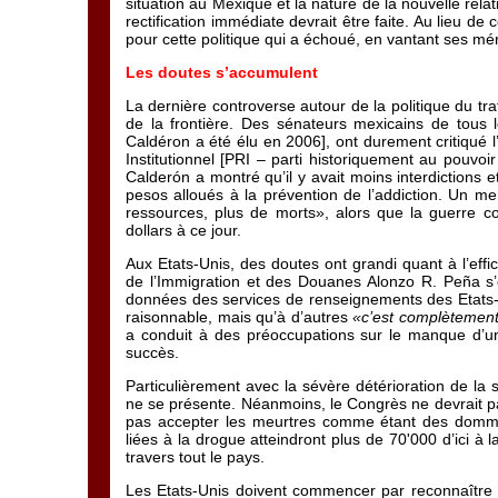
situation au Mexique et la nature de la nouvelle rela
rectification immédiate devrait être faite. Au lieu d
pour cette politique qui a échoué, en vantant ses mé
Les doutes s’accumulent
La dernière controverse autour de la politique du tr
de la frontière. Des sénateurs mexicains de tous le
Caldéron a été élu en 2006], ont durement critiqué l
Institutionnel [PRI – parti historiquement au pouvo
Calderón a montré qu’il y avait moins interdictions 
pesos alloués à la prévention de l’addiction. Un m
ressources, plus de morts», alors que la guerre c
dollars à ce jour.
Aux Etats-Unis, des doutes ont grandi quant à l’effi
de l’Immigration et des Douanes Alonzo R. Peña s’e
données des services de renseignements des Etats-
raisonnable, mais qu’à d’autres
«c’est complètement 
a conduit à des préoccupations sur le manque d’une 
succès.
Particulièrement avec la sévère détérioration de la
ne se présente. Néanmoins, le Congrès ne devrait pas
pas accepter les meurtres comme étant des dommag
liées à la drogue atteindront plus de 70'000 d’ici 
travers tout le pays.
Les Etats-Unis doivent commencer par reconnaître 