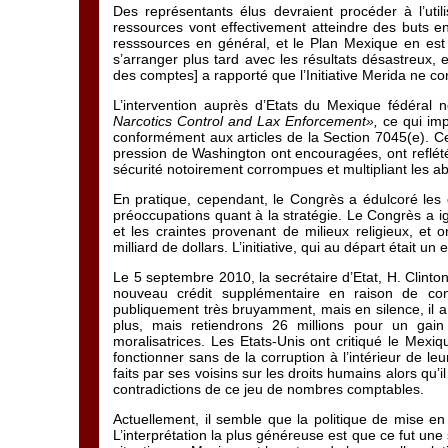
Des représentants élus devraient procéder à l’ut
ressources vont effectivement atteindre des buts e
resssources en général, et le Plan Mexique en es
s’arranger plus tard avec les résultats désastreux,
des comptes] a rapporté que l’Initiative Merida ne co
L’intervention auprès d’Etats du Mexique fédéral 
Narcotics Control and Lax Enforcement»,
ce qui imp
conformément aux articles de la Section 7045(e). Ce
pression de Washington ont encouragées, ont reflété
sécurité notoirement corrompues et multipliant les 
En pratique, cependant, le Congrès a édulcoré les
préoccupations quant à la stratégie. Le Congrès a ign
et les craintes provenant de milieux religieux, et 
milliard de dollars. L’initiative, qui au départ étai
Le 5 septembre 2010, la secrétaire d’Etat, H. Clint
nouveau crédit supplémentaire en raison de con
publiquement très bruyamment, mais en silence, il a 
plus, mais retiendrons 26 millions pour un gai
moralisatrices. Les Etats-Unis ont critiqué le Mexiq
fonctionner sans de la corruption à l’intérieur de leu
faits par ses voisins sur les droits humains alors qu
contradictions de ce jeu de nombres comptables.
Actuellement, il semble que la politique de mise en 
L’interprétation la plus généreuse est que ce fut u