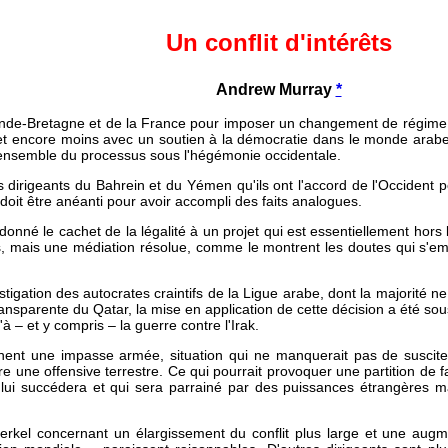
Un conflit d'intérêts
Andrew Murray
*
rande-Bretagne et de la France pour imposer un changement de régime en 
 et encore moins avec un soutien à la démocratie dans le monde arabe
l'ensemble du processus sous l'hégémonie occidentale.
es dirigeants du Bahrein et du Yémen qu'ils ont l'accord de l'Occident p
oit être anéanti pour avoir accompli des faits analogues.
nné le cachet de la légalité à un projet qui est essentiellement hors la l
 mais une médiation résolue, comme le montrent les doutes qui s'emp
nstigation des autocrates craintifs de la Ligue arabe, dont la majorité 
 transparente du Qatar, la mise en application de cette décision a été 
 – et y compris – la guerre contre l'Irak.
înent une impasse armée, situation qui ne manquerait pas de susci
lure une offensive terrestre. Ce qui pourrait provoquer une partition de
i lui succédera et qui sera parrainé par des puissances étrangères
rkel concernant un élargissement du conflit plus large et une augme