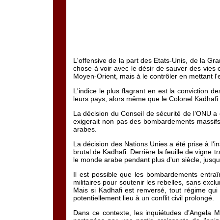
L'offensive de la part des Etats-Unis, de la G
chose à voir avec le désir de sauver des vies
Moyen-Orient, mais à le contrôler en mettant 
L'indice le plus flagrant en est la conviction d
leurs pays, alors même que le Colonel Kadhafi d
La décision du Conseil de sécurité de l’ONU a do
exigerait non pas des bombardements massifs,
arabes.
La décision des Nations Unies a été prise à l'i
brutal de Kadhafi. Derrière la feuille de vigne
le monde arabe pendant plus d'un siècle, jusqu'à
Il est possible que les bombardements entra
militaires pour soutenir les rebelles, sans exc
Mais si Kadhafi est renversé, tout régime qu
potentiellement lieu à un conflit civil prolongé.
Dans ce contexte, les inquiétudes d’Angela Me