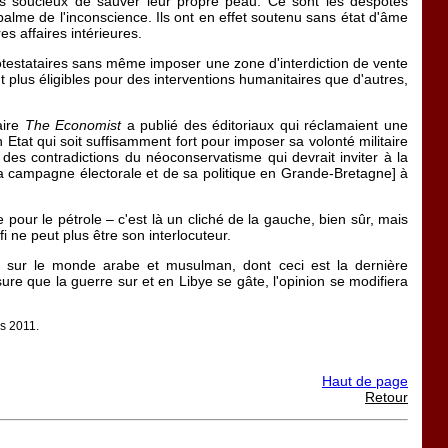
lus soucieux de sauver leur propre peau. Ce sont les despotes
palme de l'inconscience. Ils ont en effet soutenu sans état d'âme
s affaires intérieures.
otestataires sans même imposer une zone d'interdiction de vente
lus éligibles pour des interventions humanitaires que d'autres,
aire
The Economist
a publié des éditoriaux qui réclamaient une
n Etat qui soit suffisamment fort pour imposer sa volonté militaire
des contradictions du néoconservatisme qui devrait inviter à la
a campagne électorale et de sa politique en Grande-Bretagne] à
re pour le pétrole – c'est là un cliché de la gauche, bien sûr, mais
 ne peut plus être son interlocuteur.
 sur le monde arabe et musulman, dont ceci est la dernière
re que la guerre sur et en Libye se gâte, l'opinion se modifiera
s 2011.
Haut de page
Retour