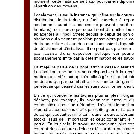
moment, cette instance sert aux pourparlers diploma
répartition des moyens.
Localement, la seule instance qui influe sur le cours d
distribution de la farine, du fuel, chercher à rép
seulement quand les besoins ne peuvent pas être r
hôpitaux), soit parce que ceux-là ont dû quitter leur
adjacentes à Tripoli Street depuis le début de son oc
shebabs qui y tiennent position passe alors par la c
de la nourriture et que des munitions soient disponible
de décisions et d’initiatives. Il ne peut pas prétendre
pas l’assise d’une opposition politique qui pourr
spontanément limité par la détermination et les savoi
La majeure partie de la population a cessé d’aller tra
Les habitants se sont rendus disponibles à la révo
maître de conférence qui s’attelle à gérer le point inte
médecine qui part combattre ; les bandes de gamins d
pelleteuse qui passe dans les rues pour former des 
En ce qui concerne les tâches plus amples, l’organ
déchets, par exemple, ils s’organisent entre eux 
combustibles pour se défendre. Très rapidement aus
répondre aux besoins créés par cette guerre. La pani
de ce qui pouvait servir à tenir dans la durée. Certa
stocks issus de l’importation et ceux contenant le f
partie. En leur sein, le travail ne fonctionne plus 
courant des coupures d’électricité par des messages
moins improvisés, se rendent sur place, en prenant 