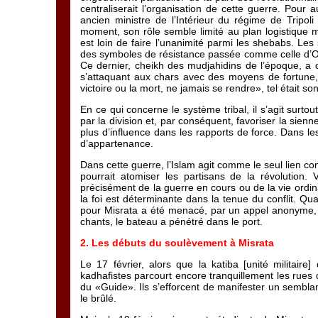
centraliserait l’organisation de cette guerre. Pou
ancien ministre de l’Intérieur du régime de Tripol
moment, son rôle semble limité au plan logistique m
est loin de faire l’unanimité parmi les shebabs. Les 
des symboles de résistance passée comme celle d’Oma
Ce dernier, cheikh des mudjahidins de l’époque, a 
s’attaquant aux chars avec des moyens de fortune,
victoire ou la mort, ne jamais se rendre», tel était so
En ce qui concerne le système tribal, il s’agit surt
par la division et, par conséquent, favoriser la sienne
plus d’influence dans les rapports de force. Dans l
d’appartenance.
Dans cette guerre, l’Islam agit comme le seul lien com
pourrait atomiser les partisans de la révolution.
précisément de la guerre en cours ou de la vie ordina
la foi est déterminante dans la tenue du conflit. Q
pour Misrata a été menacé, par un appel anonyme, d
chants, le bateau a pénétré dans le port.
2. Les débuts du soulèvement à Misrata
Le 17 février, alors que la katiba [unité militai
kadhafistes parcourt encore tranquillement les rues
du «Guide». Ils s’efforcent de manifester un semblan
le brûlé.