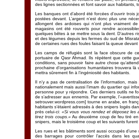
des lignes sectionnées et font savoir aux habitants, 
Les banques ont d’abord été forcées d’ouvrir trois j
postées devant. L’argent n’est donc plus une nécess
allongent des ardoises qui n’ont plus vraiment de 
magasins ont été rouverts pour rendre accessibles
quelques bêtes à se mettre sous la dent. D’autres r
et des légumes depuis les fermes du sud de Misrata, a
de certaines rues des foules faisant la queue devan
Les camps de réfugiés sont la face obscure de cett
portuaire de Qasr Ahmad. Ils répètent que cette guerr
conditions, sans pouvoir faire autre chose qu’attendr
prochaine d’organisations humanitaires trouvera là u
mettra sûrement fin à l’ingéniosité des habitants.
Il n’y a pas de centralisation de l’information, mais 
nationalement mais aussi l’imam du quartier qui infor
personne pour y répondre. Ces derniers outils ne f
de s’adresser aux ennemis. Par exemple, l’
«avertis
setrouver.wordpress.com] tourne en arabe, en frança
habitants s’étaient adressés à des snipers logés d
près celui-ci:
«Si vous vous rendez et déposez les 
tirez trois coups.»
Au deuxième coup de feu tiré en l’
snipers, mais le troisième coup et les suivants furent 
Les rues et les bâtiments sont aussi occupés d’une n
des barrages pour contrôler l’accès dans les quar