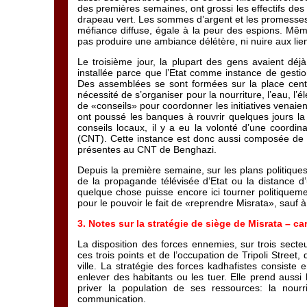
des premières semaines, ont grossi les effectifs des
drapeau vert. Les sommes d’argent et les promesses 
méfiance diffuse, égale à la peur des espions. Même 
pas produire une ambiance délétère, ni nuire aux lien
Le troisième jour, la plupart des gens avaient déjà
installée parce que l’Etat comme instance de gestion 
Des assemblées se sont formées sur la place centr
nécessité de s’organiser pour la nourriture, l’eau, l’é
de «conseils» pour coordonner les initiatives venaien
ont poussé les banques à rouvrir quelques jours la 
conseils locaux, il y a eu la volonté d’une coordina
(CNT). Cette instance est donc aussi composée de 
présentes au CNT de Benghazi.
Depuis la première semaine, sur les plans politiques et
de la propagande télévisée d’Etat ou la distance d’
quelque chose puisse encore ici tourner politiqueme
pour le pouvoir le fait de «reprendre Misrata», sauf
3. Notes sur la stratégie de siège de Misrata – c
La disposition des forces ennemies, sur trois secte
ces trois points et de l’occupation de Tripoli Street
ville. La stratégie des forces kadhafistes consiste e
enlever des habitants ou les tuer. Elle prend aussi
priver la population de ses ressources: la nourrit
communication.