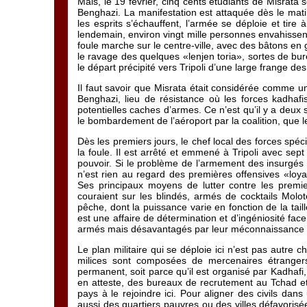
Mais, le 19 février, cinq cents étudiants de Misrata s
Benghazi. La manifestation est attaquée dès le mati
les esprits s’échauffent, l’armée se déploie et tire 
lendemain, environ vingt mille personnes envahissent
foule marche sur le centre-ville, avec des bâtons e
le ravage des quelques «lenjen toria», sortes de bu
le départ précipité vers Tripoli d’une large frange des
Il faut savoir que Misrata était considérée comme une
Benghazi, lieu de résistance où les forces kadhaf
potentielles caches d’armes. Ce n’est qu’il y a deu
le bombardement de l’aéroport par la coalition, que 
Dès les premiers jours, le chef local des forces spéc
la foule. Il est arrêté et emmené à Tripoli avec se
pouvoir. Si le problème de l’armement des insurgés se
n’est rien au regard des premières offensives «loya
Ses principaux moyens de lutter contre les premiers
couraient sur les blindés, armés de cocktails Molot
pêche, dont la puissance varie en fonction de la taill
est une affaire de détermination et d’ingéniosité fa
armés mais désavantagés par leur méconnaissance d
Le plan militaire qui se déploie ici n’est pas autre
milices sont composées de mercenaires étrangers
permanent, soit parce qu’il est organisé par Kadhafi,
en atteste, des bureaux de recrutement au Tchad et a
pays à le rejoindre ici. Pour aligner des civils dans
aussi des quartiers pauvres ou des villes défavorisé