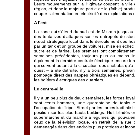
Leurs mouvements sur la Highway coupent la ville d
région, et donc la majeure partie de la (faible) produ
couper l’alimentation en électricité des exploitations e
A l’est
La zone qui s’étend du sud-est de Misrata jusqu’au p
des tentatives d’attaques sur les entrepôts de st
nœud stratégique local dans le déroulement des hostil
par un tank et un groupe de voitures, mise en échec p
sucre et de farine. Les premiers ont complètement 
semaines précédentes, toujours plus ou moins li
également la dernière centrale électrique encore fon
qui servent autant à la circulation des shebabs qu’à p
ouest – a été détruite, il y a trois semaines, privan
pompage direct des nappes phréatiques en dépend. D
les boîtiers électriques des quartiers.
Le centre-ville
Il y a un peu plus de deux semaines, les forces loyali
sept cents hommes, une quarantaine de tanks et 
l’occupation de Tripoli Street par les forces kadhafis
position sur les plus hauts buildings. Huit blindés o
supermarché et du marché à légumes qui pouvaient, 
ceux de la télévision locale, en retrait de la rue 
déménagés dans des endroits plus protégés et incon