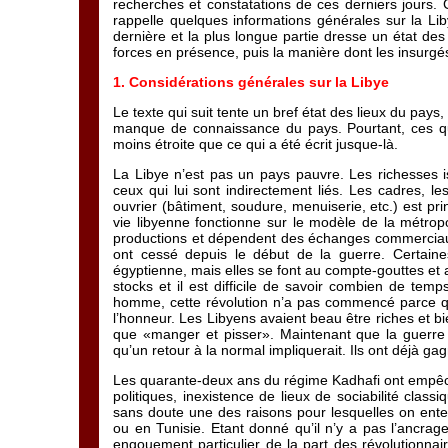
recherches et constatations de ces derniers jours. C
rappelle quelques informations générales sur la Lib
dernière et la plus longue partie dresse un état des l
forces en présence, puis la manière dont les insurgé
1. Considérations générales sur la Libye
Le texte qui suit tente un bref état des lieux du pays,
manque de connaissance du pays. Pourtant, ces qu
moins étroite que ce qui a été écrit jusque-là.
La Libye n’est pas un pays pauvre. Les richesses is
ceux qui lui sont indirectement liés. Les cadres, les
ouvrier (bâtiment, soudure, menuiserie, etc.) est pri
vie libyenne fonctionne sur le modèle de la métrop
productions et dépendent des échanges commerciaux.
ont cessé depuis le début de la guerre. Certaines
égyptienne, mais elles se font au compte-gouttes et a
stocks et il est difficile de savoir combien de tem
homme, cette révolution n’a pas commencé parce que 
l’honneur. Les Libyens avaient beau être riches et bi
que «manger et pisser». Maintenant que la guerre a
qu’un retour à la normal impliquerait. Ils ont déjà g
Les quarante-deux ans du régime Kadhafi ont empêché
politiques, inexistence de lieux de sociabilité class
sans doute une des raisons pour lesquelles on ent
ou en Tunisie. Etant donné qu’il n’y a pas l’ancrag
engouement particulier de la part des révolutionna