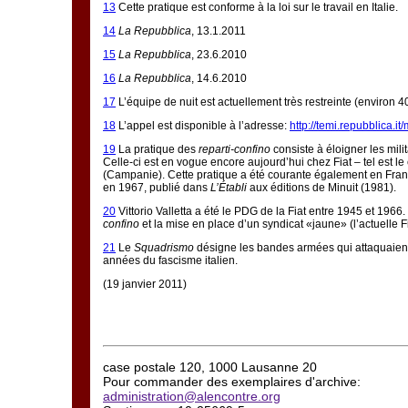
13
Cette pratique est conforme à la loi sur le travail en Italie.
14
La Repubblica
, 13.1.2011
15
La Repubblica
, 23.6.2010
16
La Repubblica
, 14.6.2010
17
L’équipe de nuit est actuellement très restreinte (environ
18
L’appel est disponible à l’adresse:
http://temi.repubblica
19
La pratique des
reparti-confino
consiste à éloigner les mil
Celle-ci est en vogue encore aujourd’hui chez Fiat – tel est 
(Campanie). Cette pratique a été courante également en France
en 1967, publié dans
L’Établi
aux éditions de Minuit (1981).
20
Vittorio Valletta a été le PDG de la Fiat entre 1945 et 1966. 
confino
et la mise en place d’un syndicat «jaune» (l’actuelle Fi
21
Le
Squadrismo
désigne les bandes armées qui attaquaient
années du fascisme italien.
(19 janvier 2011)
case postale 120, 1000 Lausanne 20
Pour commander des exemplaires d'archive:
administration@alencontre.org