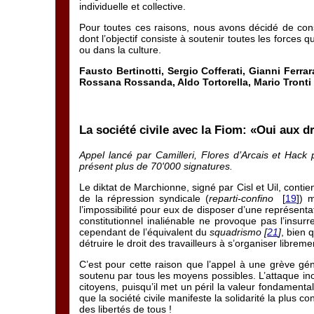
individuelle et collective.
Pour toutes ces raisons, nous avons décidé de const
dont l’objectif consiste à soutenir toutes les forces q
ou dans la culture.
Fausto Bertinotti, Sergio Cofferati, Gianni Ferr
Rossana Rossanda, Aldo Tortorella, Mario Tronti
La société civile avec la Fiom: «Oui aux d
Appel lancé par Camilleri, Flores d’Arcais et Hac
présent plus de 70'000 signatures.
Le diktat de Marchionne, signé par Cisl et Uil, conti
de la répression syndicale (
reparti-confino
[
19
]) 
l’impossibilité pour eux de disposer d’une représentat
constitutionnel inaliénable ne provoque pas l’insurre
cependant de l’équivalent du
squadrismo [
21
]
, bien 
détruire le droit des travailleurs à s’organiser libreme
C’est pour cette raison que l’appel à une grève gén
soutenu par tous les moyens possibles. L’attaque inou
citoyens, puisqu’il met un péril la valeur fondamen
que la société civile manifeste la solidarité la plus co
des libertés de tous !