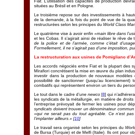
Fiat. L’utilisation des capacités de production devr
situées au Brésil et en Pologne.
Le troisième repose sur des investissements à haute
de la demande, à la fois du point de vue de la quan
restructurées selon les principes du
World Class Man
Le quatrième vise à avoir enfin
«main libre dans l’us
et les Cobas. Il s’agirait ainsi de réaliser le rêve 
de la police et de l’armée, comme c’était d’usage
Formellement, il ne s’agirait pas d’une imposition, puis
La restructuration aux usines de Pomigliano d’Arc
Les accords négociés entre Fiat et la plupart des s
Mirafiori concrétisent la mise en œuvre du plan indus
investir dans la production de nouveaux modèles e
possibilité de sanctionner (jusqu’au licenciement) 
combatifs qui représentent environ un tiers du person
Le tout dans le cadre d’une
newco
[
8
] qui n’adhérera
les syndicats de la métallurgie, en matière de droits
l’entreprise prévoyait de fermer les usines pour dép
syndicats doivent trouver un dénominateur commun p
«qui ne serait pas du tout agréable. Ce n’est pas 
l’implanter ailleurs.» [
10
]
Le travail sera organisé selon les principes du
Worl
de Bursa (Turquie) et de Melfi (Italie). Ils ont pour o