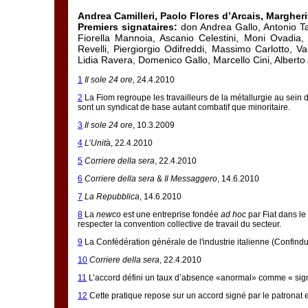
Andrea Camilleri, Paolo Flores d’Arcais, Margher
Premiers signataires:
don Andrea Gallo, Antonio Ta
Fiorella Mannoia, Ascanio Celestini, Moni Ovadia,
Revelli, Piergiorgio Odifreddi, Massimo Carlotto, Va
Lidia Ravera, Domenico Gallo, Marcello Cini, Alberto
1
Il sole 24 ore,
24.4.2010
2
La Fiom regroupe les travailleurs de la métallurgie au sein d
sont un syndicat de base autant combatif que minoritaire.
3
Il sole 24 ore
, 10.3.2009
4
L’Unit
à, 22.4.2010
5
Corriere della sera
, 22.4.2010
6
Corriere della sera
&
Il Messaggero
, 14.6.2010
7
La Repubblica
, 14.6.2010
8
La
newco
est une entreprise fondée
ad hoc
par Fiat dans le
respecter la convention collective de travail du secteur.
9
La Confédération générale de l'industrie italienne (Confindust
10
Corriere della sera
, 22.4.2010
11
L’accord défini un taux d’absence «anormal» comme « sign
12
Cette pratique repose sur un accord signé par le patronat e