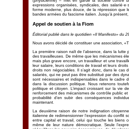
(physicienne) – met en garde la société contre u
expressions organisées, syndicales, des salarié·e
forme moderne, plus douce, de la répression que l
bandes armées du fascisme italien. Jusqu’à présent, 
Appel de soutien à la Fiom
Éditorial publié dans le quotidien «Il Manifesto» du
Nous avons décidé de constituer une association, «T
La première raison naît de l’absence, dans la lutte po
des travailleuses. De même que les mécanismes élect
mais plus grave encore, un travailleur et une travail
leur salaire, leurs conditions de travail et leurs dro
droits non négociables. Il s’agit donc, dans le cas d
salariés, qui ne peut pas être substitué par des dyn
sont nécessaires et indispensables dans le cadre des 
dans la discussion politique. Nous retenons toute
politique et citoyen. L’impact croissant sur la vi
renforcement des mécanismes de contrôle public et 
probabilité d’en subir des conséquences individu
maintenant.
La deuxième raison de notre indignation citoyenne r
italienne de redimensionner l’expression du conflit so
entre capital et travail, celui qui touche les bien
même de leur nature démocratique. Seule l’express