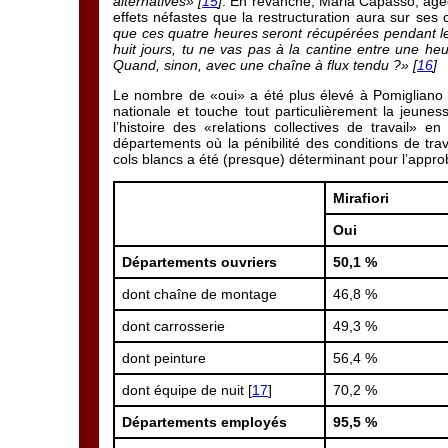
alternatives» [
15
]
. En revanche, Maria Capasso, âgée 
effets néfastes que la restructuration aura sur ses 
que ces quatre heures seront récupérées pendant le
huit jours, tu ne vas pas à la cantine entre une heu
Quand, sinon, avec une chaîne à flux tendu ?» [
16
]
Le nombre de «oui» a été plus élevé à Pomigliano 
nationale et touche tout particulièrement la jeunes
l’histoire des «relations collectives de travail» e
départements où la pénibilité des conditions de tra
cols blancs a été (presque) déterminant pour l’approb
Mirafiori
Oui
Départements ouvriers
50,1 %
dont chaîne de montage
46,8 %
dont carrosserie
49,3 %
dont peinture
56,4 %
dont équipe de nuit [
17
]
70,2 %
Départements employés
95,5 %