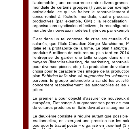
l’automobile ; une concurrence entre divers grands 
mondiale de certains groupes (Hyundai par exemple) 
antisalariale, ce qui va freiner le renouvellemen
concurrentiel à l’échelle mondiale, quatre proces
productives (par exemple, GM) ; la relocalisatio
organisations syndicales effectives ; la reconfigurati
marché de nouveaux modèles (hybrides par exemple) u
C’est dans un tel contexte de crise structurelle 
salariés, que l’Italo-Canadien Sergio Marchionne, 
Italie et la profitabilité de la firme. Le plan
Fabbrica I
produire 6 millions de voitures au plus tard en 2014 
l’entreprise de garder une taille critique dans un
moyens (financiers-leasing, de marketing, renouvell
pour diverses pièces, etc.). La production de voiture
choisi pour le caractère très intégré de la producti
plan
Fabbrica Italia
vise
«à augmenter les volumes et 
parvenir, le groupe automobile a scindé les activités
concernent respectivement les automobiles et les vé
piliers.
Le premier a pour objectif d’assurer de nouveaux d
européen, Fiat songe à augmenter ses parts de march
de voitures produites en Italie devrait ainsi augmente
Le deuxième consiste à réduire autant que possible 
«rationnelle», en exerçant une pression sur les sala
pourquoi le travail posté – organisé en trois-huit (3