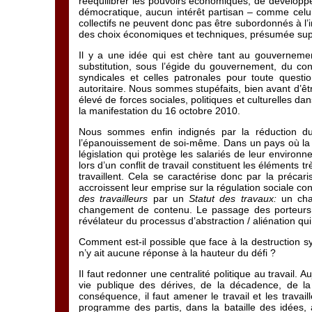
rééquilibrer les pouvoirs économiques, de développe
démocratique, aucun intérêt partisan – comme celui 
collectifs ne peuvent donc pas être subordonnés à l’int
des choix économiques et techniques, présumée supérie
Il y a une idée qui est chère tant au gouvernement 
substitution, sous l’égide du gouvernement, du conf
syndicales et celles patronales pour toute questio
autoritaire. Nous sommes stupéfaits, bien avant d’êt
élevé de forces sociales, politiques et culturelles dan
la manifestation du 16 octobre 2010.
Nous sommes enfin indignés par la réduction du 
l’épanouissement de soi-même. Dans un pays où la g
législation qui protège les salariés de leur environne
lors d’un conflit de travail constituent les éléments 
travaillent. Cela se caractérise donc par la précaris
accroissent leur emprise sur la régulation sociale con
des travailleurs
par un
Statut des travaux:
un chan
changement de contenu. Le passage des porteurs de d
révélateur du processus d’abstraction / aliénation qui
Comment est-il possible que face à la destruction s
n’y ait aucune réponse à la hauteur du défi ?
Il faut redonner une centralité politique au travail. Au
vie publique des dérives, de la décadence, de la 
conséquence, il faut amener le travail et les travai
programme des partis, dans la bataille des idées, af