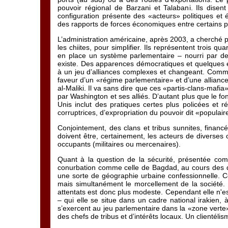
pouvoir régional de Barzani et Talabani. Ils disen
configuration présente des «acteurs» politiques e
des rapports de forces économiques entre certains 
L’administration américaine, après 2003, a cherché 
les chiites, pour simplifier. Ils représentent trois qu
en place un système parlementaire – nourri par des
existe. Des apparences démocratiques et quelques es
à un jeu d’alliances complexes et changeant. Comme
faveur d’un «régime parlementaire» et d’une alliance
al-Maliki. Il va sans dire que ces «partis-clans-mafi
par Washington et ses alliés. D’autant plus que le 
Unis inclut des pratiques certes plus policées et 
corruptrices, d’expropriation du pouvoir dit «populair
Conjointement, des clans et tribus sunnites, financé
doivent être, certainement, les acteurs de diverses o
occupants (militaires ou mercenaires).
Quant à la question de la sécurité, présentée co
conurbation comme celle de Bagdad, au cours des d
une sorte de géographie urbaine confessionnelle. Ce
mais simultanément le morcellement de la société. 
attentats est donc plus modeste. Cependant elle n'est
– qui elle se situe dans un cadre national irakien,
s’exercent au jeu parlementaire dans la «zone verte»,
des chefs de tribus et d’intérêts locaux. Un clientéli