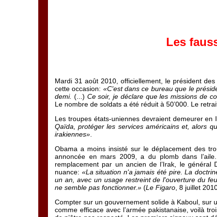
Les faus
Mardi 31 août 2010, officiellement, le président des
cette occasion:
«C'est dans ce bureau que le préside
demi.
(...)
Ce soir, je déclare que les missions de co
Le nombre de soldats a été réduit à 50’000. Le retrait 
Les troupes états-uniennes devraient demeurer en
Qaïda, protéger les services américains et, alors que
irakiennes»
.
Obama a moins insisté sur le déplacement des tro
annoncée en mars 2009, a du plomb dans l’aile.
remplacement par un ancien de l’Irak, le général D
nuance:
«La situation n'a jamais été pire. La doctri
un an, avec un usage restreint de l'ouverture du feu
ne semble pas fonctionner.»
(
Le Figaro
, 8 juillet 20
Compter sur un gouvernement solide à Kaboul, sur un a
comme efficace avec l’armée pakistanaise, voilà troi