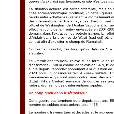
guerre d’Irak n’est pas terminée, et elle n’est pas g
La situation actuelle est certes différente, mais en
crise socio-économique mortifère; 2° cette «guerre c
heurts entre «chefferies» reflétant le morcellement du 
des interventions de divers pays pas (Iran) ou mal co
officiel de Washington (de l’Arabie Saoudite à la Tur
effectif et donc de la «rente» envisagée en 2004-20
demain, dans l’extraction du pétrole irakien. En effe
d’Ahdab dans la province de Wasit (sud-est) et, e
contrat afin d’exploiter le champ de Rumaillah.
Cordesman conclut, dès lors, qu’un délai de 5 
stabilité»
.
Le «retrait des troupes» relève d’une formule de r
d’assistance»
. Sur la chaîne de télévision CNN, le 
sur le départ, répondait sobrement à la question de 
2020 pour un possible retrait. A «ses» soldats, il
mercenaires – qui sont sous contrat avec des «fir
d’Etat (Hillary Clinton) envisage de doubler ses p
radars, drones, forces d’interventions rapides.
Un coup d’œil dans le rétroviseur
Cette guerre pas terminée dure depuis sept ans. El
nombre de soldats états-uniens tués: 4416.
Le nombre d’Irakiens tués et décédés suite aux guerres