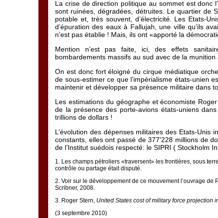
La crise de direction politique au sommet est donc l
sont ruinées, dégradées, détruites. Le quartier de Sa
potable et, très souvent, d’électricité. Les Etats-U
d’épuration des eaux à Fallujah, une ville qu’ils ava
n’est pas établie ! Mais, ils ont «apporté la démocrati
Mention n’est pas faite, ici, des effets sanit
bombardements massifs au sud avec de la munition à
On est donc fort éloigné du cirque médiatique orche
de sous-estimer ce que l’impérialisme états-unien es
maintenir et développer sa présence militaire dans to
Les estimations du géographe et économiste Roger 
de la présence des porte-avions états-uniens dans
trillions de dollars !
L’évolution des dépenses militaires des Etats-Unis 
constants, elles ont passé de 377'228 millions de d
de l’Institut suédois respecté: le SIPRI ( Stockholm I
1
. Les champs pétroliers «traversent» les frontières, sous terr
contrôle ou partage était disputé.
2
. Voir sur le développement de ce mouvement l’ouvrage de 
Scribner, 2008.
3
. Roger Stern,
United States cost of military force projection 
(3 septembre 2010)