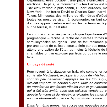
Cependant, elles occupent une place significative d
élections. De plus, le mouvement «Tea Party» est 
The New Yorker:
le plus connu, Rupert Murdoch, ma
New-York – les frères David et Charles Koch, parmi l
Texas, Minnesota, des milliers de kilomètres d'oléodu
toutes les mesures visant à réglementer, un tant soi
d'autres appuis, certes – est un des facteurs expl
sur ce terrain, leur est utile.
La confusion suscitée par la politique bipartisane
pragmatique – facilite la tâche de diverses forces 
semi-keynésien bourgeois – est, de fait, réclamée p
par une partie de celles et ceux attirés par des mo
attend une action de l’état, au moins à l’échelle de
charitables ont vu exploser par trois ou quatre le no
face.
Un pays dévasté
Pour revenir à la situation en Irak, elle semble fo
sur le site
Mediapart
, explique à propos de
«l’échec 
sont un peu naïvement appuyés sur les tribus qui, 
avaient emporté un certain succès. Mais en contrepar
de transfert de ces forces tribales vers le gouvernem
qui a été très limité, avec des salaires versés au
appelle le «conseil du réveil», à rejoindre les rangs
aucune rémunération, et ce depuis plusieurs mois. En
Dans le même temps, les succès des nouvelles forces 