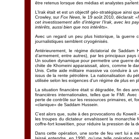
être retenus lorsque des médias et analystes parlen
L’Irak était et est un objectif géo-stratégique ainsi 
Crowley, sur
Fox News
, le 19 août 2010, déclarait:
«
cet investissement afin d’intégrer l’Irak, avec les pa
intérêts, aussi bien que nos intérêts»
.
Avec un regard un peu plus historique, la guerre co
journalistiques semblent cryogénisés.
Antérieurement, le régime dictatorial de Saddam H
d’armement, entre autres), par les principaux pays 
Un soutien dynamique pour permettre une guerre de hui
chiite de Khomeini apparaissait, alors, comme le da
Unis. Cette aide militaire massive va conduire à 
issus de la rente pétrolière. La nationalisation du p
utilisée selon les exigences d’un régime de plus en pl
La situation financière était si dégradée, fin des an
financières internationales, telles que le FMI. Av
perte de contrôle sur les ressources primaires, et, 
«clanique» de Saddam Hussein.
C’est alors que, suite à des provocations du Koweït – 
les troupes du dictateur envahissent la monarchie
coffre-fort koweïtien, pour réduire la pression de la d
Dans cette opération, une sorte de feu vert lui a é
laissé entendre, en 1990, qu’une telle opération ne 