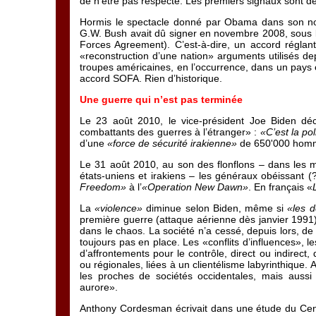
de n’être pas respecté. Les premiers signaux sont déjà
Hormis le spectacle donné par Obama dans son no
G.W. Bush avait dû signer en novembre 2008, sous l
Forces Agreement). C’est-à-dire, un accord réglan
«reconstruction d’une nation» arguments utilisés depu
troupes américaines, en l’occurrence, dans un pays é
accord SOFA. Rien d’historique.
Une guerre qui n’est pas terminée
Le 23 août 2010, le vice-président Joe Biden dé
combattants des guerres à l’étranger» :
«C’est la pol
d’une
«force de sécurité irakienne»
de 650'000 hom
Le 31 août 2010, au son des flonflons – dans les
états-uniens et irakiens – les généraux obéissant (?
Freedom»
à l’
«Operation New Dawn»
. En français «
La
«violence»
diminue selon Biden, même si
«les d
première guerre (attaque aérienne dès janvier 1991), 
dans le chaos. La société n’a cessé, depuis lors, de
toujours pas en place. Les «conflits d’influences», l
d’affrontements pour le contrôle, direct ou indirect,
ou régionales, liées à un clientélisme labyrinthique.
les proches de sociétés occidentales, mais aussi
aurore».
Anthony Cordesman écrivait dans une étude du Cente