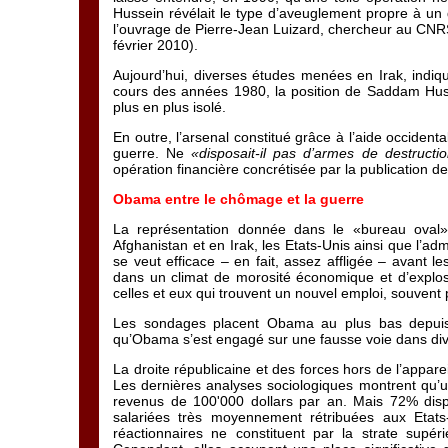
Hussein révélait le type d’aveuglement propre à un 
l’ouvrage de Pierre-Jean Luizard, chercheur au CNRS
février 2010).
Aujourd’hui, diverses études menées en Irak, indiqu
cours des années 1980, la position de Saddam Hussei
plus en plus isolé.
En outre, l’arsenal constitué grâce à l’aide occident
guerre. Ne
«disposait-il pas d’armes de destruct
opération financière concrétisée par la publication d
Obama entre le chômage et la guerre
La représentation donnée dans le «bureau oval»
Afghanistan et en Irak, les Etats-Unis ainsi que l’a
se veut efficace – en fait, assez affligée – avant 
dans un climat de morosité économique et d’explos
celles et eux qui trouvent un nouvel emploi, souvent
Les sondages placent Obama au plus bas depuis
qu’Obama s’est engagé sur une fausse voie dans di
La droite républicaine et des forces hors de l’apparei
Les dernières analyses sociologiques montrent qu’
revenus de 100'000 dollars par an. Mais 72% disp
salariées très moyennement rétribuées aux Etat
réactionnaires ne constituent par la strate supér