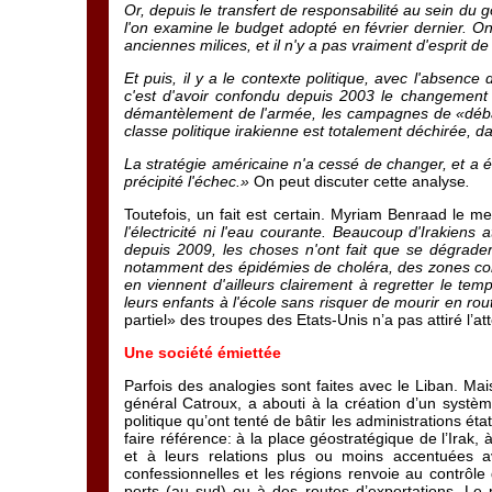
Or, depuis le transfert de responsabilité au sein d
l'on examine le budget adopté en février dernier. O
anciennes milices, et il n'y a pas vraiment d'esprit de
Et puis, il y a le contexte politique, avec l'absence
c'est d'avoir confondu depuis 2003 le changement de
démantèlement de l'armée, les campagnes de «débaass
classe politique irakienne est totalement déchirée, da
La stratégie américaine n'a cessé de changer, et a é
précipité l'échec.»
On peut discuter cette analyse
.
Toutefois, un fait est certain. Myriam Benraad le m
l'électricité ni l'eau courante. Beaucoup d'Irakiens
depuis 2009, les choses n'ont fait que se dégrader,
notamment des épidémies de choléra, des zones comp
en viennent d'ailleurs clairement à regretter le t
leurs enfants à l'école sans risquer de mourir en ro
partiel» des troupes des Etats-Unis n’a pas attiré l’a
Une société émiettée
Parfois des analogies sont faites avec le Liban. Mai
général Catroux, a abouti à la création d’un systè
politique qu’ont tenté de bâtir les administrations éta
faire référence: à la place géostratégique de l’Irak, 
et à leurs relations plus ou moins accentuées ave
confessionnelles et les régions renvoie au contrôle 
ports (au sud) ou à des routes d’exportations. Le p