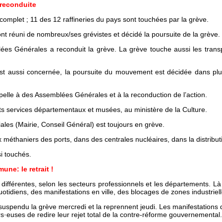
 reconduite
 complet ; 11 des 12 raffineries du pays sont touchées par la grève.
t réuni de nombreux/ses grévistes et décidé la poursuite de la grève.
es Générales a reconduit la grève. La grève touche aussi les transp
.) est aussi concernée, la poursuite du mouvement est décidée dans pl
ppelle à des Assemblées Générales et à la reconduction de l’action.
ts services départementaux et musées, au ministère de la Culture.
riales (Mairie, Conseil Général) est toujours en grève.
éthaniers des ports, dans des centrales nucléaires, dans la distributi
si touchés.
ne: le retrait !
férentes, selon les secteurs professionnels et les départements. Là o
quotidiens, des manifestations en ville, des blocages de zones industriell
 suspendu la grève mercredi et la reprennent jeudi. Les manifestations
rs·euses de redire leur rejet total de la contre-réforme gouvernemental.