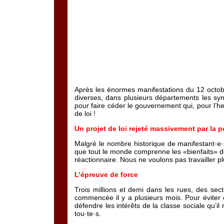
Après les énormes manifestations du 12 octobr
diverses, dans plusieurs départements les sy
pour faire céder le gouvernement qui, pour l’h
de loi !
Un projet de loi rejeté massivement par la 
Malgré le nombre historique de manifestant·e·s
que tout le monde comprenne les «bienfaits» de la
réactionnaire. Nous ne voulons pas travailler p
L’épreuve de force
Trois millions et demi dans les rues, des se
commencée il y a plusieurs mois. Pour éviter c
défendre les intérêts de la classe sociale qu’i
tou·te·s.