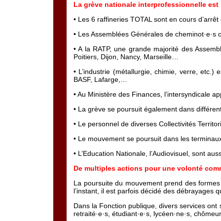
La grève nationale interprofessionnelle est
• Les 6 raffineries TOTAL sont en cours d’arrêt
• Les Assemblées Générales de cheminot·e·s on
• A la RATP, une grande majorité des Assemblé
Poitiers, Dijon, Nancy, Marseille…
• L’industrie (métallurgie, chimie, verre, etc
BASF, Lafarge,…
• Au Ministère des Finances, l’intersyndicale a
• La grève se poursuit également dans différen
• Le personnel de diverses Collectivités Territo
• Le mouvement se poursuit dans les terminaux m
• L’Education Nationale, l’Audiovisuel, sont aus
De multiples actions pour une volonté commu
La poursuite du mouvement prend des formes dif
l’instant, il est parfois décidé des débrayages 
Dans la Fonction publique, divers services ont
retraité·e·s, étudiant·e·s, lycéen·ne·s, chômeu