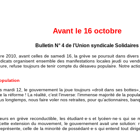
Avant le 16 octobre
Bulletin N° 4 de l’Union syndicale Solidaires
e 2010, avant celles de samedi 16, la grève se poursuit dans divers
ndicats organisent ensemble des manifestations locales jeudi ou ven
eure, refuse toujours de tenir compte du désaveu populaire. Notre acti
population
 mardi 12, le gouvernement la joue toujours «droit dans ses bottes», 
 réforme ! La réalité, c’est l’inverse: l’immense majorité de la populatio
lus longtemps, nous faire voler nos retraites, pour qu’actionnaires, ban
cteurs en grève reconductible, les étudiant·e·s et lycéen·ne·s qui 
ette extension du mouvement, le gouvernement avait une solution: retir
l représente, celle de la minorité de possédant·e·s qui entend tout diri