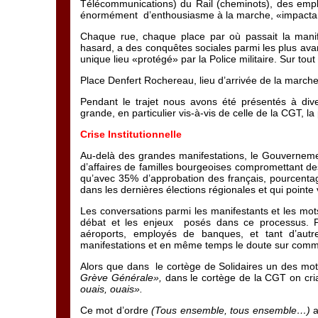
Télécommunications) du Rail (cheminots), des emplo
énormément d’enthousiasme à la marche, «impactant»
Chaque rue, chaque place par où passait la manifest
hasard, a des conquêtes sociales parmi les plus a
unique lieu «protégé» par la Police militaire. Sur tout 
Place Denfert Rochereau, lieu d’arrivée de la marche 
Pendant le trajet nous avons été présentés à diver
grande, en particulier vis-à-vis de celle de la CGT, la
Crise Institutionnelle
Au-delà des grandes manifestations, le Gouverneme
d’affaires de familles bourgeoises compromettant d
qu’avec 35% d’approbation des français, pourcenta
dans les dernières élections régionales et qui pointe
Les conversations parmi les manifestants et les mot
débat et les enjeux posés dans ce processus. Pro
aéroports, employés de banques, et tant d’autr
manifestations et en même temps le doute sur commen
Alors que dans le cortège de Solidaires un des mots
Grève Générale»,
dans le cortège de la CGT on cri
ouais, ouais».
Ce mot d’ordre
(Tous ensemble, tous ensemble…)
a