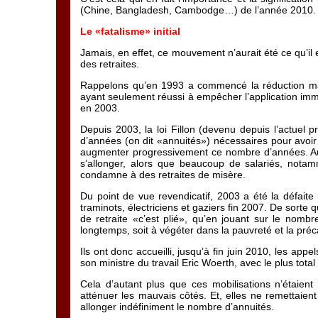
(Chine, Bangladesh, Cambodge…) de l’année 2010.
Le «fatalisme» initial
Jamais, en effet, ce mouvement n’aurait été ce qu’il 
des retraites.
Rappelons qu’en 1993 a commencé la réduction mass
ayant seulement réussi à empêcher l’application imm
en 2003.
Depuis 2003, la loi Fillon (devenu depuis l’actuel 
d’années (on dit «annuités») nécessaires pour avoir 
augmenter progressivement ce nombre d’années. Au t
s’allonger, alors que beaucoup de salariés, notam
condamne à des retraites de misère.
Du point de vue revendicatif, 2003 a été la défaite
traminots, électriciens et gaziers fin 2007. De sorte
de retraite «c’est plié», qu’en jouant sur le nombr
longtemps, soit à végéter dans la pauvreté et la préca
Ils ont donc accueilli, jusqu’à fin juin 2010, les appe
son ministre du travail Eric Woerth, avec le plus total
Cela d’autant plus que ces mobilisations n’étaient
atténuer les mauvais côtés. Et, elles ne remettaien
allonger indéfiniment le nombre d’annuités.