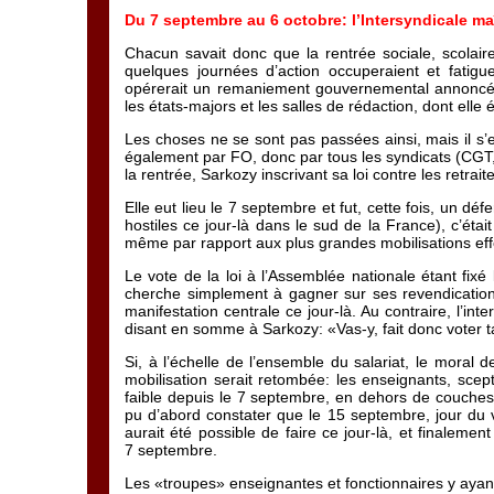
Du 7 septembre au 6 octobre: l’Intersyndicale ma
Chacun savait donc que la rentrée sociale, scolair
quelques journées d’action occuperaient et fatigu
opérerait un remaniement gouvernemental annoncé de
les états-majors et les salles de rédaction, dont elle é
Les choses ne se sont pas passées ainsi, mais il s’e
également par FO, donc par tous les syndicats (CGT
la rentrée, Sarkozy inscrivant sa loi contre les retrai
Elle eut lieu le 7 septembre et fut, cette fois, un d
hostiles ce jour-là dans le sud de la France), c’éta
même par rapport aux plus grandes mobilisations ef
Le vote de la loi à l’Assemblée nationale étant fix
cherche simplement à gagner sur ses revendications
manifestation centrale ce jour-là. Au contraire, l’
disant en somme à Sarkozy: «Vas-y, fait donc voter ta
Si, à l’échelle de l’ensemble du salariat, le moral
mobilisation serait retombée: les enseignants, scept
faible depuis le 7 septembre, en dehors de couches
pu d’abord constater que le 15 septembre, jour du vo
aurait été possible de faire ce jour-là, et finaleme
7 septembre.
Les «troupes» enseignantes et fonctionnaires y ayan