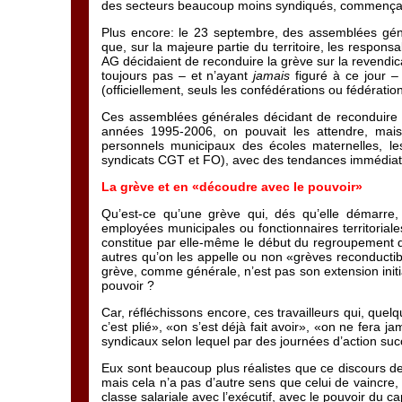
des secteurs beaucoup moins syndiqués, commençai
Plus encore: le 23 septembre, des assemblées géné
que, sur la majeure partie du territoire, les respons
AG décidaient de reconduire la grève sur la revendica
toujours pas – et n’ayant
jamais
figuré à ce jour 
(officiellement, seuls les confédérations ou fédération
Ces assemblées générales décidant de reconduire la
années 1995-2006, on pouvait les attendre, mais 
personnels municipaux des écoles maternelles, le
syndicats CGT et FO), avec des tendances immédiates
La grève et en «découdre avec le pouvoir»
Qu’est-ce qu’une grève qui, dés qu’elle démarre,
employées municipales ou fonctionnaires territorial
constitue par elle-même le début du regroupement 
autres qu’on les appelle ou non «grèves reconductib
grève, comme générale, n’est pas son extension initi
pouvoir ?
Car, réfléchissons encore, ces travailleurs qui, quel
c’est plié», «on s’est déjà fait avoir», «on ne fera 
syndicaux selon lequel par des journées d’action succ
Eux sont beaucoup plus réalistes que ce discours des 
mais cela n’a pas d’autre sens que celui de vaincre, 
classe salariale avec l’exécutif, avec le pouvoir du cap