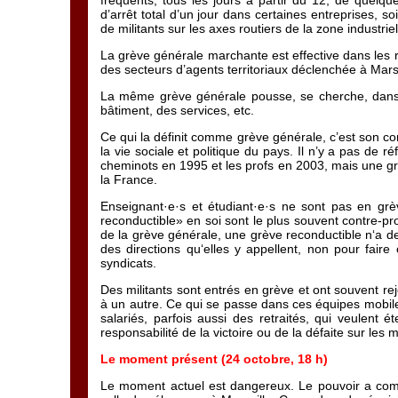
fréquents, tous les jours à partir du 12, de quelqu
d’arrêt total d’un jour dans certaines entreprises, s
de militants sur les axes routiers de la zone industr
La grève générale marchante est effective dans les raff
des secteurs d’agents territoriaux déclenchée à Mars
La même grève générale pousse, se cherche, dans de
bâtiment, des services, etc.
Ce qui la définit comme grève générale, c’est son con
la vie sociale et politique du pays. Il n’y a pas de 
cheminots en 1995 et les profs en 2003, mais une gran
la France.
Enseignant·e·s et étudiant·e·s ne sont pas en grèv
reconductible» en soi sont le plus souvent contre-prod
de la grève générale, une grève reconductible n‘a 
des directions qu‘elles y appellent, non pour faire
syndicats.
Des militants sont entrés en grève et ont souvent rejo
à un autre. Ce qui se passe dans ces équipes mobiles
salariés, parfois aussi des retraités, qui veulent é
responsabilité de la victoire ou de la défaite sur les 
Le moment présent (24 octobre, 18 h)
Le moment actuel est dangereux. Le pouvoir a commenc