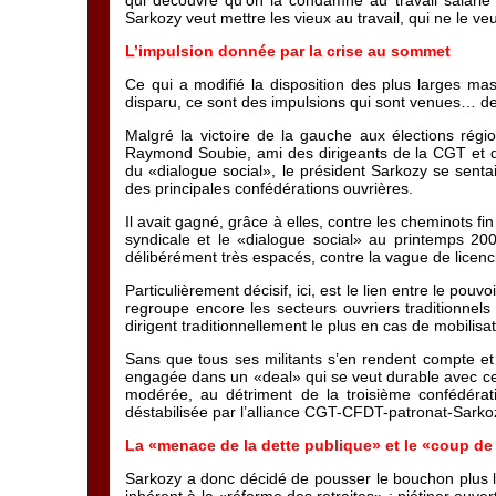
qui découvre qu’on la condamne au travail salarié i
Sarkozy veut mettre les vieux au travail, qui ne le v
L’impulsion donnée par la crise au sommet
Ce qui a modifié la disposition des plus larges mas
disparu, ce sont des impulsions qui sont venues… de S
Malgré la victoire de la gauche aux élections régi
Raymond Soubie, ami des dirigeants de la CGT et d
du «dialogue social», le président Sarkozy se sentait
des principales confédérations ouvrières.
Il avait gagné, grâce à elles, contre les cheminots fin
syndicale et le «dialogue social» au printemps 2008
délibérément très espacés, contre la vague de licenc
Particulièrement décisif, ici, est le lien entre le pouvo
regroupe encore les secteurs ouvriers traditionnels
dirigent traditionnellement le plus en cas de mobilis
Sans que tous ses militants s’en rendent compte et
engagée dans un «deal» qui se veut durable avec cel
modérée, au détriment de la troisième confédérat
déstabilisée par l’alliance CGT-CFDT-patronat-Sarkozy
La «menace de la dette publique» et le «coup de
Sarkozy a donc décidé de pousser le bouchon plus loi