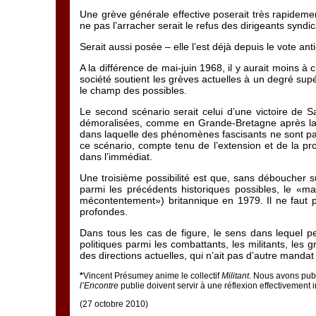
Une grève générale effective poserait très rapidemen
ne pas l’arracher serait le refus des dirigeants syndi
Serait aussi posée – elle l’est déjà depuis le vote 
A la différence de mai-juin 1968, il y aurait moins à
société soutient les grèves actuelles à un degré supé
le champ des possibles.
Le second scénario serait celui d’une victoire de S
démoralisées, comme en Grande-Bretagne après la déf
dans laquelle des phénomènes fascisants ne sont pas
ce scénario, compte tenu de l’extension et de la 
dans l’immédiat.
Une troisième possibilité est que, sans déboucher 
parmi les précédents historiques possibles, le «m
mécontentement») britannique en 1979. Il ne faut p
profondes.
Dans tous les cas de figure, le sens dans lequel p
politiques parmi les combattants, les militants, les 
des directions actuelles, qui n’ait pas d’autre manda
*
Vincent Présumey anime le collectif
Militant
. Nous avons publ
l’Encontre
publie doivent servir à une réflexion effectivement i
(27 octobre 2010)