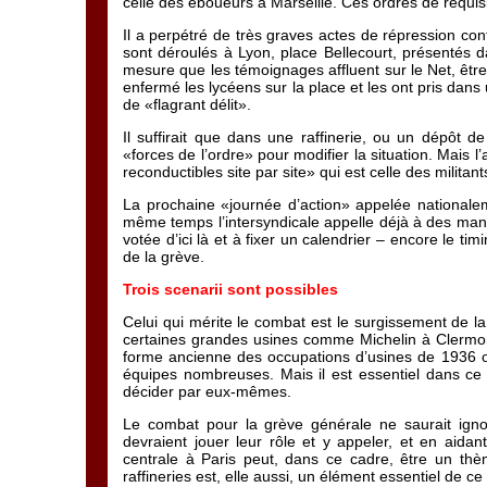
celle des éboueurs à Marseille. Ces ordres de réquisit
Il a perpétré de très graves actes de répression cont
sont déroulés à Lyon, place Bellecourt, présentés 
mesure que les témoignages affluent sur le Net, êtr
enfermé les lycéens sur la place et les ont pris dans
de «flagrant délit».
Il suffirait que dans une raffinerie, ou un dépôt de
«forces de l’ordre» pour modifier la situation. Mais 
reconductibles site par site» qui est celle des milita
La prochaine «journée d’action» appelée nationalemen
même temps l’intersyndicale appelle déjà à des manif
votée d’ici là et à fixer un calendrier – encore le 
de la grève.
Trois scenarii sont possibles
Celui qui mérite le combat est le surgissement de l
certaines grandes usines comme Michelin à Clermon
forme ancienne des occupations d’usines de 1936 ou
équipes nombreuses. Mais il est essentiel dans ce 
décider par eux-mêmes.
Le combat pour la grève générale ne saurait ignore
devraient jouer leur rôle et y appeler, et en aida
centrale à Paris peut, dans ce cadre, être un thème
raffineries est, elle aussi, un élément essentiel de c