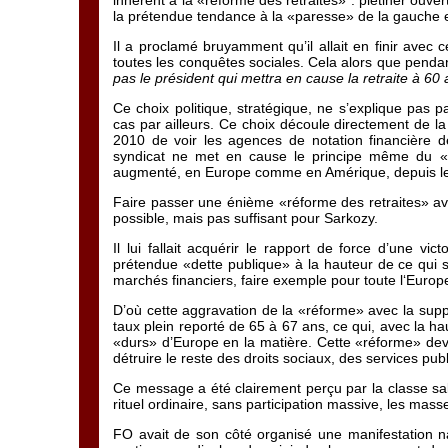
inhérent à la «réforme des retraites» : piétiner ouv
la prétendue tendance à la «paresse» de la gauche 
Il a proclamé bruyamment qu’il allait en finir ave
toutes les conquêtes sociales. Cela alors que pendan
pas le président qui mettra en cause la retraite à 60
Ce choix politique, stratégique, ne s’explique pas 
cas par ailleurs. Ce choix découle directement de l
2010 de voir les agences de notation financière 
syndicat ne met en cause le principe même du «
augmenté, en Europe comme en Amérique, depuis le
Faire passer une énième «réforme des retraites» ave
possible, mais pas suffisant pour Sarkozy.
Il lui fallait acquérir le rapport de force d’une v
prétendue «dette publique» à la hauteur de ce qui 
marchés financiers, faire exemple pour toute l‘Europ
D’où cette aggravation de la «réforme» avec la suppre
taux plein reporté de 65 à 67 ans, ce qui, avec la ha
«durs» d’Europe en la matière. Cette «réforme» deven
détruire le reste des droits sociaux, des services publi
Ce message a été clairement perçu par la classe sala
rituel ordinaire, sans participation massive, les mas
FO avait de son côté organisé une manifestation na