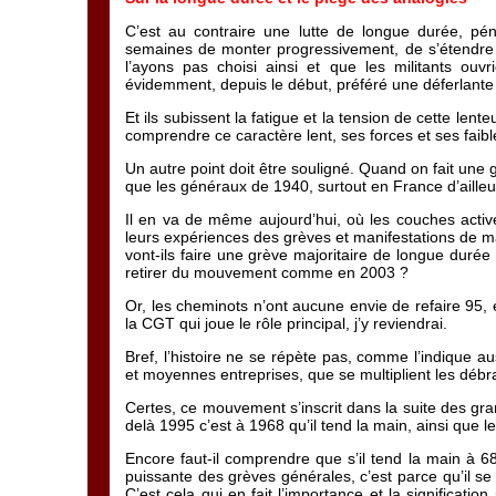
C’est au contraire une lutte de longue durée, pén
semaines de monter progressivement, de s’étendre 
l’ayons pas choisi ainsi et que les militants ouvr
évidemment, depuis le début, préféré une déferlante 
Et ils subissent la fatigue et la tension de cette lent
comprendre ce caractère lent, ses forces et ses faib
Un autre point doit être souligné. Quand on fait une 
que les généraux de 1940, surtout en France d’ailleu
Il en va de même aujourd’hui, où les couches active
leurs expériences des grèves et manifestations de m
vont-ils faire une grève majoritaire de longue dur
retirer du mouvement comme en 2003 ?
Or, les cheminots n’ont aucune envie de refaire 95, et
la CGT qui joue le rôle principal, j’y reviendrai.
Bref, l’histoire ne se répète pas, comme l’indique au
et moyennes entreprises, que se multiplient les déb
Certes, ce mouvement s’inscrit dans la suite des gr
delà 1995 c’est à 1968 qu’il tend la main, ainsi que
Encore faut-il comprendre que s’il tend la main à 6
puissante des grèves générales, c’est parce qu’il se 
C’est cela qui en fait l’importance et la significat