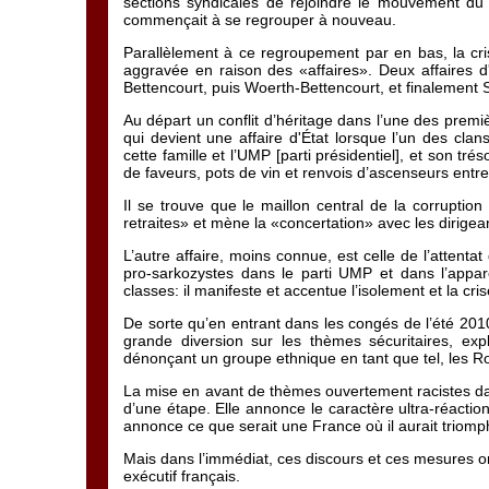
sections syndicales de rejoindre le mouvement du 
commençait à se regrouper à nouveau.
Parallèlement à ce regroupement par en bas, la cris
aggravée en raison des «affaires». Deux affaires d'
Bettencourt, puis Woerth-Bettencourt, et finalement
Au départ un conflit d’héritage dans l’une des premiè
qui devient une affaire d'État lorsque l’un des cla
cette famille et l’UMP [parti présidentiel], et son tré
de faveurs, pots de vin et renvois d’ascenseurs entre
Il se trouve que le maillon central de la corruption 
retraites» et mène la «concertation» avec les dirigea
L’autre affaire, moins connue, est celle de l’attenta
pro-sarkozystes dans le parti UMP et dans l’appare
classes: il manifeste et accentue l’isolement et la cris
De sorte qu’en entrant dans les congés de l’été 2010
grande diversion sur les thèmes sécuritaires, expl
dénonçant un groupe ethnique en tant que tel, les 
La mise en avant de thèmes ouvertement racistes da
d’une étape. Elle annonce le caractère ultra-réacti
annonce ce que serait une France où il aurait triomp
Mais dans l’immédiat, ces discours et ces mesures ont
exécutif français.