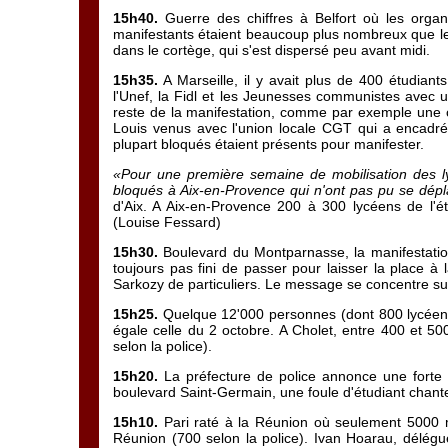
15h40.
Guerre des chiffres à Belfort où les orga
manifestants étaient beaucoup plus nombreux que le
dans le cortège, qui s'est dispersé peu avant midi.
15h35.
A Marseille, il y avait plus de 400 étudiant
l'Unef, la Fidl et les Jeunesses communistes avec u
reste de la manifestation, comme par exemple une ci
Louis venus avec l'union locale CGT qui a encadré
plupart bloqués étaient présents pour manifester.
«Pour une première semaine de mobilisation des ly
bloqués à Aix-en-Provence qui n'ont pas pu se dépl
d'Aix. A Aix-en-Provence 200 à 300 lycéens de l'é
(Louise Fessard)
15h30.
Boulevard du Montparnasse, la manifestatio
toujours pas fini de passer pour laisser la place à 
Sarkozy de particuliers. Le message se concentre su
15h25.
Quelque 12'000 personnes (dont 800 lycéens)
égale celle du 2 octobre. A Cholet, entre 400 et 5
selon la police).
15h20.
La préfecture de police annonce une forte h
boulevard Saint-Germain, une foule d'étudiant chan
15h10.
Pari raté à la Réunion où seulement 5000 ma
Réunion (700 selon la police). Ivan Hoarau, délég