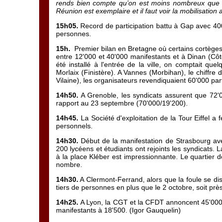
rends bien compte qu’on est moins nombreux que lor
Réunion est exemplaire et il faut voir la mobilisation
15h05.
Record de participation battu à Gap avec 4
personnes.
15h.
Premier bilan en Bretagne où certains cortèges
entre 12'000 et 40'000 manifestants et à Dinan (Côte
été installé à l'entrée de la ville, on comptait qu
Morlaix (Finistère). A Vannes (Morbihan), le chiffre 
Vilaine), les organisateurs revendiquaient 60'000 par
14h50.
A Grenoble, les syndicats assurent que 72'0
rapport au 23 septembre (70'000/19'200).
14h45.
La Société d'exploitation de la Tour Eiffel a
personnels.
14h30.
Début de la manifestation de Strasbourg a
200 lycéens et étudiants ont rejoints les syndicats. L
à la place Kléber est impressionnante. Le quartier d
nombre.
14h30.
A Clermont-Ferrand, alors que la foule se di
tiers de personnes en plus que le 2 octobre, soit pr
14h25.
A Lyon, la CGT et la CFDT annoncent 45'000 p
manifestants à 18'500. (Igor Gauquelin)