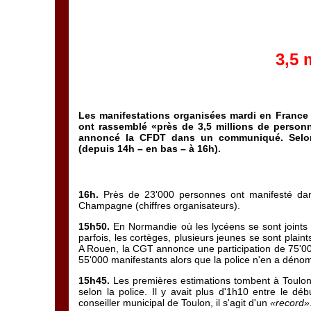
3,5 
Les manifestations organisées mardi en France co
ont rassemblé «près de 3,5 millions de person
annoncé la CFDT dans un communiqué. Sel
(depuis 14h – en bas – à 16h).
16h.
Près de 23'000 personnes ont manifesté da
Champagne (chiffres organisateurs).
15h50.
En Normandie où les lycéens se sont joint
parfois, les cortèges, plusieurs jeunes se sont plaint
A Rouen, la CGT annonce une participation de 75'00
55'000 manifestants alors que la police n'en a déno
15h45.
Les premières estimations tombent à Toulon:
selon la police. Il y avait plus d'1h10 entre le débu
conseiller municipal de Toulon, il s'agit d'un
«record»