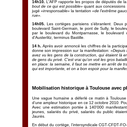
14h10.
L'AFP rapporte les propos de députés de la 
bout de ce qui est possible»
quant aux concessions sur
jugé
«irresponsable»
la tentation
«de l'extrême gauch
rue».
14h05.
Les cortèges parisiens s'ébranlent. Deux 
boulevard Saint-Germain, le pont de Sully, le boule
par le boulevard du Montparnasse, le boulevard de
d'Austerlitz, terminus Bastille.
14 h.
Après avoir annoncé les chiffres de la particip
donne son impression sur la manifestation:
«Depuis 
avez vu les gens de la construction, qui étaient là
de gens du privé. C'est vrai qu'on voit les gros batai
en place: la semaine, il faut se mettre en arrêt de tr
qui est importante, et on a bon espoir pour la mani
Mobilisation historique à Toulouse avec p
Une vague humaine a déferlé ce matin à Toulouse p
d’une ampleur historique en ce 12 octobre 2010. Pour 
Avec une estimation portée à 140'000 manifestants
jeunes, salariés du privé, salariés du public étai
Jaurès.
En début du cortège, l’intersyndicale CGT-CFDT-FO