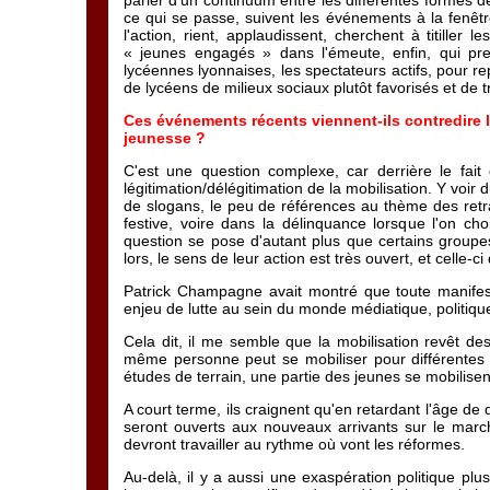
parler d'un continuum entre les différentes formes d
ce qui se passe, suivent les événements à la fenêtr
l'action, rient, applaudissent, cherchent à titiller 
« jeunes engagés » dans l'émeute, enfin, qui pre
lycéennes lyonnaises, les spectateurs actifs, pour r
de lycéens de milieux sociaux plutôt favorisés et de 
Ces événements récents viennent-ils contredire 
jeunesse ?
C'est une question complexe, car derrière le fait
légitimation/délégitimation de la mobilisation. Y voir d
de slogans, le peu de références au thème des retra
festive, voire dans la délinquance lorsque l'on cho
question se pose d'autant plus que certains groupes
lors, le sens de leur action est très ouvert, et celle-c
Patrick Champagne avait montré que toute manifesta
enjeu de lutte au sein du monde médiatique, politique 
Cela dit, il me semble que la mobilisation revêt des
même personne peut se mobiliser pour différentes r
études de terrain, une partie des jeunes se mobilisent
A court terme, ils craignent qu'en retardant l'âge de
seront ouverts aux nouveaux arrivants sur le march
devront travailler au rythme où vont les réformes.
Au-delà, il y a aussi une exaspération politique pl