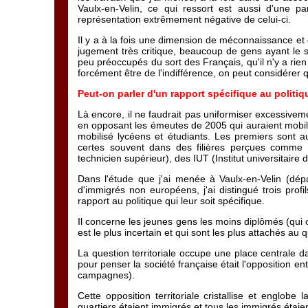
Vaulx-en-Velin, ce qui ressort est aussi d'une pa
représentation extrêmement négative de celui-ci.
Il y a à la fois une dimension de méconnaissance et d
jugement très critique, beaucoup de gens ayant le s
peu préoccupés du sort des Français, qu'il n'y a rien
forcément être de l'indifférence, on peut considérer q
Peut-on parler d'un rapport spécifique au politiq
Là encore, il ne faudrait pas uniformiser excessivem
en opposant les émeutes de 2005 qui auraient mobilis
mobilisé lycéens et étudiants. Les premiers sont au
certes souvent dans des filières perçues comme
technicien supérieur), des IUT (Institut universitaire
Dans l'étude que j'ai menée à Vaulx-en-Velin (dé
d'immigrés non européens, j'ai distingué trois prof
rapport au politique qui leur soit spécifique.
Il concerne les jeunes gens les moins diplômés (qui o
est le plus incertain et qui sont les plus attachés au 
La question territoriale occupe une place centrale dan
pour penser la société française était l'opposition ent
campagnes).
Cette opposition territoriale cristallise et englob
quartiers étaient immigrés et tous les immigrés étaie