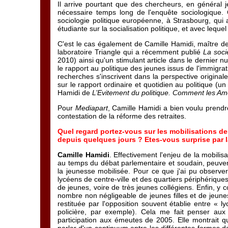
Il arrive pourtant que des chercheurs, en général 
nécessaire temps long de l'enquête sociologique
sociologie politique européenne, à Strasbourg, qui
étudiante sur la socialisation politique, et avec lequ
C'est le cas également de Camille Hamidi, maître de
laboratoire Triangle qui a récemment publié
La soci
2010) ainsi qu'un stimulant article dans le dernier 
le rapport au politique des jeunes issus de l'immigrat
recherches s'inscrivent dans la perspective original
sur le rapport ordinaire et quotidien au politique (un
Hamidi de
L’Evitement du politique. Comment les Amé
Pour
Mediapart
, Camille Hamidi a bien voulu prend
contestation de la réforme des retraites.
Quel regard portez-vous sur les mobilisations de
depuis quelques jours ? Etes-vous surprise par l
Camille Hamidi
. Effectivement l'enjeu de la mobilis
au temps du débat parlementaire et soudain, peuvent
la jeunesse mobilisée. Pour ce que j'ai pu observe
lycéens de centre-ville et des quartiers périphériques
de jeunes, voire de très jeunes collégiens. Enfin, y
nombre non négligeable de jeunes filles et de jeunes
restituée par l'opposition souvent établie entre « ly
policière, par exemple). Cela me fait penser au
participation aux émeutes de 2005. Elle montrait qu