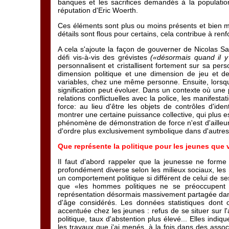
banques et les sacrifices demandés à la population
réputation d'Eric Woerth.
Ces éléments sont plus ou moins présents et bien m
détails sont flous pour certains, cela contribue à ren
A cela s'ajoute la façon de gouverner de Nicolas Sa
défi vis-à-vis des grévistes
(«désormais quand il y
personnalisent et cristallisent fortement sur sa pers
dimension politique et une dimension de jeu et de
variables, chez une même personne. Ensuite, lorsqu
signification peut évoluer. Dans un contexte où une 
relations conflictuelles avec la police, les manifes
force: au lieu d'être les objets de contrôles d'iden
montrer une certaine puissance collective, qui plus
phénomène de démonstration de force n'est d'ailleur
d'ordre plus exclusivement symbolique dans d'autres
Que représente la politique pour les jeunes que
Il faut d'abord rappeler que la jeunesse ne form
profondément diverse selon les milieux sociaux, les n
un comportement politique si différent de celui de s
que «les hommes politiques ne se préoccupent
représentation désormais massivement partagée dans 
d'âge considérés. Les données statistiques dont o
accentuée chez les jeunes : refus de se situer sur l'
politique, taux d'abstention plus élevé... Elles indi
les travaux que j'ai menés, à la fois dans des assoc