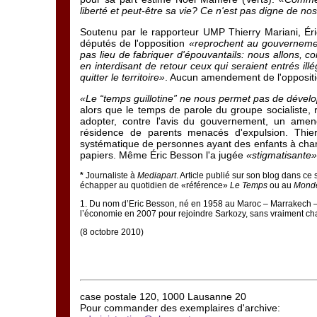
liberté et peut-être sa vie? Ce n'est pas digne de no
Soutenu par le rapporteur UMP Thierry Mariani, Éri
députés de l'opposition
«reprochent au gouvernement
pas lieu de fabriquer d'épouvantails: nous allons, c
en interdisant de retour ceux qui seraient entrés illé
quitter le territoire»
. Aucun amendement de l'oppositio
«Le “temps guillotine” ne nous permet pas de dévelop
alors que le temps de parole du groupe socialiste, ra
adopter, contre l'avis du gouvernement, un amend
résidence de parents menacés d'expulsion. Thierry
systématique de personnes ayant des enfants à ch
papiers. Même Éric Besson l'a jugée
«stigmatisante»
*
Journaliste à
Mediapart
. Article publié sur son blog dans ce 
échapper au quotidien de «référence»
Le Temps
ou au
Mond
1
. Du nom d’Eric Besson, né en 1958 au Maroc – Marrakech – 
l’économie en 2007 pour rejoindre Sarkozy, sans vraiment ch
(8 octobre 2010)
case postale 120, 1000 Lausanne 20
Pour commander des exemplaires d'archive: