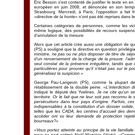
Éric Besson s'est contenté de justifier le texte en e
européen en juin 2008, et dénoncée en son temps p
Strasbourg. Mercredi, à Paris, l'opposition a fait 
«directive de la honte»
n'ont pas été reprises dans le p
Certaines catégories de personnes, comme les vict
même logique, des possibilités de recours suspens
d'annulation de la mesure.
Alors que cet article crée aussi une obligation de qu
(PS) a souligné que la directive en question privilég
ministre, ne pas ou ne plus disposer de titre de séjo
d'un renversement de la charge de la preuve: l'admi
seul constat de la présence irrégulière, tandis que 
particulières pour prouver qu'il n'était pas sur le poi
généralisez la suspicion.»
George Pau-Langevin (PS), comme la plupart des
rétablissement de la double peine.
«L'interdiction 
indiqué le député des Yvelines.
Je ne cite qu'un se
territoire. Or le fait que ne leur soit pas reconnu le
persécutions dans leur pays d'origine. Parfois, ce
indispensables à la constitution d'un dossier solide,
telles que les CADA, les centres d'accueil des dem
accéder ont vu leur demande de protection rejetée.
bourreaux?»
«Vous portez atteinte au principe de la vie familiale
pour sa part estimé Noël Mamère (Verts).
«Commen