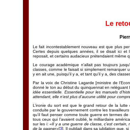
Le reto
Pier
Le fait incontestablement nouveau est que plus per
Certes depuis quelques années, il se disait ici et 
reposait, et certains audacieux prétendaient même q
Le courage académique n’allait pas toujours jusqu'à 
classes, comme le faisait si simplement remarquer un
y en ait une, puisqu'il y a, et tant qu'il y a, des classe
Par la voix de Christine Lagarde [ministre de l’Eco
donné le ton au début du quinquennat en reléguant 
idée essentielle. Essentielle pour les manuels d’hist
attendant, elle n’est plus d’aucune utilité pour compr
L’ironie du sort est que le grand retour de la lut
conduite par le gouvernement contre les travailleurs 
qu’il faut penser comme toute guerre en termes de st
tous ceux qui l’avaient oublié, le milliardaire améri
sur les i:
«Il y a une guerre de classe, c’est certain,
de la gagner»
[
3
]. Il oubliait dans sa jubilation que, 