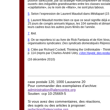
pouvoir sarkozyste, par sa stratégie «décomplexée» de restau
ouvert» des inégalités grandissantes entre les classes social
«capitalisme», ou le nom de «Marx», ne sont plus tabous.
5
. Selon l’expression de Laurent Mauduit dans
Médiapart
(15 
6
. Laurent Mauduit montre bien ce que ce seuil signifie déjà 
25 jours de congés annuels légaux, les 104 samedis et dimanches
leurs cadres tous les autres jours fériés de l’année.
7
. Ibid.
8
. On se reportera ici au livre de Rick Fantasia et de Kim Voss
organisations syndicales:
Des syndicats domestiqués Répressi
9
. Citée par Richard Cockett, Thinking the Unthinkable -
Think
p. 114 (repris par Charles-André Udry,
«Von Hayek: des postul
(16 décembre 2010)
case postale 120, 1000 Lausanne 20
Pour commander des exemplaires d'archive:
administration@alencontre.org
Soutien: ccp 10-25669-5
Si vous avez des commentaires, des réactions,
des sujets ou des articles à proposer:
redaction@alencontre.org