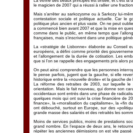
La vitrine des beaux principes est brisée, et c’est la 
le magicien de 2007 qui a réussi à rallier une fraction
Mais s’arrêter au sarkozysme ou à Sarkozy lui-même 
contestation sociale et politique actuelle. Car le 
politique plus ancien et plus vaste. On ne peut oubli
a commencé bien avant 2007 et que la mise en questi
comme dans le public, en même temps que l’allongem
françaises, mais s’inscrivent dans une politique généra
La «stratégie de Lisbonne» élaborée au Conseil eu
européens, a défini comme priorité des gouvernement
et l’allongement de la durée de cotisation. Les emba
que si l’on se rappelle des engagements pris alors pa
On peut ainsi comprendre que les personnes interrog
le pense parfois, jugent que la gauche, si elle rev
historique entre la «nouvelle droite» et la gauche de
La réforme des retraites de 2003, sur laquelle le p
orientation. Mais le fait nouveau, qui donne son ca
occidentaux sont entrés dans une phase de radicalisa
quelques mois qui ont suivi la crise financière de 20
finance», la «moralisation du capitalisme», la «fin 
ont débouché, surtout en Europe, sur des «politique
grande masse des salariés et des retraités les somm
Moins de services publics, moins de prestations soc
grand nombre. En l’espace de deux ans, le retourn
répéter les anciennes démissions on est vite passé 