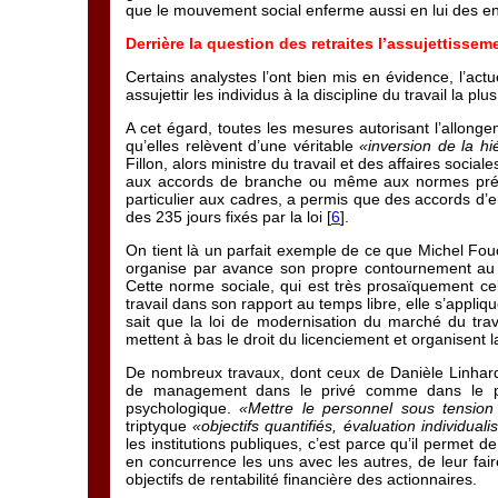
que le mouvement social enferme aussi en lui des enje
Derrière la question des retraites l’assujettisseme
Certains analystes l’ont bien mis en évidence, l’actu
assujettir les individus à la discipline du travail la plus
A cet égard, toutes les mesures autorisant l’allonge
qu’elles relèvent d’une véritable
«inversion de la h
Fillon, alors ministre du travail et des affaires socia
aux accords de branche ou même aux normes prévues 
particulier aux cadres, a permis que des accords d’en
des 235 jours fixés par la loi [
6
].
On tient là un parfait exemple de ce que Michel Foucau
organise par avance son propre contournement au n
Cette norme sociale, qui est très prosaïquement cel
travail dans son rapport au temps libre, elle s’appli
sait que la loi de modernisation du marché du tra
mettent à bas le droit du licenciement et organisent la
De nombreux travaux, dont ceux de Danièle Linhardt,
de management dans le privé comme dans le public:
psychologique.
«Mettre le personnel sous tensio
triptyque
«objectifs quantifiés, évaluation individual
les institutions publiques, c’est parce qu’il permet 
en concurrence les uns avec les autres, de leur fair
objectifs de rentabilité financière des actionnaires.