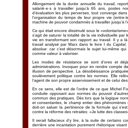
Allongement de la durée annuelle du travail, report
salarié·e·s à travailler jusqu’à 65 ans, postes n
d’évaluation les plus perverses, tout converge dans 
l’organisation du temps de leur propre vie (entre-t
machine de pouvoir condamnés à travailler jusqu’à l
Ce qui était encore dissimulé sous le «volontarisme»
s’agit de saturer la totalité de la vie individuelle par
vie en transformant son rapport au travail. Il y a 
travail analysé par Marx dans le livre I du
Capital
,
absolue: car c’est désormais le sujet lui-même qui 
comme valeur à valoriser.
Les modes de résistance se sont d’ores et déjà
administrations. Invoquer pour en rendre compte de
illusion de perspective. La désobéissance pratiquée
soulèvement politique contre les normes. Elle relèv
l’agent de son propre asservissement et de celui des
En ce sens, elle est de l’ordre de ce que Michel Fo
conduite opposant aux normes du pouvoir d’autre
commun des pratiques. Dès lors que la logique norma
et consentantes, le champ entier des phénomènes subj
doit-on saluer la pertinence de la formule qui s’
contre la réforme des retraites: «Je lutte des classes
Il serait fallacieux d’y lire, à la suite de certai
derrière une incantation purement rhétorique visant 