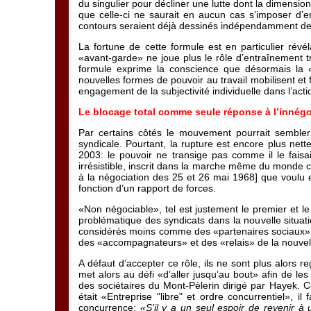
du singulier pour décliner une lutte dont la dimension
que celle-ci ne saurait en aucun cas s’imposer d’
contours seraient déjà dessinés indépendamment de s
La fortune de cette formule est en particulier révé
«avant-garde» ne joue plus le rôle d’entraînement t
formule exprime la conscience que désormais la «
nouvelles formes de pouvoir au travail mobilisent et f
engagement de la subjectivité individuelle dans l’ac
Le blocage total comme seule réponse à l’innég
Par certains côtés le mouvement pourrait sembler
syndicale. Pourtant, la rupture est encore plus ne
2003: le pouvoir ne transige pas comme il le faisai
irrésistible, inscrit dans la marche même du monde co
à la négociation des 25 et 26 mai 1968] que voulu e
fonction d’un rapport de forces.
«Non négociable», tel est justement le premier et le
problématique des syndicats dans la nouvelle situatio
considérés moins comme des «partenaires sociaux» 
des «accompagnateurs» et des «relais» de la nouvelle
A défaut d’accepter ce rôle, ils ne sont plus alors
met alors au défi «d’aller jusqu’au bout» afin de les a
des sociétaires du Mont-Pèlerin dirigé par Hayek. C
était «Entreprise "libre" et ordre concurrentiel», il
concurrence:
«S'il y a un seul espoir de revenir à