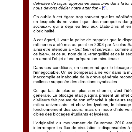
délimitée de façon appropriée aussi bien dans la loi
nous devons dédier notre attention»
[
9
].
On oublie à cet égard trop souvent que les néolibér
en lesquels ils ne voient que des monopoles dan
sociaux»
, qui a déjà eu lieu aux Etats-Unis et en
d’originalité.
A cet égard, il vaut la peine de rappeler que le dis
raffineries a été mis au point en 2003 par Nicolas Sar
ainsi être étendue à
«tout bien et service»,
comme 
ce bien»
, et ce au nom de la «tranquillité et de la séc
en amont l’objet d’une préparation minutieuse.
Dans ces conditions, on comprend que le blocage 
l’innégociable. On se tromperait à ne voir dans la m
inaccomplie et inaboutie de la grève générale recond
mollesse supposée des directions syndicales.
Ce qui fait de plus en plus son chemin, c’est l’i
générale. Le blocage était jusqu’à présent un effet de
d’ailleurs fait preuve de son efficacité à plusieurs r
milieu universitaire et chez les lycéens, le bloc
fonctionnement des cours, mais un mode d’interventi
cibles des blocages étudiants et lycéens.
L’originalité du mouvement de l’automne 2010 est
interrompre les flux de circulation indispensables 