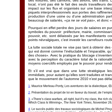
des voitures, des camions, des avions, des trains.
local, n’ont pas été le fait des seuls travailleurs
impact sur les flux et organisés sur une base inter
piquets interprofessionnels aux portes des raffineries
production d’une usine ou d’une administration pa
beaucoup de salariés
, «ça ne se voit pas»
, et donc
«
Pourquoi en effet perdre des jours de salaires en pur
symboles du pouvoir: préfecture, mairie, commissa
pouvoir, etc. sont délaissés par les manifestants com
points névralgiques, c’est investir les carrefours routi
La lutte sociale totale ne vise pas tant à obtenir de
qui est donné comme l’inéluctable et l’imparable, q
des choses». Avec la pratique du blocage s’invente
avec la perception du caractère total de la ration
moyens coercitifs employés par le pouvoir pour rendre
Et s’il est vrai que dans une lutte stratégique le
immédiats, pour autant qu’elles sont traduites et tra
que le mouvement de l’automne 2010 n’est pas défa
1
. Maurice Merleau-Ponty, Les aventures de la dialectique, Œ
2
. Présentation du projet de loi en faveur du travail, de l’emp
3
. «There’s class warfare, all right, but it’s my class, the ri
Which Class Is Winning»,
The New York Times
, November 26,
4
. Le succès public des travaux sociologiques de Michel Pinç