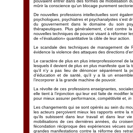
pouvaient entrer dans des formes de mobilisation dura
mûrir la conscience qu’un blocage purement sectoriel
De nouvelles professions intellectuelles sont éga
psychologues, psychiatres et psychanalystes s’est dres
du gouvernement dans le domaine du soin psychi
thérapeutiques. Plus généralement, c’est contre la
nouvelles techniques de pouvoir visant à réformer les
de «l’évaluation» quantitative la cible de leur action.
Le scandale des techniques de management de Fra
évidence la violence des attaques des directions d’ent
Le caractère de plus en plus interprofessionnel de la
lesquels il devient de plus en plus manifeste que la 
qu’il n’y a pas lieu de dénoncer séparément la poli
d’éducation et de santé, qu’il y a là un ensemble 
l’incorporer à la grande machine de pouvoir.
La révolte de ces professions enseignantes, sociale
elle tient à l’injonction qui leur est faite de modifi
pour mieux assurer performance, compétitivité et,
in 
Les changements qui se sont opérés au sein du mouv
les acteurs perçoivent mieux les rapports entre la 
qu’ils subissent dans leur travail et dans leur vie
mobilisations de ces dernières années, du croisem
fécondation réciproque des expériences vécues sur l
grandes manifestations contre la réforme des retrai