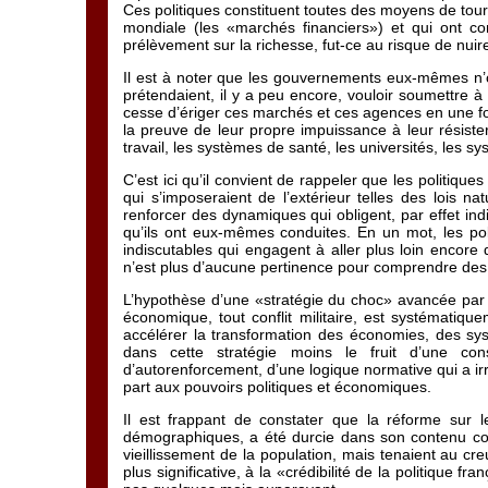
Ces politiques constituent toutes des moyens de tourne
mondiale (les «marchés financiers») et qui ont co
prélèvement sur la richesse, fut-ce au risque de nuir
Il est à noter que les gouvernements eux-mêmes n’
prétendaient, il y a peu encore, vouloir soumettre à 
cesse d’ériger ces marchés et ces agences en une for
la preuve de leur propre impuissance à leur résiste
travail, les systèmes de santé, les universités, les sy
C’est ici qu’il convient de rappeler que les politiqu
qui s’imposeraient de l’extérieur telles des lois na
renforcer des dynamiques qui obligent, par effet in
qu’ils ont eux-mêmes conduites. En un mot, les poli
indiscutables qui engagent à aller plus loin encore 
n’est plus d’aucune pertinence pour comprendre des 
L’hypothèse d’une «stratégie du choc» avancée par N
économique, tout conflit militaire, est systématiq
accélérer la transformation des économies, des syst
dans cette stratégie moins le fruit d’une con
d’autorenforcement, d’une logique normative qui a ir
part aux pouvoirs politiques et économiques.
Il est frappant de constater que la réforme sur 
démographiques, a été durcie dans son contenu com
vieillissement de la population, mais tenaient au c
plus significative, à la «crédibilité de la politique