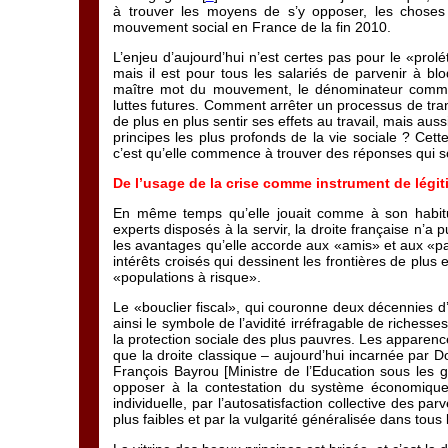
à trouver les moyens de s’y opposer, les choses 
mouvement social en France de la fin 2010.
L’enjeu d’aujourd’hui n’est certes pas pour le «prol
mais il est pour tous les salariés de parvenir à bl
maître mot du mouvement, le dénominateur commun 
luttes futures. Comment arrêter un processus de tran
de plus en plus sentir ses effets au travail, mais auss
principes les plus profonds de la vie sociale ? Cet
c’est qu’elle commence à trouver des réponses qui s
De l’usage de la crise comme instrument de légit
En même temps qu’elle jouait comme à son habitu
experts disposés à la servir, la droite française n
les avantages qu’elle accorde aux «amis» et aux «pare
intérêts croisés qui dessinent les frontières de plus e
«populations à risque».
Le «bouclier fiscal», qui couronne deux décennies d
ainsi le symbole de l’avidité irréfragable de richesses 
la protection sociale des plus pauvres. Les apparence
que la droite classique – aujourd’hui incarnée par D
François Bayrou [Ministre de l’Education sous les
opposer à la contestation du système économique e
individuelle, par l’autosatisfaction collective des par
plus faibles et par la vulgarité généralisée dans tous