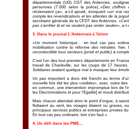
départementale (UD) CGT des Ardennes, soulignant 
personnes (7.000 selon la police),:«
Des chiffres 
réclamaient ça
», a-t-il ajouté, évoquant «
un
vrai ra
compte les revendications et les attentes de la
popul
secrétaire générale de la CFDT des Ardennes. «
Cer
pas s'arrêter là et
ne veulent
pas rester seules
», a-t-
3. Dans le journal
L’Ardennais-L’Union
«Un moment historique… en tout cas peu ordinair
mobilisation contre la réforme des retraites: hier,
reconductible tous secteurs (privé et public) à comp
C'est l'un des tout premiers départements en France 
travail de Charleville, sur les coups de 17 heure
Solidaires avaient quelque mal à masquer leur émoti
Un pas important a donc été franchi au terme d'u
nouvelle fois été les plus «visibles», avec, outre de
en commun, une intervention impromptue lors de l'in
les Discriminations et pour l'Egalité] et moult distribut
Mais chacun attendait donc le point d'orgue, à savoi
flottaient au vent, les visages étaient ou graves, 
principaux services publics et entreprises privées 
En tout cas peu ordinaire, loin s'en faut.»
4. Un défi dans les PME…