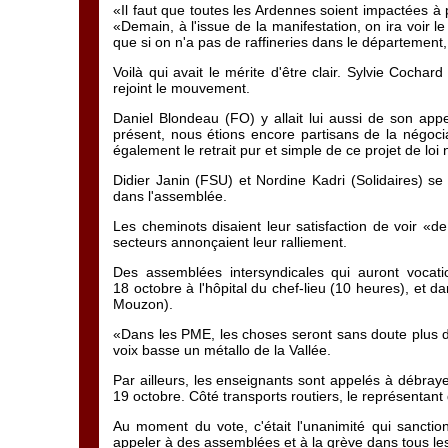
«Il faut que toutes les Ardennes soient impactées à 
«Demain, à l'issue de la manifestation, on ira voir l
que si on n'a pas de raffineries dans le départemen
Voilà qui avait le mérite d'être clair. Sylvie Cocha
rejoint le mouvement.
Daniel Blondeau (FO) y allait lui aussi de son ap
présent, nous étions encore partisans de la négoc
également le retrait pur et simple de ce projet de loi 
Didier Janin (FSU) et Nordine Kadri (Solidaires) se 
dans l'assemblée.
Les cheminots disaient leur satisfaction de voir «d
secteurs annonçaient leur ralliement.
Des assemblées intersyndicales qui auront vocati
18 octobre à l'hôpital du chef-lieu (10 heures), et 
Mouzon).
«Dans les PME, les choses seront sans doute plus diff
voix basse un métallo de la Vallée.
Par ailleurs, les enseignants sont appelés à débraye
19 octobre. Côté transports routiers, le représentant
Au moment du vote, c'était l'unanimité qui sanction
appeler à des assemblées et à la grève dans tous les