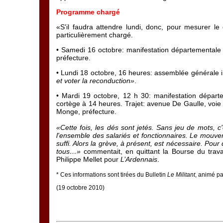
Programme chargé
«S'il faudra attendre lundi, donc, pour mesurer l
particulièrement chargé.
• Samedi 16 octobre: manifestation départementale à
préfecture.
• Lundi 18 octobre, 16 heures: assemblée générale in
et voter la reconduction»
.
• Mardi 19 octobre, 12 h 30: manifestation départ
cortège à 14 heures. Trajet: avenue De Gaulle, voie 
Monge, préfecture.
«Cette fois, les dés sont jetés. Sans jeu de mots, c
l'ensemble des salariés et fonctionnaires. Le mouve
suffi. Alors la grève, à présent, est nécessaire. Pour 
tous…»
commentait, en quittant la Bourse du travai
Philippe Mellet pour
L’Ardennais
.
*
Ces informations sont tirées du Bulletin
Le Militant
, animé pa
(19 octobre 2010)