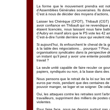
La forme que le mouvement prendra est notre
d’Assemblées Générales souveraines. Ils doiven
C’est à nous de décider des moyens d’actions,
Laisser les Chérèque (CFDT), Thibault (CGT) e
avoir confiance en Thibault qui ne revendique 
étaient licenciés, nous laissant nous faire ba
d’Aubry en manif alors que le PS vote les 42 an
C’est-à-dire l’unité derrière ceux qui veulent né
Si aujourd’hui, ils enfourchent le cheval de la
à la table des négociations… pourquoi ? Pour, 
organisations syndicales dans la perspective d
un instant qu’il peut y avoir une entente possi
travail ?
La seule unité capable de faire reculer ce gouv
papiers, syndiqués ou non, à la base dans de
Nous pensons que le retrait de la loi sur les re
euros par mois, pendant que des centaines de mil
pouvoir manger, se loger et se soigner. De cel
Oui, les attaques contre les retraites sont l’arb
travailleurs, suppriment des milliers de postes
violentes.
Pour faire face, nous ne devons surtout pas a