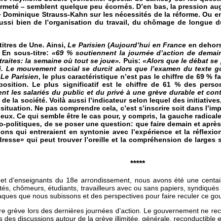
ermeté – semblent quelque peu écornés. D’en bas, la pression au
» Dominique Strauss-Kahn sur les nécessités de la réforme. Ou en
 aussi bien de l’organisation du travail, du chômage de longue 
titres de Une. Ainsi,
Le
Parisien
(
Aujourd’hui en France
en dehors 
.
En sous-titre:
«69 % soutiennent la journée d’action de demai
traites: la semaine où tout se joue».
Puis:
«Alors que le débat se
i. Le mouvement social se durcit alors que l’examen du texte 
r
Le Parisien
, le plus caractéristique n’est pas le chiffre de 69 % 
osition. Le plus significatif est le chiffre de 61 % des pers
t les salariés du public et du privé à une grève durable et cont
de la société. Voilà aussi l’indicateur selon lequel des initiati
a situation. Ne pas comprendre cela, c’est s’inscrire soit dans l’i
ux. Ce qui semble être le cas pour, y compris, la gauche radicale. 
io-politiques, de se poser une question: que faire demain et aprè
ons qui entreraient en syntonie avec l’expérience et la réflexion
esse» qui peut trouver l’oreille et la compréhension de larges se
*****
st et d’enseignants du 18e arrondissement, nous avons été une centai
aités, chômeurs, étudiants, travailleurs avec ou sans papiers, syndiqué
ttaques que nous subissons et des perspectives pour faire reculer ce g
aire grève lors des dernières journées d’action. Le gouvernement ne 
ers des discussions autour de la grève illimitée, générale, reconductibl