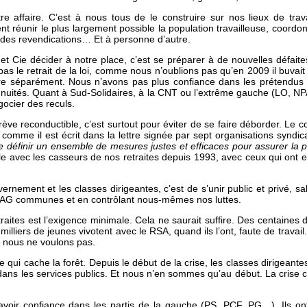
 affaire. C’est à nous tous de le construire sur nos lieux de trav
t réunir le plus largement possible la population travailleuse, coordo
 des revendications… Et à personne d’autre.
t Cie décider à notre place, c’est se préparer à de nouvelles défait
pas le retrait de la loi, comme nous n’oublions pas qu’en 2009 il buva
ttre séparément. Nous n’avons pas plus confiance dans les prétendus «
nuités. Quant à Sud-Solidaires, à la CNT ou l’extrême gauche (LO, NPA),
gocier des reculs.
 grève reconductible, c’est surtout pour éviter de se faire déborder. Le
comme il est écrit dans la lettre signée par sept organisations syndi
e définir un ensemble de mesures justes et efficaces pour assurer la p
ble avec les casseurs de nos retraites depuis 1993, avec ceux qui ont 
ernement et les classes dirigeantes, c’est de s’unir public et privé, sa
s AG communes et en contrôlant nous-mêmes nos luttes.
traites est l’exigence minimale. Cela ne saurait suffire. Des centaines 
liers de jeunes vivotent avec le RSA, quand ils l’ont, faute de travail.
a nous ne voulons pas.
re qui cache la forêt. Depuis le début de la crise, les classes dirigeantes
 dans les services publics. Et nous n’en sommes qu’au début. La crise 
voir confiance dans les partis de la gauche (PS, PCF, PG…). Ils ont