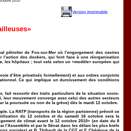
 octobre 2010
Version imprimable
ailleuses»
inal pétrolier de Fos-sur-Mer où l’engorgement des navires
 l’action des dockers, qui font face à une réorganisation
te, les hôpitaux ; tout cela selon un «modèle» européen qui
oie d’être privatisés formellement) et aux ordres conjoints
érationnel. Ce qui implique un durcissement des conditions
it ressortir des traits particuliers de la situation socio-
nsi, leur mouvement converge avec celui des autres secteurs
r la poursuite ou non de la grève) dès le mardi 12 octobre.
mple. La RATP (transports de la région parisienne) prévoit ce
obilisation du 12 octobre et du samedi 16 octobre sera la
angement de climat avant le 12 octobre 2010» (en date du 8
ar l’Assemblée et par le Sénat dans les délais les plus brefs
ns sociales) et B. Thibault de la CGT et F. Chérèque de la