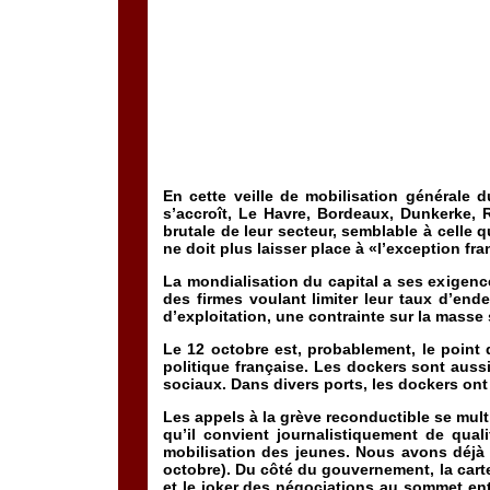
En cette veille de mobilisation générale d
s’accroît, Le Havre, Bordeaux, Dunkerke, 
brutale de leur secteur, semblable à celle
ne doit plus laisser place à «l’exception fra
La mondialisation du capital a ses exigence
des firmes voulant limiter leur taux d’end
d’exploitation, une contrainte sur la masse s
Le 12 octobre est, probablement, le point d
politique française. Les dockers sont auss
sociaux. Dans divers ports, les dockers ont
Les appels à la grève reconductible se multi
qu’il convient journalistiquement de qual
mobilisation des jeunes. Nous avons déjà 
octobre). Du côté du gouvernement, la carte 
et le joker des négociations au sommet ent