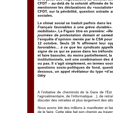
CFDT – au-delà de la volonté affirmée de f
mentionner les déclarations du «socialiste
CFDT, sur la pénibilité, question extraite
sociales.
Le climat social se traduit parfois dans les 
Français favorables à une grève durable»
mobilisés»
. Le Figaro titre en première:
«Re
journées de protestation demain et samed
l’enquête d’opinion menée par le CSA pou
12 octobre. Seuls 16 % affirment leur opp
favorables… à ce que les syndicats appellen
signe de ce qui se passe dans les tréfonds 
et faire basculer, du moins partiellement, l
institutionnels, soit une combinaison des de
ou pas. Il s’agit simplement, en termes soc
questions socio-politiques de fond, questi
dessous, un appel révélateur du type «d’adr
Udry
A l’initiative de cheminots de la Gare de l’E
l’agroalimentaire, de l’informatique…), de retr
discuter des retraites et plus largement des a
Nous avons été des millions à manifester et f
de le faire. Cette idée fait son chemin au trav