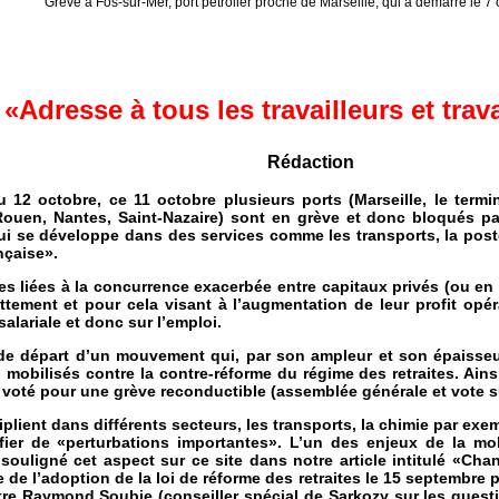
Grève à Fos-sur-Mer, port pétrolier proche de Marseille, qui a démarré le 7
«Adresse à tous les travailleurs et trav
Rédaction
u 12 octobre, ce 11 octobre plusieurs ports (Marseille, le term
Rouen, Nantes, Saint-Nazaire) sont en grève et donc bloqués par
 qui se développe dans des services comme les transports, la pos
nçaise».
s liées à la concurrence exacerbée entre capitaux privés (ou en v
ettement et pour cela visant à l’augmentation de leur profit op
alariale et donc sur l’emploi.
e départ d’un mouvement qui, par son ampleur et son épaisseur, fa
i mobilisés contre la contre-réforme du régime des retraites. Ai
 voté pour une grève reconductible (assemblée générale et vote su
plient dans différents secteurs, les transports, la chimie par exe
ifier de «perturbations importantes». L’un des enjeux de la m
souligné cet aspect sur ce site dans notre article intitulé «Ch
de l’adoption de la loi de réforme des retraites le 15 septembre p
re Raymond Soubie (conseiller spécial de Sarkozy sur les questio