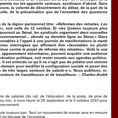
gmente sur les appareils centraux, syndicaux d’abord. Sans
core, la volonté de décentrement du débat, de la part de la
durée, de la précarisation que de l’ensemble des questions
de la région parisienne) titre:
«Réformes des retraites. Les
n»,
soit celle du 12 octobre. Et
«les lycéens toujours plus
 poursuit au Sénat, les syndicats organisent deux nouvelles
gouvernemental… aborde sa dernière ligne au Sénat.»
Dans
favorables à l’appel à une journée de manifestations le mardi
onnes interrogées qui affirment être
«favorables ou plutôt
inue contre le projet de réforme des retraites»
. Voilà le vrai
ves, apparemment minoritaires, peuvent acquérir une audience
mprécation politique, soit rester soumis aux agendas politico-
Il est entendu ici qu’il ne s’agit pas de prédire une victoire
s-demain pour modifier la configuration sociale et poser des
 de très larges secteurs de salarié·e·s. Nous publions, ci-
cteurs de travailleuses et de travailleurs. –
Charles-André
ne de salariés (du rail, de l’éducation, de la poste, de pme de
s ou non, à nous réunir le 28 septembre et le 5 octobre 2010 pour
ouvernement.
recule toujours pas. Seul un mouvement de masse sera en mesure
e et du blocage de l’économie…