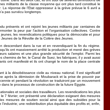
 l'usine. Dans les deux cas, ils ont subi de sévères diminutions de
unes militants de la classe moyenne qui ont plus tard constitué le
r. La réponse de l'Etat oppresseur à la grève prévue le 6 avril a
e n'a pas survécu longtemps.
u présents et ont rejoint les jeunes militants par centaines de
nter la peur par l'action et l'organisation collectives. Contre
ts jeunes, les revendications politiques pour la démocratie et pour
s Jeunes de la Révolte de la Colère des Jeunes.
 en descendant dans la rue et en revendiquant la fin du régime.
 lorsqu'ils ont massivement arrêté la production et mené des grèves
eurs salaires et une plus grande sécurité de l'emploi. Parmi les
les chemins de fer, le Canal de Suez, les fabriques; il y avait aussi
bitants ont manifesté et ils ont changé le nom de la place centrale
à la désobéissance civile au niveau national. Il est significatif
ême après la démission de Moubarack et la prise de pouvoir par
décennie et pendant la révolution se traduiront par un mouvement
e dans le processus de construction de la future Egypte.
tionales et sociales des travailleurs. Les revendications les plus
 le 7 février, ont présenté une déclaration exigeant des mesures
des mesures de soutien social ainsi que des subsides pour la
'industrie; une redistribution plus équitable des profits et, enfin,