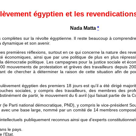
lèvement égyptien et les revendications
Nada Matta
*
lus complètes sur la révolte égyptienne. Il reste beaucoup à comprendre
a dynamique et son avenir.
es premières réflexions, surtout en ce qui concerne la nature des reven
ité économiques, ainsi que par une politique de plus en plus répressiv
 la démocratie politique. Les campagnes pour la justice sociale et éco
0 mouvements de protestation et grèves des travailleurs depuis 200
nt de chercher à déterminer la raison de cette situation afin de po
oulèvement égyptien des premiers 18 jours est qu'il a été dirigé majori
couches sociales, y compris des travailleurs, des membres des prof
stinément de partir, le mouvement du 6 avril (qui faisait partie de la C
oir (le Parti national démocratique, PND), y compris le vice-président So
on avec une base large, nommé par un comité de 14 membres composé 
intellectuels publiquement reconnus ainsi que d’experts constitutionnels
ans le pays.
 l'Etat.