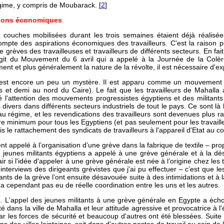
gime, y compris de Moubarack. [
2
]
ations économiques
s couches mobilisées durant les trois semaines étaient déjà réalisées
ompte des aspirations économiques des travailleurs. C'est la raison po
grèves des travailleuses et travailleurs de différents secteurs. En fait
agit du Mouvement du 6 avril qui a appelé à la Journée de la Colè
t et plus généralement la nature de la révolte, il est nécessaire d'exp
est encore un peu un mystère. Il est apparu comme un mouvement de s
res et demi au nord du Caire). Le fait que les travailleurs de Mahal
ré l'attention des mouvements progressistes égyptiens et des militan
vers dans différents secteurs industriels de tout le pays. Ce sont là les
u régime, et les revendications des travailleurs sont devenues plus r
laire minimum pour tous les Egyptiens (et pas seulement pour les travail
is le rattachement des syndicats de travailleurs à l'appareil d'Etat au 
ent appelé à l’organisation d’une grève dans la fabrique de textile – prop
jeunes militants égyptiens a appelé à une grève générale et à la déso
lair si l'idée d'appeler à une grève générale est née à l’origine chez les 
nterviews des dirigeants grévistes que j'ai pu effectuer – c’est que le
eants de la grève l’ont ensuite désavouée suite à des intimidations et à
'y a cependant pas eu de réelle coordination entre les uns et les autres.
ieu. L'appel des jeunes militants à une grève générale en Egypte a éc
 dans la ville de Mahalla et leur attitude agressive et provocatrice à l
r les forces de sécurité et beaucoup d'autres ont été blessées. Suite 