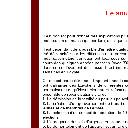
Le sou
Il est trop tôt pour donner des explications p
mobilisation de masse qui perdure, ainsi que s
Il est cependant déjà possible d'émettre quelqu
été déclenchée par les difficultés et la précar
mobilisation étaient uniquement focalisées sur
cours des quelques années passées (avec 3'00
dans ce soulèvement de masse. Il est importa
semaines en Egypte.
Ce qui est particulièrement frappant dans le s
ont galvanisé des Egyptiens de différentes 
poursuivaient et qu’Hosni Moubarack refusait ob
ensemble de revendications claires:
1
. La démission de la totalité du parti au pouv
2.
La création d'un gouvernement de transiti
jeunes et de membres de l'Armée.
3.
La sélection d'un conseil de fondation de 40 
élections.
4.
L'abrogation des lois d'urgence en vigueur d
5.
Le démantèlement de l'appareil sécuritaire de