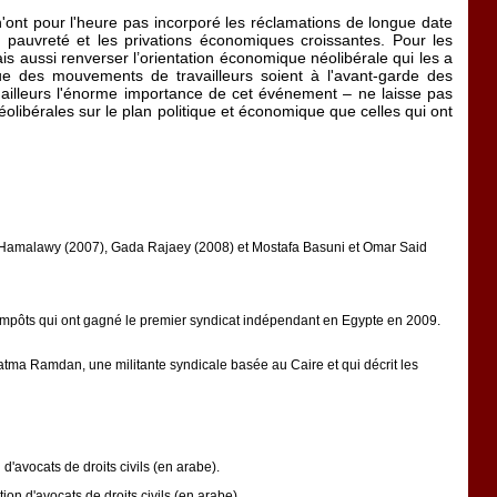
'ont pour l'heure pas incorporé les réclamations de longue date
 pauvreté et les privations économiques croissantes. Pour les
is aussi renverser l’orientation économique néolibérale qui les a
ue des mouvements de travailleurs soient à l'avant-garde des
r ailleurs l'énorme importance de cet événement – ne laisse pas
éolibérales sur le plan politique et économique que celles qui ont
el-Hamalawy (2007), Gada Rajaey (2008) et Mostafa Basuni et Omar Said
d'impôts qui ont gagné le premier syndicat indépendant en Egypte en 2009.
atma Ramdan, une militante syndicale basée au Caire et qui décrit les
'avocats de droits civils (en arabe).
n d'avocats de droits civils (en arabe).