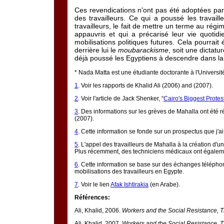
Ces revendications n'ont pas été adoptées par 
des travailleurs. Ce qui a poussé les travai
travailleurs, le fait de mettre un terme au rég
appauvris et qui a précarisé leur vie quoti
mobilisations politiques futures. Cela pourra
derrière lui le
moubarackisme
, soit une dictat
déjà poussé les Egyptiens à descendre dans la
*
Nada Matta est une étudiante doctorante à l'Universi
1
. Voir les rapports de Khalid Ali (2006) and (2007).
2
. Voir l'article de Jack Shenker, “
Cairo's Biggest Prot
3
. Des informations sur les grèves de Mahalla ont été
(2007).
4
. Cette information se fonde sur un prospectus que j'ai t
5
. L'appel des travailleurs de Mahalla à la création d
Plus récemment, des techniciens médicaux ont égaleme
6
. Cette information se base sur des échanges téléphon
mobilisations des travailleurs en Egypte.
7
. Voir le lien
Afak Ishtirakia
(en Arabe).
Références:
Ali, Khalid, 2006.
Workers and the Social Resistance, Th
Ali, Khalid, 2007.
Workers and the Social Resistance, 