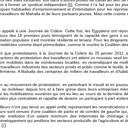
ns des villes lointaines, soit dans d'autres postes de travail au sein de
ssi à former un syndicat indépendant [
5
]. Comme il l'a fait pour les je
niques habituelles d'emprisonnement et d'intimidation pour les réprime
 travailleurs de Mahalla et de leurs partisans jeunes. Mais cette craint
 appelé à une Journée de Colère. Cette fois, les Egyptiens ont répond
ours des 18 premiers jours témoignent de la capacité des gens à surmo
ganisation populaire s'est montrée résiliente et tenace. Pour les dirigean
considérées comme étant primordiales, comme le montre la Coalition de
ant que protestataires à la Journée de la Colère du 25 janvier 2011,
es actions de protestation des travailleurs ont atteint un nouveau seuil
e sont mobilisés dans de nombreuses localités, en revendiquant de meill
s travailleurs industriels des secteurs privés et public comme le textile, 
infirmières. A Mahalla des centaines de milliers de travailleurs et d'ha
 au mouvement de protestation, en perturbant le travail et en poussant 
 se mobiliser depuis lors et à faire grève dans leurs entreprises m
si les mobilisations ouvrières qui ont eu lieu au cours de la dernière 
ière plus centralisée et capable de devenir un participant à part entièr
leurs n'ont pas lancé un appel unifié représentant les revendications na
urs sont venues d'une coalition de partis et de comités de gauche qui,
ple: institution d'un salaire minimum; des indemnités de chômage: 
éveloppement qui améliore les secteurs productifs de l'agriculture et de l
 [
7
].