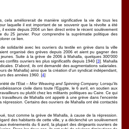
, cela améliorerait de manière significative la vie de tous les
ur laquelle il est important de se souvenir que la révolte a été
, il existe depuis 2004 un lien direct entre le récent soulèvement
re du 25 janvier. Pour comprendre la suprématie politique des
lorer ce lien.
olidarité avec les ouvriers du textile en grève dans la ville
la aient organisé des grèves depuis 2006 et aient pu gagner des
ts jeunes. Suite à la grève de 2006 à Mahalla, quelques 300'000
 conflits ouvriers les plus significatifs depuis 1940 [
3
]. Mahalla
adicales. D'abord, ils ont demandé des augmentations salariales.
leurs de Mahalla) ainsi que la création d'un syndicat indépendant,
cours des années 1960. [
4
]
riété de l'Etat –
Misr Weaving and Spinning Company.
Lorsqu'ils
béissance civile dans toute l'Egypte, le 6 avril, en soutien aux
travailleurs ou plutôt chez les militants politiques au Caire. Ce qui
s travailleurs de Mahalla ont appelé à une grève dans l'enceinte
 la répression. Certains des ouvriers de Mahalla ont été contactés
houé, tout comme la grève de Mahalla, à cause de la répression.
'égard des habitants de cette ville, y a déclenché un soulèvement
aux événements du 6 avril, la plupart des dirigeants ouvriers de