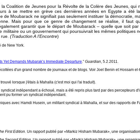
la Coalition de Jeunes pour la Révolte de la Colère des Jeunes, qui n
lleurs à se mettre en grève ces dernières années en Egypte a été la
ime de Moubarack ne signifiait pas seulement instituer la démocratie, ma
dienne. Mais pour que ce genre de changement se réalise, il faut q
it également garantir que le départ de Moubarack – quelle que soit pa
ure militaire ou un gouvernement qui poursuivrait les mêmes politiques n
 rue.
(Traduction A l’Encontre
)
té de New York.
ests Yet Demands Mubarak’s Immediate Departure
.”
Guardian
, 5.2.2011.
 récoltées d'un grand nombre de journaux et de blogs. Voir Joel Benin et Hossam 
rouvé lorsque j'étais à Mahalla (c'est moi qui l'ai traduit).
'un syndicat indépendant a échoué, mais a été repris plus tard par des percepteurs 
nt pu former un syndicat indépendant.
iques avec Hamdi Husein, un militant syndical à Mahalla, et sur des rapports de F
e First Edition
. Un rapport publié par «Markiz Hisham Mubarak», une organisation d
The Second Edition
. Un rapport publié par «Markiz Hisham Mubarak», une organisatio