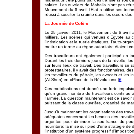
Mahalla ont été punis par des transferts soit da
salaire. Les ouvriers de Mahalla n'ont pas réu
Mouvement du 6 avril, l'Etat a utilisé ses tech
réussi à susciter la crainte dans les cœurs des
La Journée de Colère
Le 25 janvier 2011, le Mouvement du 6 avril a
milliers. Les scènes qui venues d’Egypte au c
l'intimidation et la tuerie étatiques, l'auto-or
mettre un terme au règne autoritaire étaient 
Des travailleurs ont également participé en t
Durant les trois derniers jours de la révolte, l
sur leurs lieux de travail. Des travailleurs s
protestataires, il y avait des fonctionnaires, de
les travailleurs du pétrole, les avocats et les 
(Al-Shon) en «Place de la Révolution» [
6
].
Ces mobilisations ont donné une forte impulsion
qu'un grand nombre de travailleurs continue à
l'armée. La question maintenant est de savoir 
puissant de la classe ouvrière, organisé de man
Jusqu'à maintenant les organisations des travail
adéquates concernant les besoins des travaille
urgentes pour diminuer la souffrance du peu
nourriture; la mise sur pied d'une stratégie de d
l'institution d'un système progressif d'imposition