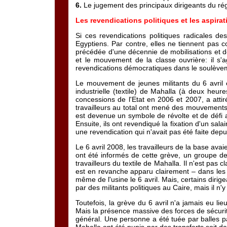
6.
Le jugement des principaux dirigeants du ré
Les revendications politiques et les aspir
Si ces revendications politiques radicales de
Egyptiens. Par contre, elles ne tiennent pas c
précédée d'une décennie de mobilisations et de 
et le mouvement de la classe ouvrière: il s'
revendications démocratiques dans le soulèvemen
Le mouvement de jeunes militants du 6 avril 
industrielle (textile) de Mahalla (à deux heu
concessions de l'Etat en 2006 et 2007, a atti
travailleurs au total ont mené des mouvements di
est devenue un symbole de révolte et de défi a
Ensuite, ils ont revendiqué la fixation d'un sa
une revendication qui n'avait pas été faite depu
Le 6 avril 2008, les travailleurs de la base avai
ont été informés de cette grève, un groupe de 
travailleurs du textile de Mahalla. Il n'est pas c
est en revanche apparu clairement – dans les i
même de l'usine le 6 avril. Mais, certains dirig
par des militants politiques au Caire, mais il n
Toutefois, la grève du 6 avril n'a jamais eu l
Mais la présence massive des forces de sécurité
général. Une personne a été tuée par balles pa