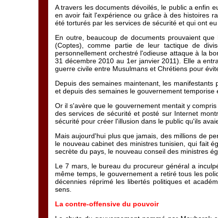
A travers les documents dévoilés, le public a enfin eu
en avoir fait l'expérience ou grâce à des histoires r
été torturés par les services de sécurité et qui ont 
En outre, beaucoup de documents prouvaient que le
(Coptes), comme partie de leur tactique de divis
personnellement orchestré l'odieuse attaque à la bom
31 décembre 2010 au 1er janvier 2011). Elle a entraî
guerre civile entre Musulmans et Chrétiens pour évit
Depuis des semaines maintenant, les manifestants p
et depuis des semaines le gouvernement temporise e
Or il s'avère que le gouvernement mentait y compris
des services de sécurité et posté sur Internet mon
sécurité pour créer l'illusion dans le public qu'ils ava
Mais aujourd'hui plus que jamais, des millions de 
le nouveau cabinet des ministres tunisien, qui fait é
secrète du pays, le nouveau conseil des ministres é
Le 7 mars, le bureau du procureur général a inculpé
même temps, le gouvernement a retiré tous les polici
décennies réprimé les libertés politiques et académ
sens.
La contre-offensive du pouvoir