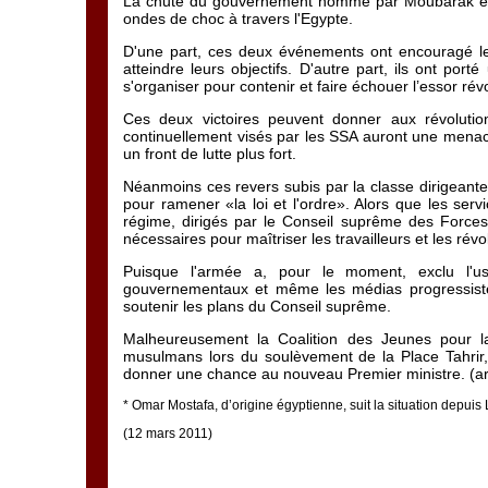
La chute du gouvernement nommé par Moubarak et 
ondes de choc à travers l'Egypte.
D'une part, ces deux événements ont encouragé les 
atteindre leurs objectifs. D'autre part, ils ont 
s'organiser pour contenir et faire échouer l’essor rév
Ces deux victoires peuvent donner aux révolutionn
continuellement visés par les SSA auront une menace
un front de lutte plus fort.
Néanmoins ces revers subis par la classe dirigeante
pour ramener «la loi et l'ordre». Alors que les serv
régime, dirigés par le Conseil suprême des Forces
nécessaires pour maîtriser les travailleurs et les révo
Puisque l'armée a, pour le moment, exclu l'u
gouvernementaux et même les médias progressistes,
soutenir les plans du Conseil suprême.
Malheureusement la Coalition des Jeunes pour la
musulmans lors du soulèvement de la Place Tahrir,
donner une chance au nouveau Premier ministre. (arti
*
Omar Mostafa, d’origine égyptienne, suit la situation depuis L
(12 mars 2011)