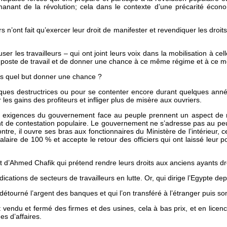
manant de la révolution; cela dans le contexte d’une précarité écon
rs n’ont fait qu’exercer leur droit de manifester et revendiquer les droi
er les travailleurs – qui ont joint leurs voix dans la mobilisation à ce
 poste de travail et de donner une chance à ce même régime et à ce
ns quel but donner une chance ?
ques destructrices ou pour se contenter encore durant quelques anné
es gains des profiteurs et infliger plus de misère aux ouvriers.
es exigences du gouvernement face au peuple prennent un aspect de
e contestation populaire. Le gouvernement ne s’adresse pas au peuple
ontre, il ouvre ses bras aux fonctionnaires du Ministère de l’intérieur
salaire de 100 % et accepte le retour des officiers qui ont laissé leur 
t d’Ahmed Chafik qui prétend rendre leurs droits aux anciens ayants dro
dications de secteurs de travailleurs en lutte. Or, qui dirige l’Egypte de
nt détourné l’argent des banques et qui l’on transféré à l’étranger pui
t vendu et fermé des firmes et des usines, cela à bas prix, et en licenci
es d’affaires.