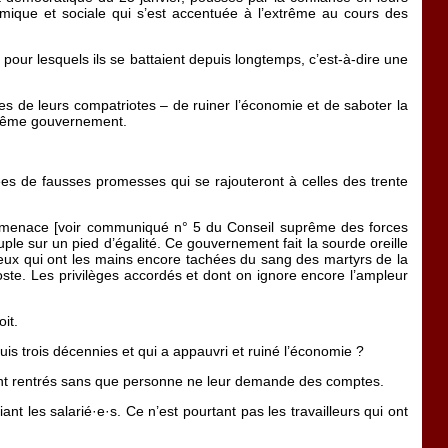
omique et sociale qui s’est accentuée à l’extrême au cours des
ts pour lesquels ils se battaient depuis longtemps, c’est-à-dire une
lles de leurs compatriotes – de ruiner l’économie et de saboter la
 même gouvernement.
es de fausses promesses qui se rajouteront à celles des trente
 menace [voir communiqué n° 5 du Conseil suprême des forces
 sur un pied d’égalité. Ce gouvernement fait la sourde oreille
, ceux qui ont les mains encore tachées du sang des martyrs de la
poste. Les privilèges accordés et dont on ignore encore l’ampleur
it.
puis trois décennies et qui a appauvri et ruiné l’économie ?
s sont rentrés sans que personne ne leur demande des comptes.
ant les salarié·e·s. Ce n’est pourtant pas les travailleurs qui ont