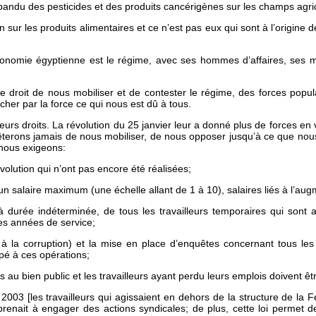
répandu des pesticides et des produits cancérigènes sur les champs agr
n sur les produits alimentaires et ce n’est pas eux qui sont à l’origine 
nomie égyptienne est le régime, avec ses hommes d’affaires, ses milit
droit de nous mobiliser et de contester le régime, des forces populai
cher par la force ce qui nous est dû à tous.
eurs droits. La révolution du 25 janvier leur a donné plus de forces en 
rrêterons jamais de nous mobiliser, de nous opposer jusqu’à ce que no
 nous exigeons:
évolution qui n’ont pas encore été réalisées;
n salaire maximum (une échelle allant de 1 à 10), salaires liés à l’augm
à durée indéterminée, de tous les travailleurs temporaires qui sont
les années de service;
iée à la corruption) et la mise en place d’enquêtes concernant tous les
ipé à ces opérations;
 au bien public et les travailleurs ayant perdu leurs emplois doivent ê
de 2003 [les travailleurs qui agissaient en dehors de la structure de la
prenait à engager des actions syndicales; de plus, cette loi permet de