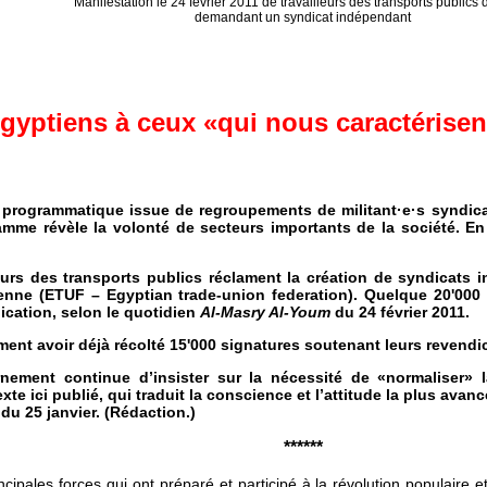
Manifestation le 24 février 2011 de travailleurs des transports publics 
demandant un syndicat indépendant
 égyptiens à ceux «qui nous caractéris
programmatique issue de regroupements de militant·e·s syndicali
amme révèle la volonté de secteurs importants de la société. En 
lleurs des transports publics réclament la création de syndicats 
enne (ETUF – Egyptian trade-union federation). Quelque 20'000 tra
cation, selon le quotidien
Al-Masry Al-Youm
du 24 février 2011.
irment avoir déjà récolté 15'000 signatures soutenant leurs revend
ernement continue d’insister sur la nécessité de «normaliser»
xte ici publié, qui traduit la conscience et l’attitude la plus avan
du 25 janvier. (Rédaction.)
******
incipales forces qui ont préparé et participé à la révolution populaire