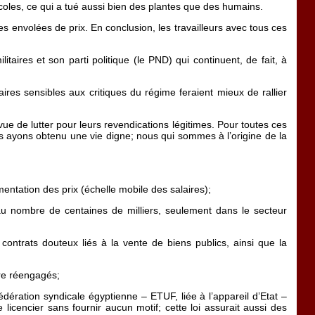
icoles, ce qui a tué aussi bien des plantes que des humains.
des envolées de prix. En conclusion, les travailleurs avec tous ces
aires et son parti politique (le PND) qui continuent, de fait, à
res sensibles aux critiques du régime feraient mieux de rallier
vue de lutter pour leurs revendications légitimes. Pour toutes ces
us ayons obtenu une vie digne; nous qui sommes à l’origine de la
entation des prix (échelle mobile des salaires);
 au nombre de centaines de milliers, seulement dans le secteur
 contrats douteux liés à la vente de biens publics, ainsi que la
tre réengagés;
 Fédération syndicale égyptienne – ETUF, liée à l’appareil d’Etat –
 licencier sans fournir aucun motif; cette loi assurait aussi des