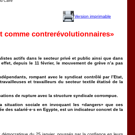
du Caire
Version imprimable
ent comme contrerévolutionnaires»
stes actifs dans le secteur privé et public ainsi que dans
effet, depuis le 11 février, le mouvement de grève n’a pas
indépendants, rompant avec le syndicat contrôlé par l’Etat,
vailleuses et travailleurs du secteur textile étatisé de la
ications de rupture avec la structure syndicale corrompue.
 la situation sociale en invoquant les «dangers» que ces
cée des salarié·e·s en Egypte, est un indicateur concret de la
 et démocratique du 25 janvier, poussés par la confiance en leurs