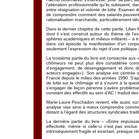
l’aliénation professionnelle qu’ils subissent,
entre résignation et volonté de lutte. Examen de
de comprendre comment des salariés peuvent, p
rationalisation marchande, particulièrement dév
Dans le dernier chapitre de cette partie, Lili
dont il s’est construit autour du thème de l’
sphères académiques et milieux militants – à tr
dans cet épisode la manifestation d’un corpor
seulement l’expression du rejet d’une politique 
La troisième partie du livre est consacrée aux
chômeurs ne peut plus être considérée comm
d’engagement, de désengagement et donc de 
acteurs engagés»). Son analyse est centrée s
France depuis le milieu des années 1990. S’appu
de lutte sur le chômage et à s’ouvrir à la que
s’engager de façon pérenne s’avère problémati
constant des effectifs au sein d’AC ! traduit des
Marie-Laure Pouchadon revient, elle aussi, sur
analyse vise ainsi à mieux comprendre comment
distant à l’égard des structures syndicales tra
La dernière partie du livre – «Entre impuissa
effectivité, même si celle-ci n’est pas excl
intrinsèquement fragile et incertain, presque ré