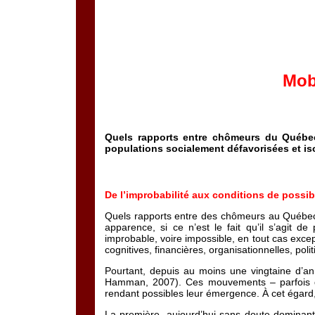
Mobi
Quels rapports entre chômeurs du Québec,
populations socialement défavorisées et is
De l’improbabilité aux conditions de possibi
Quels rapports entre des chômeurs au Québec,
apparence, si ce n’est le fait qu’il s’agit d
improbable, voire impossible, en tout cas except
cognitives, financières, organisationnelles, pol
Pourtant, depuis au moins une vingtaine d’an
Hamman, 2007). Ces mouvements – parfois qua
rendant possibles leur émergence. À cet égard,
La première, aujourd’hui sans doute dominante 