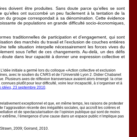
ires doivent être produites. Sans doute parce qu’elles se sont
 qu’elles ont succombé un peu facilement à la tentation de la
tion du groupe correspondait à sa dénomination. Cette évidence
roissante de populations en grande difficulté socio-économiques,
formes traditionnelles de participation et d’engagement, qui sont
sation des marchés du travail et l’exclusion de couches entières
 telle situation interpelle nécessairement les forces vives du
iblement sous l’effet de ces changements. Au-delà, un des défis
doute dans leur capacité à donner une expression collective et
L’idée initiale a germé lors du colloque «Action collective et exclusion
aines, avec le soutien du CNRS et de l’Université Lyon 2. Didier Chabanet
e. Plusieurs axes de réflexion transversaux avaient alors émergé: la crise
nnues plutôt pour leur difficulté, voire leur incapacité, à s’organiser et à
s idées,
23 septembre 2010
.
 relativement exceptionnel et que, en même temps, les raisons de protester
’aggravation récente des inégalités sociales, qui accroît les colères et
pellation et de spectacularisation de l’opinion publique qui sont de moins
ler extrême, l’émergence d’une cause dans un espace public n’implique pas
 Strawn, 2009; Goirand, 2010.