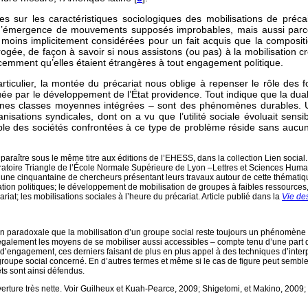
s sur les caractéristiques sociologiques des mobilisations de préca
s d’émergence de mouvements supposés improbables, mais aussi parce
 moins implicitement considérées pour un fait acquis que la composi
rogée, de façon à savoir si nous assistons (ou pas) à la mobilisation c
écemment qu’elles étaient étrangères à tout engagement politique.
articulier, la montée du précariat nous oblige à repenser le rôle des 
e par le développement de l’État providence. Tout indique que la duali
nnes classes moyennes intégrées – sont des phénomènes durables. Une
isations syndicales, dont on a vu que l’utilité sociale évoluait sens
e des sociétés confrontées à ce type de problème réside sans aucun 
araître sous le même titre aux éditions de l’EHESS, dans la collection Lien social. 
boratoire Triangle de l’École Normale Supérieure de Lyon –Lettres et Sciences Hum
d’une cinquantaine de chercheurs présentant leurs travaux autour de cette thématiqu
ion politiques; le développement de mobilisation de groupes à faibles ressources, co
riat; les mobilisations sociales à l’heure du précariat. Article publié dans la
Vie de
çon paradoxale que la mobilisation d’un groupe social reste toujours un phénomène
alement les moyens de se mobiliser aussi accessibles – compte tenu d’une part de l
es d’engagement, ces derniers faisant de plus en plus appel à des techniques d’inter
 groupe social concerné. En d’autres termes et même si le cas de figure peut semb
êts sont ainsi défendus.
rture très nette. Voir Guilheux et Kuah-Pearce, 2009; Shigetomi, et Makino, 2009;