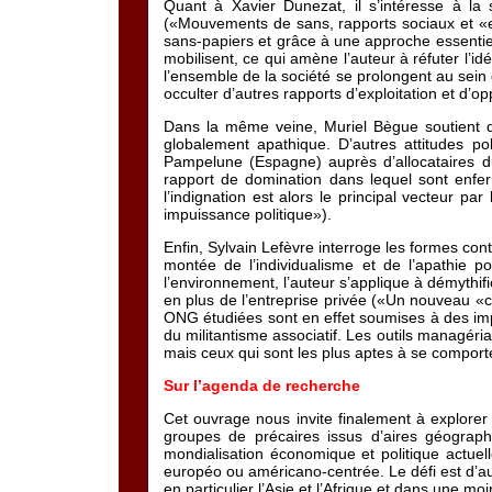
Quant à Xavier Dunezat, il s’intéresse à la
(«Mouvements de sans, rapports sociaux et «exc
sans-papiers et grâce à une approche essentiel
mobilisent, ce qui amène l’auteur à réfuter l’id
l’ensemble de la société se prolongent au sein
occulter d’autres rapports d’exploitation et d’o
Dans la même veine, Muriel Bègue soutient q
globalement apathique. D’autres attitudes po
Pampelune (Espagne) auprès d’allocataires d
rapport de domination dans lequel sont enfer
l’indignation est alors le principal vecteur p
impuissance politique»).
Enfin, Sylvain Lefèvre interroge les formes co
montée de l’individualisme et de l’apathie p
l’environnement, l’auteur s’applique à démythi
en plus de l’entreprise privée («Un nouveau «c
ONG étudiées sont en effet soumises à des impé
du militantisme associatif. Les outils managéri
mais ceux qui sont les plus aptes à se comporte
Sur l’agenda de recherche
Cet ouvrage nous invite finalement à explorer
groupes de précaires issus d’aires géograph
mondialisation économique et politique actuell
européo ou américano-centrée. Le défi est d’a
en particulier l’Asie et l’Afrique et dans une mo