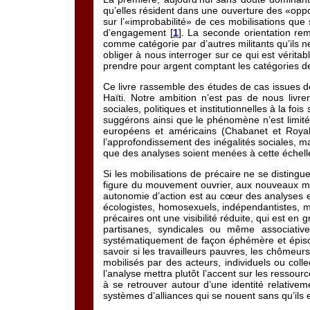
qu’elles résident dans une ouverture des «opport
sur l’«improbabilité» de ces mobilisations qu
d’engagement [
1
]. La seconde orientation re
comme catégorie par d’autres militants qu’ils 
obliger à nous interroger sur ce qui est vérit
prendre pour argent comptant les catégories d
Ce livre rassemble des études de cas issues 
Haïti. Notre ambition n’est pas de nous li
sociales, politiques et institutionnelles à la f
suggérons ainsi que le phénomène n’est limité 
européens et américains (Chabanet et Royall,
l’approfondissement des inégalités sociales, ma
que des analyses soient menées à cette échell
Si les mobilisations de précaire ne se distingu
figure du mouvement ouvrier, aux nouveaux mo
autonomie d’action est au cœur des analyses et
écologistes, homosexuels, indépendantistes, min
précaires ont une visibilité réduite, qui est en
partisanes, syndicales ou même associativ
systématiquement de façon éphémère et épisodi
savoir si les travailleurs pauvres, les chômeur
mobilisés par des acteurs, individuels ou colle
l’analyse mettra plutôt l’accent sur les ressourc
à se retrouver autour d’une identité relative
systèmes d’alliances qui se nouent sans qu’ils e