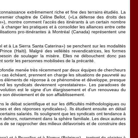
e connaissance extrêmement riche et fine des terrains étudiés. La
 premier chapitre de Céline Bellot, («La défense des droits des
ble»), montre comment l’accès des itinérants à un certain nombre
 à changer les pratiques et à consolider les alliances entre cette
ilisations pro-itinérantes à Montréal (Canada) représentent une
rnel et à La Sierra Santa Caterina») se penchent sur les modalités
nce (Haïti). Malgré des velléités revendicatrices, les formes
e besoin de soulager la misère. Elles ne débouchent donc pas
t sortir les personnes mobilisées de la précarité.
pprofondie menée très récemment par deux équipes de chercheurs
le cas échéant, prennent en charge les situations de pauvreté au
 des éléments de réponse à ce phénomène et développe, presque
uand les syndicats deviennent «prestataires». Les paradoxes de
 évolution est le signe d’un élargissement et d’un renouveau du
de son dévoiement et de son affaiblissement.
 le débat scientifique et sur les difficultés méthodologiques ou
es et des réponses syndicales»). Ils étudient ensuite en détail
 certains salariés. Ils soulignent que les syndicats ont tendance à
 en dehors, notamment dans la sphère familiale. Les deux auteurs
ns de se rapprocher des milieux défavorisés et de construire des
ce) et à Bruxelles et à Namur (Belgique) – tentent de résister à