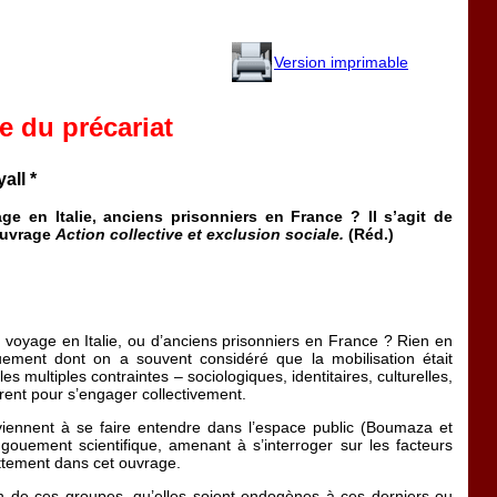
Version imprimable
e du précariat
all *
 en Italie, anciens prisonniers en France ? Il s’agit de
’ouvrage
Action collective et exclusion sociale.
(Réd.)
voyage en Italie, ou d’anciens prisonniers en France ? Rien en
iquement dont on a souvent considéré que la mobilisation était
s multiples contraintes – sociologiques, identitaires, culturelles,
trent pour s’engager collectivement.
viennent à se faire entendre dans l’espace public (Boumaza et
uement scientifique, amenant à s’interroger sur les facteurs
ettement dans cet ouvrage.
ion de ces groupes, qu’elles soient endogènes à ces derniers ou