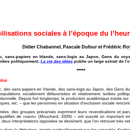
lisations sociales à l’époque du l’heur
Didier Chabannel, Pascale Dufour et Frédéric Roy
 sans-papiers en Irlande, sans-logis au Japon, Gens du voyage
olées politiquement.
La vie des idées
publie un large extrait de l
*****
lité
 des sans-papiers en Irlande, des sans-logis au Japon, des Gens du 
e populations socialement défavorisées et relativement isolées polit
ionnelle. Depuis fort longtemps, la production académique insiste sur le
itiques, etc. – que les personnes en situation d’exclusion sociale rencon
nées, des groupes précarisés expriment leurs revendications et par
lifiés de «sans» (Mouchard, 2009) – ont suscité un important engo
 deux interprétations opposées se dessinent, que l’on retrouve très n
dans la littérature, insiste particulièrement sur les capacités d’act