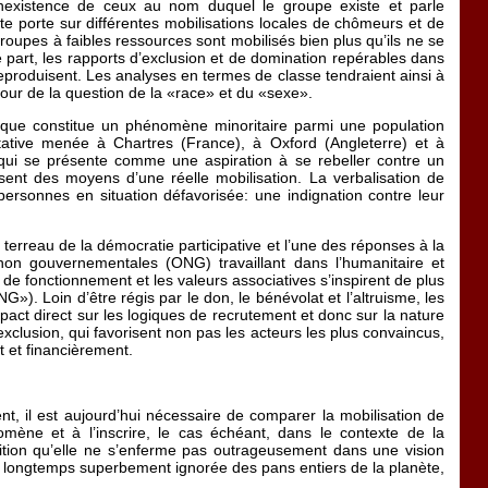
inexistence de ceux au nom duquel le groupe existe et parle
te porte sur différentes mobilisations locales de chômeurs et de
oupes à faibles ressources sont mobilisés bien plus qu’ils ne se
tre part, les rapports d’exclusion et de domination repérables dans
eproduisent. Les analyses en termes de classe tendraient ainsi à
utour de la question de la «race» et du «sexe».
ique constitue un phénomène minoritaire parmi une population
itative menée à Chartres (France), à Oxford (Angleterre) et à
qui se présente comme une aspiration à se rebeller contre un
ent des moyens d’une réelle mobilisation. La verbalisation de
 personnes en situation défavorisée: une indignation contre leur
erreau de la démocratie participative et l’une des réponses à la
 non gouvernementales (ONG) travaillant dans l’humanitaire et
e fonctionnement et les valeurs associatives s’inspirent de plus
. Loin d’être régis par le don, le bénévolat et l’altruisme, les
act direct sur les logiques de recrutement et donc sur la nature
exclusion, qui favorisent non pas les acteurs les plus convaincus,
t et financièrement.
t, il est aujourd’hui nécessaire de comparer la mobilisation de
mène et à l’inscrire, le cas échéant, dans le contexte de la
ndition qu’elle ne s’enferme pas outrageusement dans une vision
 longtemps superbement ignorée des pans entiers de la planète,