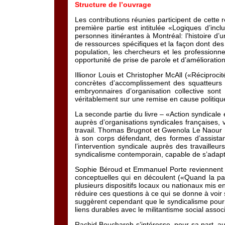
Structure de l’ouvrage
Les contributions réunies participent de cette 
première partie est intitulée «Logiques d’inc
personnes itinérantes à Montréal: l’histoire d
de ressources spécifiques et la façon dont des 
population, les chercheurs et les professionne
opportunité de prise de parole et d’amélioratio
Illionor Louis et Christopher McAll («Réciproci
concrètes d’accomplissement des squatteurs d
embryonnaires d’organisation collective son
véritablement sur une remise en cause politique
La seconde partie du livre – «Action syndical
auprès d’organisations syndicales françaises, 
travail. Thomas Brugnot et Gwenola Le Naour 
à son corps défendant, des formes d’assistanc
l’intervention syndicale auprès des travaille
syndicalisme contemporain, capable de s’adapte
Sophie Béroud et Emmanuel Porte reviennent qua
conceptuelles qui en découlent («Quand la pauv
plusieurs dispositifs locaux ou nationaux mis en
réduire ces questions à ce qui se donne à voir
suggèrent cependant que le syndicalisme pourra
liens durables avec le militantisme social associ
Rachid Bouchareb s’intéresse, pour sa part, au