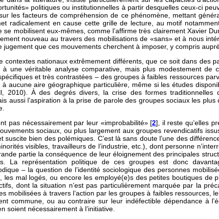
unités» politiques ou institutionnelles à partir desquelles ceux-ci peuv
e sur les facteurs de compréhension de ce phénomène, mettant général
met radicalement en cause cette grille de lecture, au motif notamme
ne se mobilisent eux-mêmes, comme l’affirme très clairement Xavier Du
ablement nouveau au travers des mobilisations de «sans» et à nous inté
e jugement que ces mouvements cherchent à imposer, y compris auprès
de contextes nationaux extrêmement différents, que ce soit dans des
vrer à une véritable analyse comparative, mais plus modestement d
ois spécifiques et très contrastées – des groupes à faibles ressources p
à aucune aire géographique particulière, même si les études disponibl
 2010). À des degrés divers, la crise des formes traditionnelles de
is aussi l’aspiration à la prise de parole des groupes sociaux les plus 
e.
ent pas nécessairement par leur «improbabilité» [
2
], il reste qu’elles 
uvements sociaux, ou plus largement aux groupes revendicatifs issu
 suscite bien des polémiques. C’est là sans doute l’une des différenc
orités visibles, travailleurs de l’industrie, etc.), dont personne n’int
 grande partie la conséquence de leur éloignement des principales struct
es. La représentation politique de ces groupes est donc davanta
que – la question de l’identité sociologique des personnes mobilisée
s, les mal logés, ou encore les employé(e)s des petites boutiques de p
ctifs, dont la situation n’est pas particulièrement marquée par la pré
es mobilisées à travers l’action par les groupes à faibles ressources, leur
ment commune, ou au contraire sur leur indéfectible dépendance à l’é
n soient nécessairement à l’initiative.