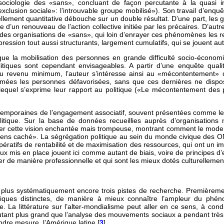
 sociologie des «sans», concluant de façon percutante à la quasi 
lusion sociale»: l’introuvable groupe mobilisé»). Son travail d’enquê
lement quantitative débouche sur un double résultat. D’une part, les gr
ée d’un renouveau de l’action collective initiée par les précaires. D’au
 des organisations de «sans», qui loin d’enrayer ces phénomènes les r
ppression tout aussi structurants, largement cumulatifs, qui se jouent a
ue la mobilisation des personnes en grande difficulté socio-économ
litiques sont cependant envisageables. A partir d’une enquête qual
u revenu minimum, l’auteur s’intéresse ainsi au «mécontentement» 
mées les personnes défavorisées, sans que ces dernières ne dispos
ar lequel s’exprime leur rapport au politique («Le mécontentement des
ntemporaines de l’engagement associatif, souvent présentées comme le t
olitique. Sur la base de données recueillies auprès d’organisations
fier cette vision enchantée mais trompeuse, montrant comment le mode d
ens caché». La ségrégation politique au sein du monde civique des ONG»)
ratifs de rentabilité et de maximisation des ressources, qui ont un imp
aux mis en place jouent ici comme autant de biais, voire de principes d’
r de manière professionnelle et qui sont les mieux dotés culturellemen
 plus systématiquement encore trois pistes de recherche. Premièremen
iques distinctes, de manière à mieux connaître l’ampleur du phéno
e. La littérature sur l’alter-mondialisme peut aller en ce sens, à co
utant plus grand que l’analyse des mouvements sociaux a pendant très
indre mesure, l’Amérique latine [
3
].