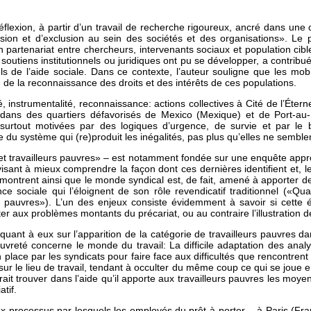
réflexion, à partir d’un travail de recherche rigoureux, ancré dans un
lusion et d’exclusion au sein des sociétés et des organisations». Le
’un partenariat entre chercheurs, intervenants sociaux et population ci
soutiens institutionnels ou juridiques ont pu se développer, a contribué
ls de l’aide sociale. Dans ce contexte, l’auteur souligne que les mob
n de la reconnaissance des droits et des intérêts de ces populations.
té, instrumentalité, reconnaissance: actions collectives à Cité de l’Éte
ans des quartiers défavorisés de Mexico (Mexique) et de Port-au-Pri
t surtout motivées par des logiques d’urgence, de survie et par l
 du système qui (re)produit les inégalités, pas plus qu’elles ne semblen
e et travailleurs pauvres» – est notamment fondée sur une enquête a
visant à mieux comprendre la façon dont ces dernières identifient et, 
montrent ainsi que le monde syndical est, de fait, amené à apporter
e sociale qui l’éloignent de son rôle revendicatif traditionnel («Q
urs pauvres»). L’un des enjeux consiste évidemment à savoir si cette
r aux problèmes montants du précariat, ou au contraire l’illustration 
nt à eux sur l’apparition de la catégorie de travailleurs pauvres dans
reté concerne le monde du travail: La difficile adaptation des analys
 place par les syndicats pour faire face aux difficultés que rencontrent
 sur le lieu de travail, tendant à occulter du même coup ce qui se joue
it trouver dans l’aide qu’il apporte aux travailleurs pauvres les moye
atif.
x processus par lesquels les employés du prêt-à-porter – à Paris (Fran