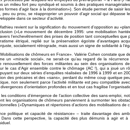
 dans un milieu fort peu syndiqué et soumis à des pratiques managéria
s formes d’agir face à la domination»). Son étude permet de saisir les p
eu ou prou, se réapproprier un pouvoir d’agir social qui dépasse leu
eloppée dans ce secteur d’activité.
an Mathieu revient sur la signification du mouvement d’opposition au 
exclusion («Le mouvement de décembre 1995: une mobilisation hantée 
avers l’enchevêtrement des prises de position tant conceptuelles que pol
atisme étriqué, replié sur la préservation égoïste d’avantages acqu
injuste, socialement rétrograde, mais aussi un signe de solidarité à l’ég
 «Mobilisations de chômeurs en France». Valérie Cohen constate que dep
e un «miracle social», ne serait-ce qu’au regard de la récurrence
renouvellement des forces militantes au sein des organisations d
ur le cas d’Agir ensemble contre le chômage (AC !), qui a joué un 
yant sur deux séries d’enquêtes réalisées de 1996 à 1999 et en 2007, l’a
stion des précaires et des «sans», perdant du même coup quelque peu l
que, non seulement parce l’activité militante est peu compatible ave
 divergences d’orientation profondes et en tout cas fragilise l’organisati
 les conditions d’émergence de l’action collective des sans-emploi, n
 les organisations de chômeurs parviennent à surmonter les obstacles
ditionnelles («Dynamiques et répertoires d’actions des mobilisations d
nce politique et capacité de résistance» – traite davantage des amb
ue. Dans cette perspective, la capacité des plus démunis à agir e
siduel.