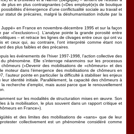
les de plus en plus contraignantes («Des employé(e)s de boutique
ossibilités d’émergence d’une conflictualité sociale au travail et
r statut de précaires, malgré la déshumanisation induite par la
«plan Juppé» en France en novembre-décembre 1995 et sur la façon
par «l’exclusion»»). L’analyse pointe la grande porosité entre
itiques – et retrace les lignes de clivages entre ceux qui ont vu
is et ceux qui, au contraire, l’ont interprété comme étant non
ard des plus faibles et des précaires.
uis les événements de l’hiver 1997-1998, l’action collective des
 du phénomène. Elle s’interroge néanmoins sur les processus
e chômeurs («Devenir des mobilisations de «chômeurs» et des
rôle moteur dans l’émergence des mobilisations de chômeurs en
uteur pointe en particulier la difficulté à stabiliser les enjeux
eur identité initiale. Parallèlement, la capacité des chômeurs à
c la recherche d’emploi, mais aussi parce que le renouvellement
on.
otamment sur les modalités de structuration mises en œuvre. Son
 à la mobilisation, le plus souvent dans un rapport critique et
e chômeurs en France»).
igüités et des limites des mobilisations de «sans» que de leur
t à protester collectivement est un phénomène considéré comme