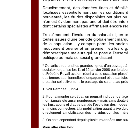
Deuxièmement, des données fines et détaillée
focalisées essentiellement sur les condition
nouveauté, les études disponibles ont plus ou
n’en est évidemment pas une et doit être inter
dont certains spécialistes affirmaient encore r
Troisièmement, l’évolution du salariat et, en p
toutes issues d’une période globalement marqué
de la population – y compris parmi les ancie
mouvement ouvrier et en premier lieu les organ
démocratiques majeurs qui se pose à l’ensembl
politique au malaise social grandissant.
*
Cet article reprend les grandes lignes d’un ouvrage à p
sociale», organisé les 11 et 12 janvier 2008 par le la
et Frédéric Royall avaient réuni à cette occasion plus 
des formes traditionnelles d’engagement et de participat
protester collectivement; le passage du salariat au préca
1
. Voir Perrineau, 1994.
2
. Pour alimenter ce débat, on pourrait indiquer de fa
n’ont jamais été aussi nombreuses – mais sans doute ég
les frustrations et d’autre part de l’évolution des mod
en moins connectées à la mobilisation quantitative du
directement la mobilisation des individus dont les intér
3
. On note cependant depuis plusieurs années une ouve
Pour aller plus loin: