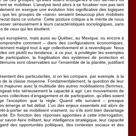
ent se mobiliser. L’analyse tend alors à se focaliser non pas tant
ement en exergue une évolution très significative des logiques
nt que les groupes de «sans» seraient beaucoup plus mobilisés
nezat dans ce volume. Cette posture critique a le mérite de nous
resser sérieusement à leurs caractéristiques sociologiques, sans
 de ceux qui les étudient.
 pays européens, mais aussi au Québec, au Mexique, ou encore à
e comprendre comment – dans des configurations économiques,
arviennent malgré tout à agir collectivement et à revendiquer. Nous
es ont plutôt eu tendance, à ce jour, à privilégier les exemples
 participation, la fragilisation des systèmes de protection et
démunis sont observables sur l’ensemble de la planète, justifiant
présentent des particularités, si on les compare, par exemple, à la
s de la classe moyenne. Fondamentalement, la question de leur
es majeures avec la multitude des autres mobilisations (femmes,
errogeait très sérieusement la capacité à agir. Les mouvements de
ures collectives d’engagement et de participation, qu’elles soient
ge l’exception que la règle. Quand elle survient – presque
s émerge et fait débat. L’un des enjeux essentiels est alors de
rêt-à-porter se mobilisent vraiment, ou s’ils sont bien davantage
carité. En fonction des réponses apportées à cette interrogation,
 savoir-faire militant, leur intelligence stratégique, leur capacité
gard des opportunités politiques, des contextes sociaux et des