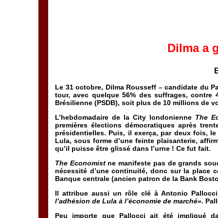
Dilma a 
Le 31 octobre, Dilma Rousseff –
candidate du Par
tour, avec quelque 56% des suffrages, contre 
Brésilienne (PSDB), soit plus de 10 millions de v
L’hebdomadaire de la City londonienne
The E
premières élections démocratiques après trente
présidentielles. Puis, il exerça, par deux fois, 
Lula, sous forme d’une feinte plaisanterie, affir
qu’il puisse être glissé dans l’urne ! Ce fut fait.
The Economist
ne manifeste pas de grands soucis
nécessité d’une continuité, donc sur la place c
Banque centrale (ancien patron de la Bank Boston
Il attribue aussi un rôle clé à Antonio Palloc
l’adhésion de Lula à l’économie de marché»
. Pal
Peu importe que Pallocci ait été impliqué da