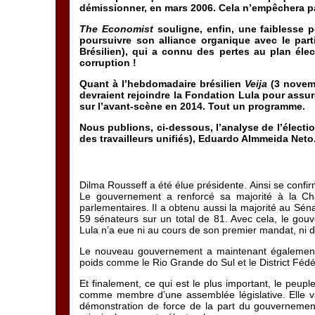
démissionner, en mars 2006. Cela n’empêchera p
The Economist
souligne, enfin, une faiblesse p
poursuivre son alliance organique avec le pa
Brésilien), qui a connu des pertes au plan él
corruption !
Quant à l’hebdomadaire brésilien
Veija
(3 novemb
devraient rejoindre la Fondation Lula pour assure
sur l’avant-scène en 2014. Tout un programme.
Nous publions, ci-dessous, l’analyse de l’électio
des travailleurs unifiés), Eduardo Almmeida Neto
Dilma Rousseff a été élue présidente. Ainsi se confirm
Le gouvernement a renforcé sa majorité à la Ch
parlementaires. Il a obtenu aussi la majorité au Sén
59 sénateurs sur un total de 81. Avec cela, le gou
Lula n’a eue ni au cours de son premier mandat, ni 
Le nouveau gouvernement a maintenant également
poids comme le Rio Grande do Sul et le District Fédéra
Et finalement, ce qui est le plus important, le peup
comme membre d’une assemblée législative. Elle va
démonstration de force de la part du gouvernement