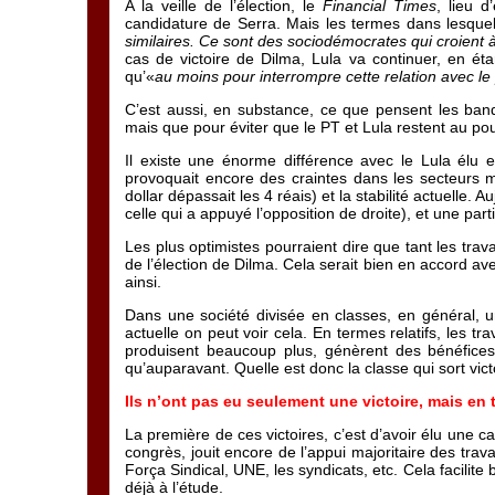
A la veille de l’élection, le
Financial Times
, lieu d
candidature de Serra. Mais les termes dans lesquels 
similaires. Ce sont des sociodémocrates qui croient
cas de victoire de Dilma, Lula va continuer, en éta
qu’«
au moins pour interrompre cette relation avec le p
C’est aussi, en substance, ce que pensent les banq
mais que pour éviter que le PT et Lula restent au pou
Il existe une énorme différence avec le Lula élu en
provoquait encore des craintes dans les secteurs major
dollar dépassait les 4 réais) et la stabilité actuelle.
celle qui a appuyé l’opposition de droite), et une pa
Les plus optimistes pourraient dire que tant les trav
de l’élection de Dilma. Cela serait bien en accord ave
ainsi.
Dans une société divisée en classes, en général, 
actuelle on peut voir cela. En termes relatifs, les t
produisent beaucoup plus, génèrent des bénéfices
qu’auparavant. Quelle est donc la classe qui sort vi
Ils n’ont pas eu seulement une victoire, mais en t
La première de ces victoires, c’est d’avoir élu une ca
congrès, jouit encore de l’appui majoritaire des tra
Força Sindical, UNE, les syndicats, etc. Cela facilit
déjà à l’étude.