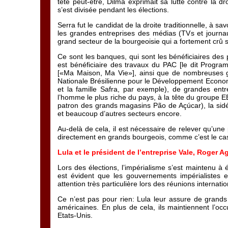
tête peut-être, Dilma exprimait sa lutte contre la d
s’est divisée pendant les élections.
Serra fut le candidat de la droite traditionnelle, à sa
les grandes entreprises des médias (TVs et journaux
grand secteur de la bourgeoisie qui a fortement crû s
Ce sont les banques, qui sont les bénéficiaires des p
est bénéficiaire des travaux du PAC [le dit Progr
[«Ma Maison, Ma Vie»], ainsi que de nombreuses g
Nationale Brésilienne pour le Développement Economi
et la famille Safra, par exemple), de grandes entre
l’homme le plus riche du pays, à la tête du groupe EB
patron des grands magasins Pão de Açúcar), la sidé
et beaucoup d’autres secteurs encore.
Au-delà de cela, il est nécessaire de relever qu’une
directement en grands bourgeois, comme c’est le ca
Lula et le président de l’entreprise Vale, Roger Ag
Lors des élections, l’impérialisme s’est maintenu à é
est évident que les gouvernements impérialistes en
attention très particulière lors des réunions interna
Ce n’est pas pour rien: Lula leur assure de grands pro
américaines. En plus de cela, ils maintiennent l’oc
Etats-Unis.