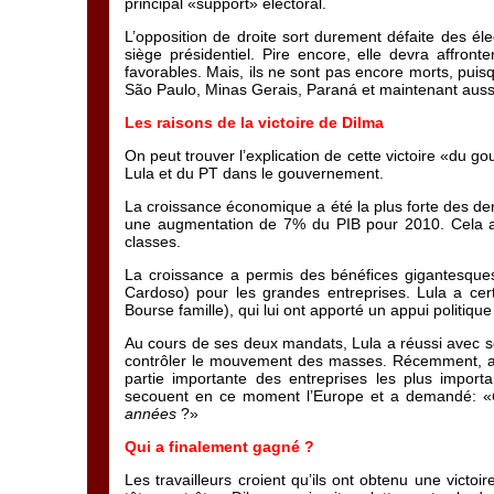
principal «support» électoral.
L’opposition de droite sort durement défaite des él
siège présidentiel. Pire encore, elle devra affro
favorables. Mais, ils ne sont pas encore morts, puis
São Paulo, Minas Gerais, Paraná et maintenant aussi 
Les raisons de la victoire de Dilma
On peut trouver l’explication de cette victoire «du 
Lula et du PT dans le gouvernement.
La croissance économique a été la plus forte des de
une augmentation de 7% du PIB pour 2010. Cela a fa
classes.
La croissance a permis des bénéfices gigantesqu
Cardoso) pour les grandes entreprises. Lula a cer
Bourse famille), qui lui ont apporté un appui politique 
Au cours de ses deux mandats, Lula a réussi avec ses
contrôler le mouvement des masses. Récemment, au 
partie importante des entreprises les plus import
secouent en ce moment l’Europe et a demandé: «
années
?»
Qui a finalement gagné ?
Les travailleurs croient qu’ils ont obtenu une vic