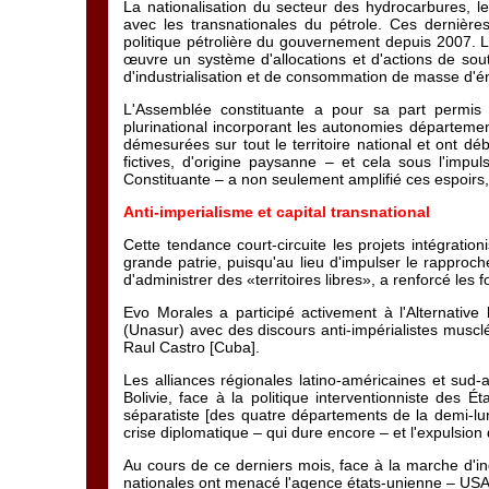
La nationalisation du secteur des hydrocarbures, l
avec les transnationales du pétrole. Ces dernières,
politique pétrolière du gouvernement depuis 2007. 
œuvre un système d'allocations et d'actions de souti
d'industrialisation et de consommation de masse d'
L'Assemblée constituante a pour sa part permis d'
plurinational incorporant les autonomies départemen
démesurées sur tout le territoire national et ont 
fictives, d'origine paysanne – et cela sous l'imp
Constituante – a non seulement amplifié ces espoirs,
Anti-imperialisme et capital transnational
Cette tendance court-circuite les projets intégration
grande patrie, puisqu'au lieu d'impulser le rapproch
d'administrer des «territoires libres», a renforcé les 
Evo Morales a participé activement à l'Alternativ
(Unasur) avec des discours anti-impérialistes musc
Raul Castro [Cuba].
Les alliances régionales latino-américaines et sud-
Bolivie, face à la politique interventionniste des Ét
séparatiste [des quatre départements de la demi-lu
crise diplomatique – qui dure encore – et l'expulsio
Au cours de ce derniers mois, face à la marche d'ind
nationales ont menacé l'agence états-unienne – USA