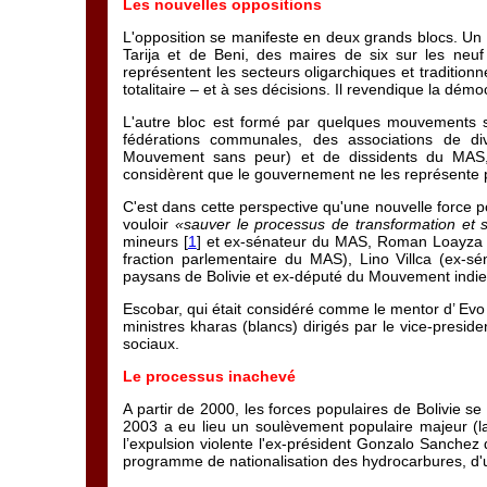
Les nouvelles oppositions
L'opposition se manifeste en deux grands blocs. U
Tarija et de Beni, des maires de six sur les neuf
représentent les secteurs oligarchiques et tradition
totalitaire – et à ses décisions. Il revendique la démo
L'autre bloc est formé par quelques mouvements s
fédérations communales, des associations de d
Mouvement sans peur) et de dissidents du MAS, 
considèrent que le gouvernement ne les représente 
C'est dans cette perspective qu'une nouvelle force 
vouloir
«sauver le processus de transformation et s
mineurs [
1
] et ex-sénateur du MAS, Roman Loayza (e
fraction parlementaire du MAS), Lino Villca (ex-s
paysans de Bolivie et ex-député du Mouvement indie
Escobar, qui était considéré comme le mentor d’ Evo 
ministres kharas (blancs) dirigés par le vice-presid
sociaux.
Le processus inachevé
A partir de 2000, les forces populaires de Bolivie se 
2003 a eu lieu un soulèvement populaire majeur (la
l’expulsion violente l'ex-président Gonzalo Sanchez
programme de nationalisation des hydrocarbures, d'un