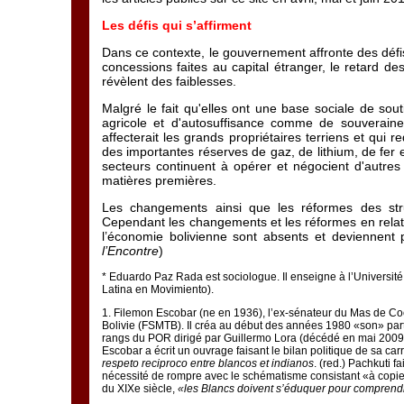
Les défis qui s’affirment
Dans ce contexte, le gouvernement affronte des défis
concessions faites au capital étranger, le retard de
révèlent des faiblesses.
Malgré le fait qu'elles ont une base sociale de sou
agricole et d'autosuffisance comme de souveraine
affecterait les grands propriétaires terriens et qui red
des importantes réserves de gaz, de lithium, de fer 
secteurs continuent à opérer et négocient d'autres
matières premières.
Les changements ainsi que les réformes des struct
Cependant les changements et les réformes en relatio
l’économie bolivienne sont absents et deviennent
l’Encontre
)
*
Eduardo Paz Rada est sociologue. Il enseigne à l’Université 
Latina en Movimiento).
1
. Filemon Escobar (ne en 1936), l’ex-sénateur du Mas de Co
Bolivie (FSMTB). Il créa au début des années 1980 «son» parti
rangs du POR dirigé par Guillermo Lora (décédé en mai 2009)
Escobar a écrit un ouvrage faisant le bilan politique de sa carr
respeto reciproco entre blancos et indianos
. (red.) Pachkuti 
nécessité de rompre avec le schématisme consistant «à copier 
du XIXe siècle,
«les Blancs doivent s’éduquer pour comprendr