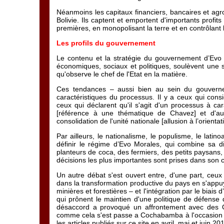
Néanmoins les capitaux financiers, bancaires et agro
Bolivie. Ils captent et emportent d'importants profit
premières, en monopolisant la terre et en contrôlan
Les profils du gouvernement
Le contenu et la stratégie du gouvernement d’Evo M
économiques, sociaux et politiques, soulèvent une s
qu'observe le chef de l'Etat en la matière.
Ces tendances – aussi bien au sein du gouverne
caractéristiques du processus. Il y a ceux qui consid
ceux qui déclarent qu'il s'agit d'un processus à ca
[référence à une thématique de Chavez] et d'aut
consolidation de l'unité nationale [allusion à l’orienta
Par ailleurs, le nationalisme, le populisme, le latin
définir le régime d’Evo Morales, qui combine sa d
planteurs de coca, des fermiers, des petits paysans
décisions les plus importantes sont prises dans son c
Un autre débat s'est ouvert entre, d'une part, ceux 
dans la transformation productive du pays en s'appuyan
minières et forestières – et l'intégration par le biais 
qui prônent le maintien d'une politique de défense
désaccord a provoqué un affrontement avec des O
comme cela s'est passe a Cochabamba à l'occasion 
les articles publiés sur ce site en avril, mai et juin 20