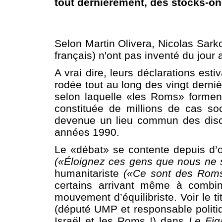
tout dernièrement, des stocks-on
Selon Martin Olivera, Nicolas Sarko
français) n'ont pas inventé du jou
A vrai dire, leurs déclarations est
rodée tout au long des vingt derni
selon laquelle «les Roms» forment
constituée de millions de cas so
devenue un lieu commun des disc
années 1990.
Le «débat» se contente depuis d’os
(«Éloignez ces gens que nous ne 
humanitariste
(«Ce sont des Roms,
certains arrivant même à combin
mouvement d’équilibriste. Voir le t
(député UMP et responsable politi
Israël et les Roms !) dans
Le Fig