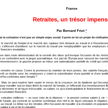
France
Retraites, un trésor impens
Par Bernard Friot
*
r la cotisation n’est pas un simple enjeu social: il porte en lui un projet de civilisatio
e marché de l’emploi et le marché des capitaux font obstacle au travail et à l’investisseme
s s’efforcent d’améliorer sur le marché du travail une «employabilité» que les employeurs 
financiers insatiables.
ouve dans toute démonstration de la nocivité des dieux qu’il invoque l’occasion de les révér
se confondent avec le jargon journalistique: «Le pari de l’Europe pour rassurer les marché
nvestisseurs», la gauche propose au mieux une nationalisation partielle du crédit qui confort
remettre en cause. Contre la promesse du maintien de leurs postes, des salariés français, a
revêt un double sens: les employeurs y voient la subordination d’une quantité et d’une qual
urd’hui confondus dans l’emploi ?
. Mais on peut espérer faire sauter le verrou de la croyance (et du fatalisme qui l’acco
r travailler tout en étant libéré du marché de l’emploi, et l’efficacité d’un investissement lib
s décennies et de façon irrévocable, un salaire; ce qu’a d’anticapitaliste le financement de c
cumulation financière.
 cotisation vieillesse — ou sous celui de la dépense — la pension comme salaire à vie —,
é de l’utopie, qui construit un système symétrique d’un réel lu de façon univoque et négativ
 travail. Le débat sur les retraites offre l’occasion de travailler à la révolution en popula
 salaire à vie et de la cotisation.