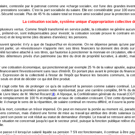
aire, contestée par le patronat comme une «charge sociale», est l’une des grandes invent
 prestations sociales. C’est la part socialisée du salaire. Elle est considérable: pour 100 eu
Sécurité sociale. Plus de 45 % du salaire total se trouve ainsi socialisé pour la protection soc
La cotisation sociale, système unique d’appropriation collective d
te plusieurs vertus. Comme l’impôt transformé en service public, la cotisation ne génère auc
iers, prétend-on, sont indispensables pour investir; la cotisation sociale prouve le contra
nce) et de long terme (des dizaines d’années): les pensions.
vent ignorée: il n’y a que de l’aujourd’hui en économie. On ne dépense jamais qu’une partie
parler, un «investisseur» n’apporte rien: ses titres financiers lui donnent des droits sur 
été lucrative attaché à ses titres, qui l’autorise à ponctionner la monnaie en circulation, elle
es détenteurs privés d’un patrimoine (au titre du droit de propriété lucrative, à abolir), mais
r une cotisation
économique,
qui ponctionnerait par exemple 25 % de la valeur ajoutée, aujourd’
i financeraient l’investissement sans taux d’intérêt. En portant plus avant le principe du financ
tée. Expression de la collectivité à l’instar de l’impôt qui finance les besoins communs, l
seuls en droit de décider ce qui doit être produit.
e. Il s’agit cette fois de prolonger ce qu’a de subversif la pension comme salaire continué
 oublient que la première pension nette représentait, pour une carrière complète, 84 % du der
 le Livre blanc de M. Michel Rocard [
4
). A l’époque, la Confédération générale du travail (CGT
e remplacement de 100 % et impliquait un taux de cotisation croissant. C’est cette dynamique
: il change le sens de la répartition, de salaire continué en revenu différé, et il ouvre la porte 
 la mort, constitue un trésor impensé. On peut en mesurer la portée au moment où, paradoxal
ens commun, mais d’abord une forme de mise au travail qui attribue des droits salariaux (un
qui perd son poste se voit réduit au statut de demandeur d’emploi. Le travail se retrouve ains
tte situation ne concernait jusqu’ici que le secteur privé, puisque la fonction publique relève d
ie.
passe-t-il lorsqu’un salarié liquide sa pension ? S’il est fonctionnaire, il continue à être p