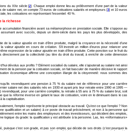
ions du XXe siècle [
2
]. Chaque emploi donne lieu au prélèvement d’une part de la valeur
ros de salaire net, on compte 73 euros de cotisations salariés et employeurs [
3
] et 10 euros
iale, les cotisations en représentant l’essentiel: 40 %.
e la richesse
une accumulation financière avant sa métamorphose en prestation sociale. Elle s’oppose au
ire en assumant avec succès, depuis un demi-siècle dans les pays les plus développés, des
 de la valeur ajoutée en train d’être produite, malgré la croyance en la nécessité d’une
la valeur ajoutée en cours de création. S’il investit un million d’euros pour relancer une
-même expression de la valeur ajoutée en train d’être produite. Cette ponction sur le fruit du
 directement par la collectivité (au titre du droit du travail, à enrichir de cette dimension
hui dévolus aux profits ? Elément socialisé du salaire, elle s’ajouterait au salaire net ainsi
ement de la pension par la cotisation sociale, on fait basculer de manière décisive le rapport
a cotisation économique affirme une conception élargie de la citoyenneté: nous sommes des
. Lorsqu’ils revendiquent une pension à 75 % du salaire net de référence pour une carrière
nier salaire net des salariés nés en 1930 et ayant pris leur retraite entre 1990 et 1995 —
) revendiquait, pour une carrière complète, la retraite à 55 ans à 75 % du salaire brut, soit
 que la réforme inverse en gelant le taux de cotisation, voire en le diminuant dans le cas
à la capitalisation.
ement, l’emploi représente le principal obstacle au travail. Qu’est-ce que l’emploi ? Non
e qualification et un salaire) à
ce
poste de travail précisément, et non à la personne qui
i entièrement entre les mains des employeurs et des investisseurs, qui décident des emplois,
’une logique du grade: la qualification y est attribuée à la personne. Las, les «réformateurs»
ayé, puisque c’est son grade, et pas son emploi, qui décide de ses droits (c’est pourquoi la