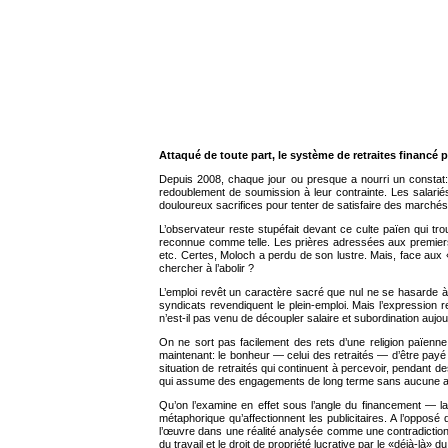
Attaqué de toute part, le système de retraites financé pa
Depuis 2008, chaque jour ou presque a nourri un constat: l
redoublement de soumission à leur contrainte. Les salarié
douloureux sacrifices pour tenter de satisfaire des marchés 
L’observateur reste stupéfait devant ce culte païen qui tr
reconnue comme telle. Les prières adressées aux premiers 
etc. Certes, Moloch a perdu de son lustre. Mais, face aux «i
chercher à l’abolir ?
L’emploi revêt un caractère sacré que nul ne se hasarde à 
syndicats revendiquent le plein-emploi. Mais l’expression 
n’est-il pas venu de découpler salaire et subordination aujo
On ne sort pas facilement des rets d’une religion païenne
maintenant: le bonheur — celui des retraités — d’être payé pou
situation de retraités qui continuent à percevoir, pendant de
qui assume des engagements de long terme sans aucune ac
Qu’on l’examine en effet sous l’angle du financement — la
métaphorique qu’affectionnent les publicitaires. A l’oppos
l’œuvre dans une réalité analysée comme une contradiction au
du travail et le droit de propriété lucrative par le «déjà-là» du