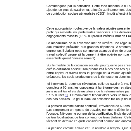
Commençons par la cotisation. Cette face méconnue du sal
ajoutée, en plus du salaire net, affectée au financement des
de contribution sociale généralisée (CSG), impôt affecté à la 
Cette appropriation collective de la valeur ajoutée présen
profit qui alimente les portefeuilles financiers. Ces dern
engagements massifs (13 % du produit intérieur brut en Fra
Le mécanisme de la cotisation met en lumière une règle sou
accumulation préalable aux grandes dépenses. A strictement 
entreprise, il obtient cette somme en usant du droit de propri
travail collectif gagnerait largement à être opérée non par d
essentielle qu’est l’investissement).
Sur le modèle de la cotisation sociale, pourquoi ne pas crée
qu’à la cotisation sociale; son produit irait à des caisses qu
entre capital et travail dans le partage de la valeur ajou
créateurs, les seuls producteurs de la richesse, et donc les 
Ici intervient la seconde révolution: celle du salaire à vi
complète à 60 ans, les opposants à la réforme des retraites
juste avant les effets dévastateurs de la réforme initiée par
97 % du net [
5
]. Le mouvement tendait alors vers un taux d
des bas salaires. Le gel du taux de cotisation fait coup double
La pension comme salaire continué, irrévocable de 60 ans à
pas simplement un «poste de travail», comme le définit le s
l’occupe. Nié comme porteur de la qualification, l’individu 
de leur localisation, de leur contenu, de leurs titulaires. Ce
tâchent de détruire ce qu’ils considèrent comme une anomal
La pension comme salaire est un antidote à l’emploi. Que se 