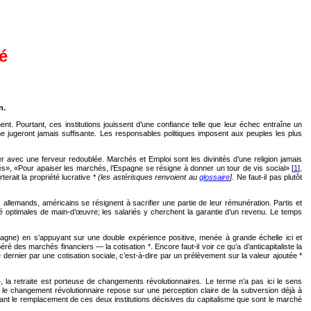
é
n.
nt. Pourtant, ces institutions jouissent d’une confiance telle que leur échec entraîne un
ne jugeront jamais suffisante. Les responsables politiques imposent aux peuples les plus
er avec une ferveur redoublée. Marchés et Emploi sont les divinités d’une religion jamais
s», «Pour apaiser les marchés, l’Espagne se résigne à donner un tour de vis social» [
1
],
erait la propriété lucrative *
(les astérisques renvoient au
glossaire
].
Ne faut-il pas plutôt
llemands, américains se résignent à sacrifier une partie de leur rémunération. Partis et
ité optimales de main-d’œuvre; les salariés y cherchent la garantie d’un revenu. Le temps
mpagne) en s’appuyant sur une double expérience positive, menée à grande échelle ici et
éré des marchés financiers — la cotisation *. Encore faut-il voir ce qu’a d’anticapitaliste la
e dernier par une cotisation sociale, c’est-à-dire par un prélèvement sur la valeur ajoutée *
 la retraite est porteuse de changements révolutionnaires. Le terme n’a pas ici le sens
e, le changement révolutionnaire repose sur une perception claire de la subversion déjà à
risant le remplacement de ces deux institutions décisives du capitalisme que sont le marché