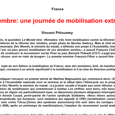
France
embre: une journée de mobilisation extr
Vincent Présumey
in, le quotidien
Le Monde
titre: «Retraites: très forte mobilisation contre la réforme»
refonte de la réforme des retraites, projet phare de Nicolas Sarkozy. Mais le chef de
ementaire. Eric Woerth, le ministre du travail, a défendu son projet à l'Assemblée, me
C'est
«la plus grosse mobilisation de ces dernières années»
, a assuré François Ché
e de continuer»
le mouvement social. Pour sa part, Bernard Thibault (CGT) a jugé que
s choses sont en train de bouger»
. Le premier ministre François Fillon a assuré être
ujet de son édition la mobilisation en France, avec des entretiens, bref, de manifes
rope
, consacre à un article significatif à la mobilisation et à la crise de direction pol
ediapart
consacre un premier article de Mathieu Magnaudeix qui commence ainsi:
«E
à l'Assemblée nationale vont se terminer et le débat dans l'hémicycle sur le proj
 Eric Woerth, le ministre du travail.
«La justice sociale n'inspire pas votre réforme. 
tions de mobilisation qui commencent à tomber. Les chiffres sont bons, très bons
ons en région est particulièrement haut, se réjouissent plusieurs dirigeants interrogé
it Annick Coupé, porte-parole de l'union syndicale Solidaires.
«Nous étions autour
ntersyndicale, qui évoquent
«une ambiance qui rappelle le CPE
» [mobilisation contr
, veut croire l'Unsa [Union des syndicats autonomes].
«On sent dans les cortèges 
 En 2006, après un printemps de manifestations, l'ampleur du mouvement social av