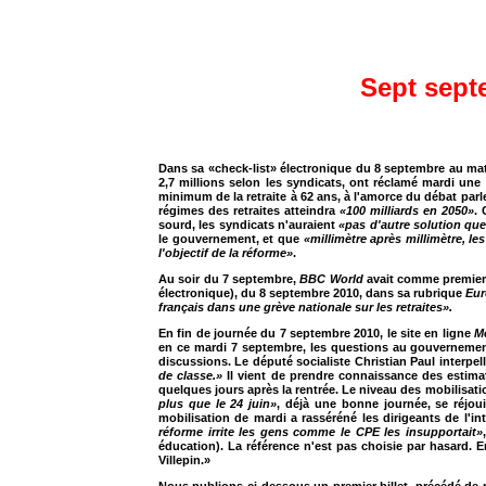
Sept sept
Dans sa «check-list» électronique du 8 septembre au mat
2,7 millions selon les syndicats, ont réclamé mardi une 
minimum de la retraite à 62 ans, à l'amorce du débat parl
régimes des retraites atteindra
«100 milliards en 2050»
. 
sourd, les syndicats n'auraient
«pas d'autre solution qu
le gouvernement, et que
«millimètre après millimètre, le
l'objectif de la réforme»
.
Au soir du 7 septembre,
BBC World
avait comme premier s
électronique), du 8 septembre 2010, dans sa rubrique
Eu
français dans une grève nationale sur les retraites».
En fin de journée du 7 septembre 2010, le site en ligne
M
en ce mardi 7 septembre, les questions au gouvernement 
discussions. Le député socialiste Christian Paul interpelle
de classe.»
Il vient de prendre connaissance des estima
quelques jours après la rentrée. Le niveau des mobilisati
plus que le 24 juin»
, déjà une bonne journée, se réjou
mobilisation de mardi a rasséréné les dirigeants de l'i
réforme irrite les gens comme le CPE les insupportait»
éducation). La référence n'est pas choisie par hasard.
Villepin.»