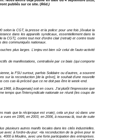
ant
. Nous avons déjà publié en date du 4 septembre 2010,
ront publiés sur ce site. (
Réd.)
00 selon la CGT, la presse et la police: pour une fois j'évalue la
sistance dans les appareils syndicaux, essentiellement dans la
la CGT], contre tout mot d’ordre clair (retrait) et contre toute
llés des communiqués nationaux.
ches plus larges. L'enjeu est bien sûr celui de l'auto-activité
ctifs de manifestations, centralisée par ce biais (qui comporte
enne, la FSU surtout, parfois Solidaire ou d'autres, a souvent
s sur la reconduction [de la grève], le souhait d'une nouvelle
ans ces cas-là précisé que ce ne doit pas être le week-end.
 1968, à Bougenais] soit en cours. J’ai plutôt l'impression que
me temps que l'Intersyndicale nationale se réunit (les coups de
stes mais que la réciproque est vraie), cela un jour où dans une
 a vues en 1995, en 2003, en 2006, à nouveau là, tout de suite
 plusieurs autres manifs locales dans les cités industrielles.
 avec à l'ordre-du-jour: «la reconduction de la grève pour le
s. 4000 à Moulins, avec une forte participation des entreprises.