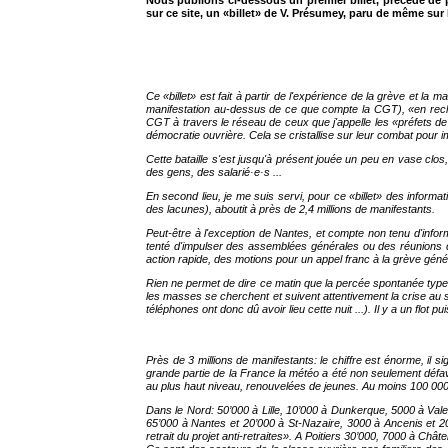
Nous publions ci-dessous un premier billet, précédé de p
sur ce site, un «billet» de V. Présumey, paru de même sur 
Ce «billet» est fait à partir de l'expérience de la grève et la m
manifestation au-dessus de ce que compte la CGT), «en recherc
CGT à travers le réseau de ceux que j'appelle les «préfets de M
démocratie ouvrière. Cela se cristallise sur leur combat pour
Cette bataille s'est jusqu'à présent jouée un peu en vase clos
des gens, des salarié·e·s ...
En second lieu, je me suis servi, pour ce «billet» des informa
des lacunes), aboutit à près de 2,4 millions de manifestants.
Peut-être à l'exception de Nantes, et compte non tenu d'infor
tenté d'impulser des assemblées générales ou des réunions de
action rapide, des motions pour un appel franc à la grève génér
Rien ne permet de dire ce matin que la percée spontanée type 
les masses se cherchent et suivent attentivement la crise au s
téléphones ont donc dû avoir lieu cette nuit ...). Il y a un flot pu
Près de 3 millions de manifestants: le chiffre est énorme, il s
grande partie de la France la météo a été non seulement défav
au plus haut niveau, renouvelées de jeunes. Au moins 100 000 à
Dans le Nord: 50’000 à Lille, 10’000 à Dunkerque, 5000 à Vale
65’000 à Nantes et 20’000 à St-Nazaire, 3000 à Ancenis et 20
retrait du projet anti-retraites». A Poitiers 30’000, 7000 à Ch