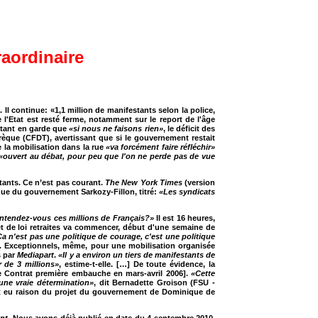
aordinaire
. Il continue: «1,1 million de manifestants selon la police,
 l'Etat est resté ferme, notamment sur le report de l'âge
ttant en garde que
«si nous ne faisons rien»
, le déficit des
rèque (CFDT), avertissant que si le gouvernement restait
 la mobilisation dans la rue
«va forcément faire réfléchir»
«ouvert au débat, pour peu que l'on ne perde pas de vue
tants. Ce n’est pas courant.
The New York Times
(version
itique du gouvernement Sarkozy-Fillon, titré:
«Les syndicats
ntendez-vous ces millions de Français?»
Il est 16 heures,
et de loi retraites va commencer, début d'une semaine de
Ça n'est pas une politique de courage, c'est une politique
. Exceptionnels, même, pour une mobilisation organisée
s par
Mediapart
.
«Il y a environ un tiers de manifestants de
 de 3 millions»
, estime-t-elle. […] De toute évidence, la
e Contrat première embauche en mars-avril 2006].
«Cette
une vraie détermination»
, dit Bernadette Groison (FSU -
ait eu raison du projet du gouvernement de Dominique de