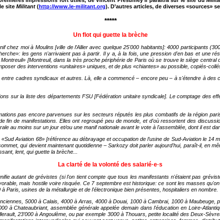
remières impressions fort utiles, de Vincent Présumey Il paraîtra sur le site du
Milit
le site
Militant
(
http://www.le-militant.org
). D’autres articles, de diverses «sources» se
*****
Un flot qui guette la brèche
anif chez moi à Moulins [ville de l’Allier avec quelque 25'000 habitants]: 4000 participants (30
he»: les gens n'arrivaient pas à partir. Il y a, à la fois, une pression d'en bas et une ré
ontreuil» [Montreuil, dans la très proche périphérie de Paris où se trouve le siège central de 
 imposer des interventions «unitaires» uniques, et de plus «chiantes» au possible, copiés-co
, entre cadres syndicaux et autres. Là, elle a commencé – encore peu – à s'étendre à des cou
tions sur la liste des départements FSU [Fédération unitaire syndicale]. Le comptage des effe
mations pas encore parvenues sur les secteurs réputés les plus combatifs de la région parisi
 fin de manifestations. Elles ont regroupé peu de monde, et d'où ressortent des discussion
ale au moins sur un jour et/ou une manif nationale avant le vote à l'assemblée, dont il est d
«Sud Aviation 68» [référence au débrayage et occupation de l’usine de Sud-Aviation le 14 mai
ommet, qui devient maintenant quotidienne – Sarkozy doit parler aujourd'hui, paraît-il, en mê
issant, lent, qui guette la brèche...
La clarté de la volonté des salarié·e·s
ignifie autant de grévistes (si l'on tient compte que tous les manifestants n'étaient pas grévi
orable, mais hostile voire risquée. Ce 7 septembre est historique: ce sont les masses qu'on
 Paris, usines de la métallurgie et de l'électronique bien présentes, hospitaliers en nombre.
nciennes, 5000 à Calais, 4000 à Arras, 4000 à Douai, 1000 à Cambrai, 1000 à Maubeuge, plus
00 à Chateaubriant, assemblée générale appelée demain dans l'éducation en Loire-Atlantique
âtellerault, 23’000 à Angoulème, ou par exemple 3000 à Thouars, petite localité des Deux-Sèvre