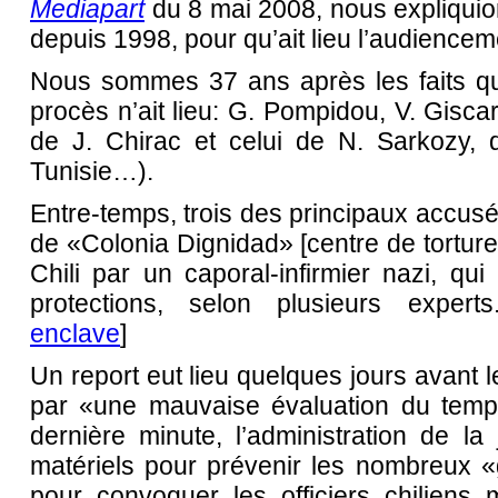
Mediapart
du 8 mai 2008, nous expliquion
depuis 1998, pour qu’ait lieu l’audiencem
Nous sommes 37 ans après les faits qu
procès n’ait lieu: G. Pompidou, V. Gisc
de J. Chirac et celui de N. Sarkozy, q
Tunisie…).
Entre-temps, trois des principaux accusé
de «Colonia Dignidad» [centre de tortur
Chili par un caporal-infirmier nazi, qu
protections, selon plusieurs exper
enclave
]
Un report eut lieu quelques jours avant le
par «une mauvaise évaluation du temp
dernière minute, l’administration de l
matériels pour prévenir les nombreux «gr
pour convoquer les officiers chiliens 